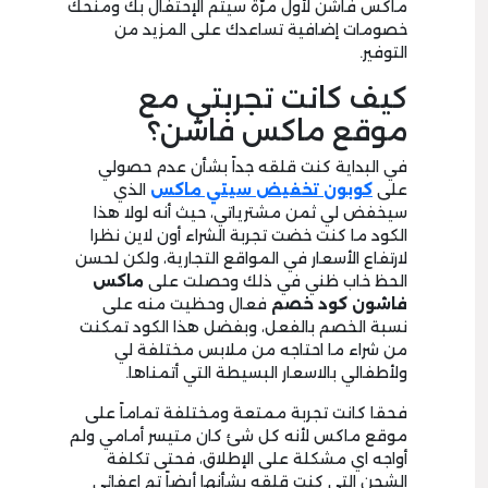
ماكس فاشن لأول مرّة سيتم الإحتفال بك ومنحك
خصومات إضافية تساعدك على المزيد من
التوفير.
كيف كانت تجربتي مع
موقع ماكس فاشن؟
في البداية كنت قلقه جداً بشأن عدم حصولي
على
كوبون تخفيض سيتي ماكس
الذي
سيخفض لي ثمن مشترياتي، حيث أنه لولا هذا
الكود ما كنت خضت تجربة الشراء أون لاين نظرا
لارتفاع الأسعار في المواقع التجارية، ولكن لحسن
الحظ خاب ظني في ذلك وحصلت على
ماكس
فاشون كود خصم
فعال وحظيت منه على
نسبة الخصم بالفعل، وبفضل هذا الكود تمكنت
من شراء ما احتاجه من ملابس مختلفة لي
ولأطفالي بالاسعار البسيطة التي أتمناها.
فحقا كانت تجربة ممتعة ومختلفة تماماً على
موقع ماكس لأنه كل شئ كان متيسر أمامي ولم
أواجه اي مشكلة على الإطلاق، فحتى تكلفة
الشحن التي كنت قلقه بشأنها أيضاً تم اعفائي