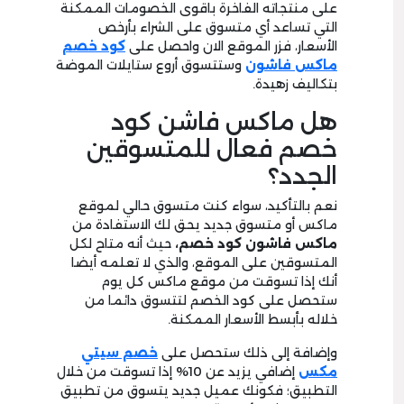
على منتجاته الفاخرة باقوى الخصومات الممكنة
التي تساعد أي متسوق على الشراء بأرخص
الأسعار، فزر الموقع الان واحصل على
كود خصم
ماكس فاشون
وستتسوق أروع ستايلات الموضة
بتكاليف زهيدة.
هل ماكس فاشن كود
خصم فعال للمتسوقين
الجدد؟
نعم بالتأكيد، سواء كنت متسوق حالي لموقع
ماكس أو متسوق جديد يحق لك الاستفادة من
ماكس فاشون كود خصم،
حيث أنه متاح لكل
المتسوقين على الموقع، والذي لا تعلمه أيضا
أنك إذا تسوقت من موقع ماكس كل يوم
ستحصل على كود الخصم لتتسوق دائما من
خلاله بأبسط الأسعار الممكنة.
وإضافة إلى ذلك ستحصل على
خصم سيتي
مكس
إضافي يزيد عن 10% إذا تسوقت من خلال
التطبيق؛ فكونك عميل جديد يتسوق من تطبيق