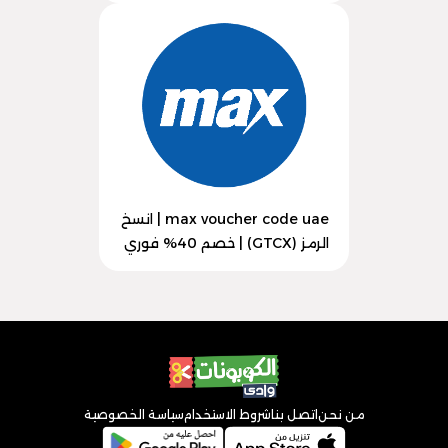
max voucher code uae | انسخ
الرمز (GTCX) | خصم 40% فوري
من نحن
اتصل بنا
شروط الاستخدام
سياسة الخصوصية