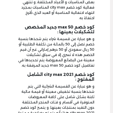
بعض المناسبات و الأعياد المختلفة, و تنتهي
فعالية كود خصم city max المناسبات بمجرد
انتهاء احتفالية المناسبة أو العيد الذي طُرح
احتفاءً به.
كود خصم max 50 جديد المخصص
لتشكيلات بعينها :
و هو عبارة عن قسيمة شراء يتم شحذها بنسبة
خصم تصل إلى 50 بالمائة من تكلفة الطلبية أو
50 ريال سعودي أو 50 درهم إماراتي غير أن قيم
الخصم هذه لا تسري إلا في سياق تشكيلات
معينة من البضائع المعروضة يتم تحديدها في
تفاصيل كود خصم max 50 جديد المرفقة به.
كود خصم city max 2021 الشامل
المفتوح :
و هو عبارة عن القسيمة الشرائية التي يتم
شحذها بنسبة تخفيض معينة أو قيمة مالية
ثابتة بشكل شامل على كافة المعروضات
المتوفرة في أقسام و فئات المتجر المختلفة
دون التقيد بمنتجات بعينها, و يتميز كود خصم
city max 2021 هذا بأنه يتمتع بصلاحية ممتدة