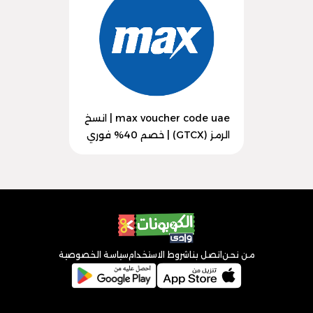
max voucher code uae | انسخ
الرمز (GTCX) | خصم 40% فوري
من نحن
اتصل بنا
شروط الاستخدام
سياسة الخصوصية