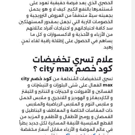
الحصري الذي يعد فرصة حقيقية تعود على
مُستثمرها بالنفع الكبير, كيف لا و هو يحمل
بجعبته سيلاً متدفقاً من العروض الترويجية و
الخصومات الثرية التي تجعل بمقدور المستهلكين
سد كافة احتياجاتهم و احتياجات أفراد عائلاتهم
من الأزياء و الأحذية و الاكسسوارات و كل ما
يساهم في الحصول على إطلالة راقية لقاء ثمنٍ
زهيد.
علام تسري تخفيضات
كود خصم city max ؟
تسري التخفيضات المُندلعة من
كود خصم
city
max
الفعال على شتى البلوزات و التيشرتات و
الفساتين و الأفرولات و الجينزات و التنانير و الليقنز
و الكارديغانز و الهوديز و اللانجري و ملابس الحمل
و ملابس النوم و الملابس الرياضية والملابس
ذات المقاسات الخاصة و المعاطف و البناطيل و
القمصان و رومبرز الأطفال و الأطقم و المزيد من
القطع الملبسية الأنيقة المسايرة لكل جديد يطرأ
في عالم الموضة و الأزياء مقابل أسعار مخفضة