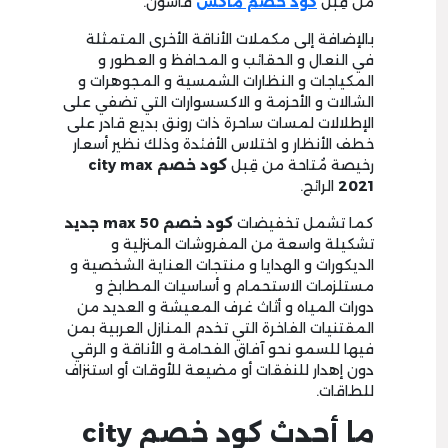
من قِبل
كود خصم ماكس
فاشون.
بالإضافة إلى مكملات الأناقة الأخرى المتمثلة
في النعال و الحقائب و المحافظ و العطور و
المكياجات و النظارات الشمسية و المجوهرات و
الشالات و الأحزمة و الاكسسوارات التي تضفي على
الإطلالات لمسات ساحرة ذات رونق بديع قادر على
خطف الأنظار و اختلاس الأفئدة وذلك نظير أسعار
رخيصة مُتاحة من قِبل
كود خصم
city max
2021
الرائج.
كما تشمل تخفيضات
كود خصم
max 50
جديد
تشكيلة واسعة من المفروشات المنزلية و
الديكورات و الهدايا و منتجات العناية الشخصية و
مستلزمات الاستحمام و أساسيات المطابخ و
دورات المياه و أثاث غرف المعيشة و العديد من
المقتنيات الفاخرة التي تخدم المنازل العربية بمن
فيها للسمو نحو آفاق الفحامة و الأناقة و الرقي
دون إهدار للنفقات أو مضيعة للأوقات أو استنزاف
للطاقات.
ما أحدث كود خصم city