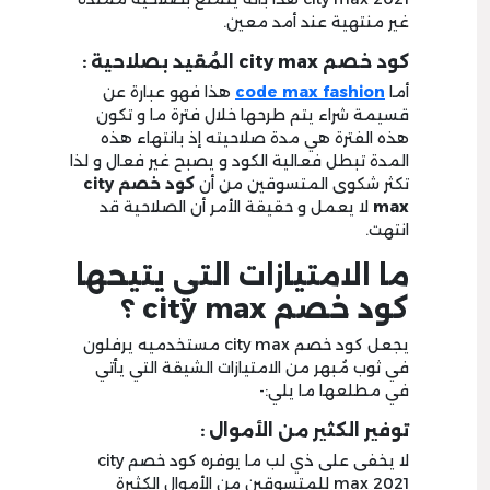
غير منتهية عند أمد معين.
كود خصم city max المُقيد بصلاحية :
أما
code max fashion
هذا فهو عبارة عن
قسيمة شراء يتم طرحها خلال فترة ما و تكون
هذه الفترة هي مدة صلاحيته إذ بانتهاء هذه
المدة تبطل فعالية الكود و يصبح غير فعال و لذا
تكثر شكوى المتسوقين من أن
كود خصم city
max
لا يعمل و حقيقة الأمر أن الصلاحية قد
انتهت.
ما الامتيازات التي يتيحها
كود خصم city max ؟
يجعل كود خصم city max مستخدميه يرفلون
في ثوب مُبهر من الامتيازات الشيقة التي يأتي
في مطلعها ما يلي:-
توفير الكثير من الأموال :
لا يخفى على ذي لب ما يوفره كود خصم city
max 2021 للمتسوقين من الأموال الكثيرة