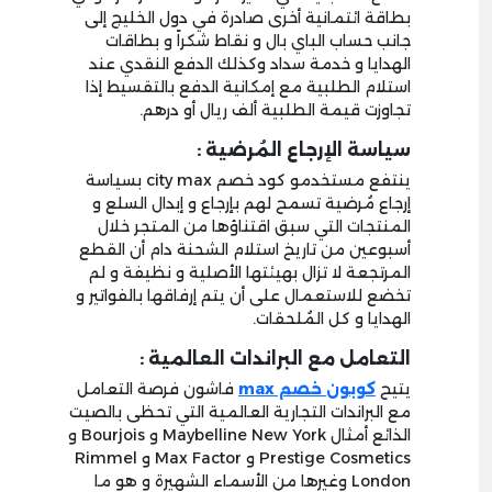
بطاقة ائتمانية أخرى صادرة في دول الخليج إلى
جانب حساب الباي بال و نقاط شكراً و بطاقات
الهدايا و خدمة سداد وكذلك الدفع النقدي عند
استلام الطلبية مع إمكانية الدفع بالتقسيط إذا
تجاوزت قيمة الطلبية ألف ريال أو درهم.
سياسة الإرجاع المُرضية :
ينتفع مستخدمو كود خصم city max بسياسة
إرجاع مُرضية تسمح لهم بإرجاع و إبدال السلع و
المنتجات التي سبق اقتناؤها من المتجر خلال
أسبوعين من تاريخ استلام الشحنة دام أن القطع
المرتجعة لا تزال بهيئتها الأصلية و نظيفة و لم
تخضع للاستعمال على أن يتم إرفاقها بالفواتير و
الهدايا و كل المُلحقات.
التعامل مع البراندات العالمية :
يتيح
كوبون خصم max
فاشون فرصة التعامل
مع البراندات التجارية العالمية التي تحظى بالصيت
الذائع أمثال Maybelline New York و Bourjois و
Prestige Cosmetics و Max Factor و Rimmel
London وغيرها من الأسماء الشهيرة و هو ما