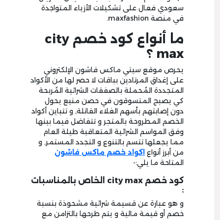
سعودي فعال على تشكيلات الأزياء المتواجدة
في منصة maxfashion.
ما أنواع كود خصم city
max ؟
يحرص موقع سيتي ماكس فاشون الإلكتروني
على إغداق المرتادين بباقات لا حصر لها من الأكواد
المتجددة المُحملة بالصفقات الشرائية المُربحة
كي يصبح المتسوقون في حصن منيع يحول
دون إصابتهم بأسهم الغلاء القاتلة, و تتباين أكواد
الخصم المطروحة بالمتجر و تتفاضل فيما بينها
وفق المواسم الشرائية المتعاقبة طيلة العام
مما يجعلها تتسم بالتنوع و التجدد المستمر, و
من أبرز أنواع
اكواد خصم ماكس فاشون
المتاحة ما يلي:-
كود خصم city max الخاص بالمناسبات
:
و هو عبارة عن قسيمة شرائية مشحوذة بنسبة
خصم أو قيمة مالية و يتم طرحها بالتزامن مع