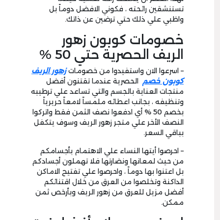
تستنشقين رائحته ، فكوني الافضل دوماً بل
واظبي علي ذلك حتي ترضين عن ذاتك.
خصومات كوبون زهور
الريف الحصرية حتي 50 %
– اسرعوا الان واستفيدوا من خصومات
زهور الريف
كوبون خصم
الحصرية عندما تقتنون أفضل
منتجات العناية بالجسم والتي تساعد علي ترطيبه
وتنظيفه ، بجانب اعطائه ملمساً لامعاً حريرياً
بخصم 50 % أي ادفعوا نصف الثمن فقط واتركوا
النصف الأخر علي متجر زهور الريف وسوف يتكفل
بباقي السعر.
– احرصوا أيتها النساء علي الاهتمام بأجسامكم
من حيث لمعانها ونضارتها فلا تهملون أجسادكم
بل اعتنوا بها دوماً ، واحرصوا علي تفتيح الاماكن
الداكنة وتخلصوا من العرق من خلال اقتنائكم
أفضل مزيل للعرق من زهور الريف وبأرخص ثمن
ممكن.