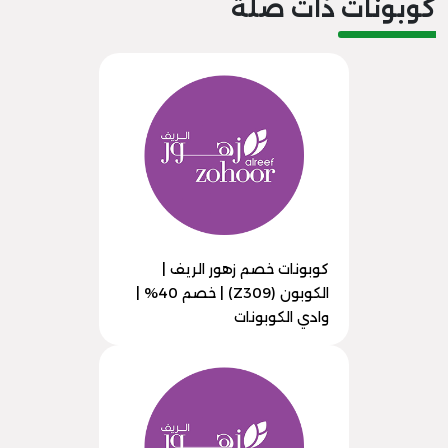
كوبونات ذات صلة
كوبونات خصم زهور الريف |
الكوبون (Z309) | خصم 40% |
وادي الكوبونات