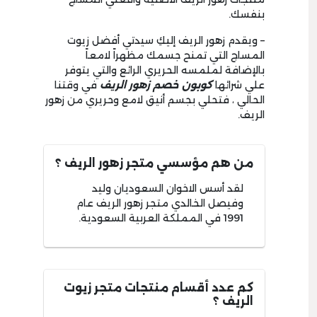
بنفسك.
– ويقدم زهور الريف إليكِ سيدتي أفضل زيوت
المساج التي تمنح جسمك مظهراً لامعاً
بالإضافة لملمسه الحريري الرائع والتي يتوفر
علي شرائها
كوبون خصم زهور الريف
في وقتنا
الحالي ، فتحلي بجسم أنيق لامع وحريري من زهور
الريف.
من هم مؤسسي متجر زهور الريف ؟
لقد أسس الاخوان السعوديان وليد
وفيصل الخالدي متجر زهور الريف عام
1991 في المملكة العربية السعودية.
كم عدد أقسام منتجات متجر زيوت
الريف ؟