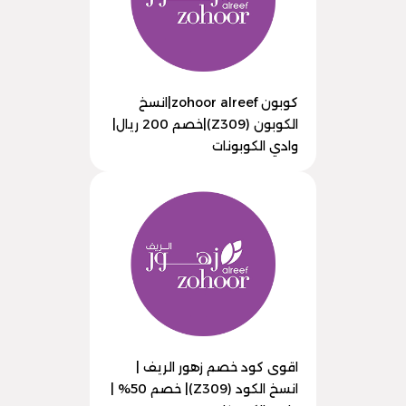
كوبون zohoor alreef|انسخ
الكوبون (Z309)|خصم 200 ريال|
وادي الكوبونات
اقوى كود خصم زهور الريف |
انسخ الكود (Z309)| خصم 50% |