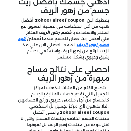
ادهني جسمك بأفضل زيت
جسم من زهور الريف
يعطيكِ الان
zohoor alreef coupon
أفضل
هدية من أجل استخدامه في عملية التسوق عبر
المتجر والاستفادة بـ
خصم زهور الريف
المتاح
علي أفضل زيت دهان للجسم عندما تُفعلين
كود
خصم زهور الريف
المميز ، احصلي الان علي هذا
الزيت الرائع من زهور الريف واستمتعي بجسم
رشيق وحيوي بشكل مستمر.
احصلي علي نتائج مساج
مبهرة من زهور الريف
– يتطلع الكثير من الفتيات للذهاب لمراكز
التجميل التي تقدم خدمات العناية بالجسم
كالمساج من أجل ملمس حريري ورائع لأجسامهن
، فلا تذهبين لأي مركز تجميل بل استخدمي
zohoor alreef coupon
واقتني أفضل
منتجات الجسم الخاصة بجلسات المساج والتي لا
تقل جودة عن منتجات زهور الريف بل تفوقها
منتجات زهور الريف الاصلية وافعلي المساج