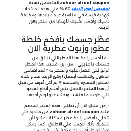
zohoor alreef coupon
المتضمن نسبة
تخفيض زهور الريف
60 % علي هذه المنتجات
كهدية قيمة في مناسبة عيد ميلادها ومغلفة
بأشيك وأجمل تغليف للهدايا من متجر زهور
الريف.
عَطّر جسمك بأفخم خلطة
عطور وزيوت عطرية الان
– ما أجمل رائحة هذا العطر التي تنبثق من
جسمك يا عزيزتي ! من أين اقتنيتِ هذا العطر
الرائع لكي أحصل عليه وأتعطر به ؟ لقد أصابني
الذهول والدهشة أيعقل ! زهور الريف تقدم هذه
العطور المميزة والفخمة ؟! لم أكن أعرف من قبل
أن هذا المتجر بالفعل يتيح أفخم أنواع العطور
التي طويلاً ما فتشت وبحثت عنها ولم أجدها.
– إذن عليكِ الان أن تطلبي هذه العطر المدعم
عليه
zohoor alreef coupon
من متجره حتي
تتحلي بأفضل رائحة عطر ممكنة يمكنها أن
تشعرك بأنك الاجمل علي الاطلاق ، كما يمكن
لهذا العطر أن يمنحك راحة نفسية حينما