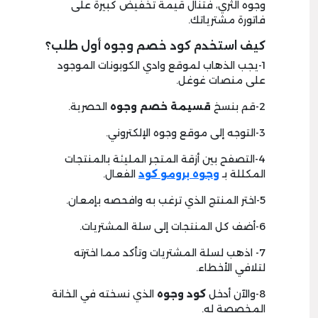
وجوه الثري، فتنال قيمة تخفيض كبيرة على
فاتورة مشترياتك.
كيف استخدم كود خصم وجوه أول طلب؟
1-يجب الذهاب لموقع وادي الكوبونات الموجود
على منصات غوغل.
2-قم بنسخ
قسيمة خصم وجوه
الحصرية.
3-التوجه إلى موقع وجوه الإلكتروني.
4-التصفح بين أزقة المتجر المليئة بالمنتجات
المكللة بـ
وجوه برومو كود
الفعال.
5-اختر المنتج الذي ترغب به وافحصه بإمعان.
6-أضف كل المنتجات إلى سلة المشتريات.
7- اذهب لسلة المشتريات وتأكد مما اخترته
لتلافي الأخطاء.
8-والآن أدخل
كود وجوه
الذي نسخته في الخانة
المخصصة له.