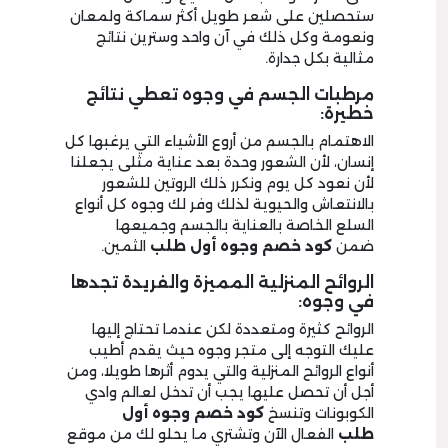
ستحصلين على شعر طويل أكثر سماكة ولمعان
ونعومة وكل ذلك في آن واحد وسترين نتائج
مثالية بكل جدارة.
مرطبات الجسم في وجوه تعطي نتائج
خطيرة:
الاهتمام بالجسم من أروع الأشياء التي يرغبها كل
إنسان، لأن الشعور وحدة بعد عناية مثلى يجعلنا
لأن نعود كل يوم ونكرر ذلك الروتين للشعور
بالانتعاش والحيوية لذلك وفر لك وجوه كل أنواع
السلع الخاصة بالعناية بالجسم وجميعها
ضمن
كود خصم وجوه أول طلب
الثمين.
الروائح المنزلية المميزة والفريدة تجدها
في وجوه:
الروائح كثيرة ومتعددة لكن عندما تحتاج إليها
عليك التوجه إلى متجر وجوه حيث يقدم أطيب
أنواع الروائح المنزلية والتي يدوم أثرها طويلا، ومن
أجل أن تحصل عليها يجب أن تدخل لعالم وادي
الكوبونات وتنسخ
كود خصم وجوه أول
طلب
الفعال الآن وتشتري ما يحلو لك من موقع