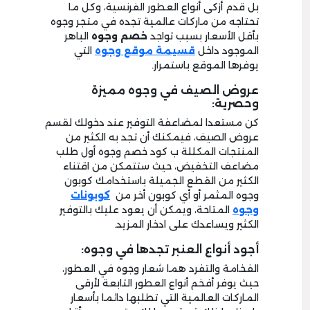
بل قدم أزكى أنواع العطور الفرنسية، وكل ما
تحتاجه من ماركات عالمية تجده في متجر وجوه
بأقل الأسعار بسبب تواجد
خصم وجوه
الباهر
الموجود داخل
قسيمة موقع وجوه
التي
يوفرها الموقع باستمرار.
عروض الصيف في وجوه مميزة
وحصرية:
كن مستعدا لمضاعفة التوفير عند دخولك لقسم
عروض الصيف، فيمكنك أن تجد به الكثير من
المنتجات المكللة ب كود خصم وجوه أول طلب
مضاعف التخفيض، حيث ستتمكن من اقتناء
الكثير من القطع الجميلة باستخدامك كوبون
وجوه المثمر أو أي كوبون أخر من
كوبونات
وجوه
المتاحة، ويمكن أن يعود عليك بالتوفير
الكثير ويساعدك على ادخار المزيد.
أجود أنواع العنبر تجدها في وجوه:
الفخامة والتفرد هما شعار وجوه في العطور،
حيث يوفر أفخم أنواع العطور التابعة لأرقى
الماركات العالمية التي تطلبها دائما بأسعار