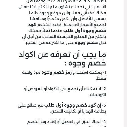
باهظه، لذلك قد قدمها لك متجر وجوه بأقل
الأسعار التي تجعلك تشتري منها الكثير، لا تندهش
فذلك حقيقي فعلا ولأن موقع وجوه دائما
يسعى للأفضل وأن يكون متميزًا ومنافسًا
لجميع الأسعار العالمية، فقط استخدم
كود
خصم وجوه أول طلب
عندما تملأ جعبتك
بالكثير من العطور الفرنسية الساحرة من أجل أن
تنال
خصم وجوه
على ما اشتريته من المتجر.
ما يجب أن تعرفه عن اكواد
خصم وجوه :
1- يمكنك استخدام
رمز خصم وجوه
مرة واحدة
فقط.
2- لا يمكنك أن تجمع بين الأكواد أو العروض أو
الترويجات.
3- إن
كود خصم وجوه أول طلب
غير صالح على
بطاقة الهدايا أو تكاليف الشحن.
4- لديك الحق في تعديل أو إلغاء رمز الخصم