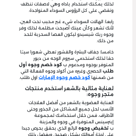
لذلك يمكنك استخدام ياداه وهي لاصقات تنظف
وتقضي على كل الرؤوس السوداء المتواجدة.
رابعا: الهالات السوداء شيء غير محبب تحت العين،
لأنك تشعر وكأن عينك أصبحت مظلمة لذلك وفر
وجوه ريك شيسيدو ليكون العصا السحرية للحد
من ذلك.
خامسا: جفاف البشرة والقشور تعطي شعورا سيئا
حقا لذلك استخدمي سيروم الوجه من ديور
المتوفر بوجوه ومدعوم ب
كود خصم وجوه أول
طلب
الحصري وغيره من أكواد وجوه الفعالة التي
من ضمنها
كود خصم وجوه الإمارات
اول طلب.
لعناية مثالية بالشعر استخدم منتجات
متجر وجوه:
العناية العضوية بالشعر من أفضل العلاجات
الأنسب لحل جميع المشاكل من الجذور وحتى
الأطراف، فمن خلال استخدامك لمجموعة
إينرسينس المتوفرة في وجوه والمزينة
ب
تخفيض وجوه
الرائع الذي يحقق يحرص جيدا
على ادخار أموالك بشكل صحيح، وبفضل ذلك