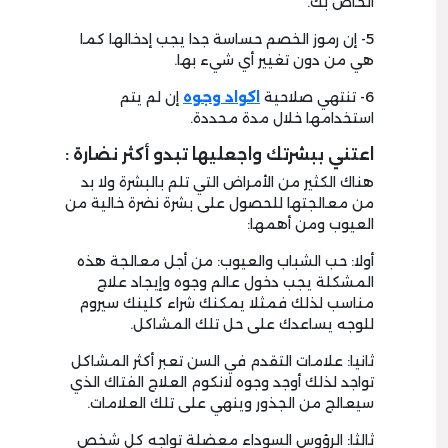
الخاص بك.
5- إن رموز الخصم حساسة جدا يجب إدخالها كما
هي من دون تغيير أي شيء بها.
6- تنتهي صلاحية
اكواد وجوه
إن لم يتم
استخدامها خلال مدة محددة.
اعتني ببشرتك واجعليها تبدو أكثر نضارة :
هناك الكثير من الأمراض التي تلم بالبشرة ولا بد
من معالجتها للحصول على بشرة نضرة خالية من
العيوب ومن أهمها:
أولا: حب الشباب والعيوب: من أجل معالجة هذه
المشكلة يجب دخول عالم وجوه وإيجاد علاج
مناسب لذلك فمثلا يمكنك شراء كلينك سيروم
للوجه يساعدك على حل تلك المشاكل.
ثانيا: علامات التقدم في السن تعبر أكثر المشاكل
تواجد لذلك أوجد وجوه لانكوم العلاج الفتاك الذي
سيعالج من الجذور وينهي على تلك العلامات.
ثالثا: الرؤوس السوداء معضلة تواجه كل شخص