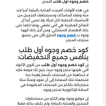
خصم وجوه أول طلب
الثمين.
في هذه الأوقات أصبحت العناية بالبشرة أمرا لابد
منه وشراء الماسكات ومستحضرات التجميل من
الأساسيات الحياتية لكل امرأة، ولا ننسى أبدا أن
النفائح العطرية هي التي تضفي رونقا خاصا على
ذلك الاهتمام الاستثنائي، ومن أجل ذلك أبهرنا
وجوه ب
خصم وجوه
الساري الآن على جميع
منتجات المتجر.
كود خصم وجوه أول طلب
ينافس جميع التخفيضات:
إن
كود خصم وجوه أول طلب
من أقوى الأكواد
التي طرحها متجر وجوه، حيث يتيح لك فرصة شراء
لا متناهية من المنتجات بأسعار زهيدة جدا،
فتدفعك تلك السعادة إلى أن تعود وتملأ سلة
مشترياتك بالكثير من المنتجات المطروحة في
الساحة الإلكترونية لمتجر وجوه.
إن موقع وجوه يوفر الكثير من مستحضرات
التجميل والعناية بالبشرة، ولم يكتف بذلك فقط