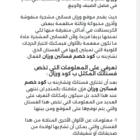
في فصل الصيف والربيع.
حيث يقدم موقع ورزان فساتين مشجرة منفوشة
وأخرى محبوكة وثالثة مطعمة ببعض
الكريستالات في أماكن متفرقة منها لكي
تمنحها بريقا فريدا، ولأن الفساتين المشجرة عادة
ما تكون مفعمة بالألوان فيمكنك اختيار الدرجات
اللونية التي تميلين إليها في الفستان الذي
تشترينه ب
كود خصم فساتين ورزان
الفعال.
تعرفي على المعلومات التي تخص
فستانك المكلل ب كود ورزان :
بعد أن تختاري فستانك وتشترينه ب
كود خصم
فساتين
ورزان
فإن علاقتك بالمتجر لن تنتهي
عند هذا الحد، بل سيكون بإمكانك التعرف على
العديد من المعلومات التي تخص هذا الفستان
والتي يتم توفيرها على الموقع ومن بينها:
1- معلومات عن الألوان الأخرى المتاحة من هذا
الفستان والتي يمكن أن تشتريها لواحدة من
صديقاتك أو شقيقاتك.