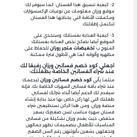
2- كيفية تنسيق هذا الفستان: كما سيوفر لك
موقع ورزان معلومات عن نوعيات الإكسسوارات
ومكملات الأناقة التي يحتاجها هذا الفستان
لتكتمل إطلالتك.
3- كيفية العناية بفستانك: وستجدي على
الموقع أيضا نصائح تخص العناية بفستانك
المتوج ب
تخفيضات متجر روزان
للحفاظ على
مظهره وألوانه كما هي لأطول فترة ممكنة.
اجعلي كود خصم فساتين ورزان رفيقا لك
عند شراء الفساتين الخاصة بطفلتك:
مثلما يأتي
كود خصم فساتين ورزان
ليدعمك
عند شراء باقة فساتين السهرات الخاصة بك، فإنه
سيقدم لك الدعم أيضا أثناء شرائك لفساتين
طفلتك التي لها ركن خاص بها منذ بداية إنشاء
منصة ورزان، ومن هذا الركن تستطيعين شراء
فستان سهرة مناسب لسن صغيرتك بسعر
مخفض، حيث يقدم ورزان تشكيلة من فساتين
المناسبات للأطفال بتصميمات تظهر جمالهن
وتجعلهن يشعرن بأنوثتهن رغم السن الصغير،