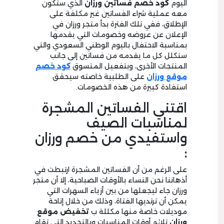
اليوم
كود
خصم فساتين ورزان
الذي ستكون
معه عملية شراء الفساتين غير مكلفة على
الإطلاق، ففي تلك الفترة بدأ متجر ورزان في
الإعلان عن عروضه وخصومات التي يقدمها
بمناسبة الاحتفال باليوم الوطني السعودي والتي
ستكلل كل ما يقدمه من فساتين إلى جانب
المنتجات الأخرى، وبتفعيل المتسوق
كود خصم
موقع ورزان
على الطلبية خاصته سيحقق
استفادة كبيرة من هذه الخصومات.
اقتني الفساتين المشجرة
لمناسبات الصيف
واستفيدي من خصم ورزان
:
على الرغم من أن الفساتين المشجرة ارتبطت في
أذهاننا نحن النساء بالأوقات الصباحية، إلا أن متجر
ورزان جاء ليجعلها من بين أزياء السهرات التي
يمكن أن ترتديها الفتاة، وذلك من خلال إتاحة
موديلات خاصة منها مكللة ب
تخفيض موقع
ورزان
تلائم أوقات المناسبات وبالتحديد التي تقام