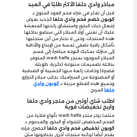
مباخر وادي حلفا الأكثر طلبًا في العيد
قبل أن تفكر في شراء فحم العود المتوج بـ
كوبون خصم فحم وادي حلفا
الجديد بغرض
إشعال حبات البخور واستنشاق رائحتها المنعشة
عليك أن تقتني أولًا المباخر التي ستضع بداخلها
هذه المنتجات، وحتى لا تحتار من أين ستجلبها
بأشكال راقية تضفي لمسة من الإبداع والأناقة
إلى منزلك يمكنك التوجه مباشرةً إلى قسم
المباخر الموجود بمتجر wadi halfa المتوفر
بداخله تصميمات متنوعة (دائرية، طويلة،
قصيرة) وخامات رائعة منها الخشبية أو الصدفية
أو المصنوعة من السيراميك، بجانب مباخر التيرازو،
وجميع هذه القطع مزينة بـ
كوبون وادي
حلفا
المربح.
اطلب شاي أولين من متجر وادي حلفا
واربح تخفيضات قوية
مثلما يزخر متجر wadi halfa بأنواع فاخرة من
الفحم المخصص للشواء أو البخور، والمدعوم بـ
كوبون تخفيض فحم وادي حلفا
الحصري فإنه
يقدم أيضًا لزبائنه منتجات أخرى يحتاجونها مثل