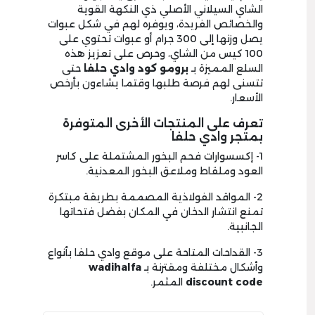
الشاي السيلاني الأصلي ذي النكهة القوية
والخصائص الفريدة، ويوفره لهم في شكل عبوات
يصل وزنها إلى 300 جرام أو عبوات تحتوي على
100 كيس من الشاي، وحرص على تعزيز هذه
السلع المميزة بـ
برومو كود وادي حلفا
حتى
تتسنى لهم فرصة طلبها وقتما يشاءون بأرخص
الأسعار.
تعرف على المنتجات الأخرى المتوفرة
بمتجر وادي حلفا
1- إكسسوارات فحم البخور المشتملة على كاسر
العود وملقاط وملاعق البخور المعدنية.
2- المواقد الفولاذية المصممة بطريقة مبتكرة
تمنع انتشار الدخان في المكان بفضل فتحاتها
الجانبية.
3- القداحات المتاحة على موقع وادي حلفا بأنواع
وأشكال مختلفة ومقترنة بـ
wadihalfa
discount code
المثمر.