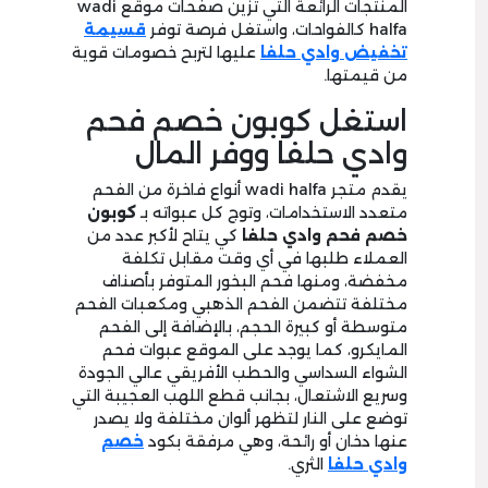
المنتجات الرائعة التي تزين صفحات موقع wadi
halfa كالفواحات، واستغل فرصة توفر
قسيمة
تخفيض وادي حلفا
عليها لتربح خصومات قوية
من قيمتها.
استغل كوبون خصم فحم
وادي حلفا ووفر المال
يقدم متجر wadi halfa أنواع فاخرة من الفحم
متعدد الاستخدامات، وتوج كل عبواته بـ
كوبون
خصم فحم وادي حلفا
كي يتاح لأكبر عدد من
العملاء طلبها في أي وقت مقابل تكلفة
مخفضة، ومنها فحم البخور المتوفر بأصناف
مختلفة تتضمن الفحم الذهبي ومكعبات الفحم
متوسطة أو كبيرة الحجم، بالإضافة إلى الفحم
المايكرو، كما يوجد على الموقع عبوات فحم
الشواء السداسي والحطب الأفريقي عالي الجودة
وسريع الاشتعال، بجانب قطع اللهب العجيبة التي
توضع على النار لتظهر ألوان مختلفة ولا يصدر
عنها دخان أو رائحة، وهي مرفقة بكود
خصم
وادي حلفا
الثري.