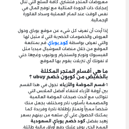
معروضات المتجر فتشتري كافة السلع التي تنال
إعجابك ذات الجودة المثالية مع توفير المال في
نفس الوقت عند اتمام العملية وسداد الفاتورة
الإجمالية.
إذا أردت أن تعرف كل شيء عن موقع يوباي وحول
العروض والخصومات الحصرية التي لا مثيل لها
والتي تعرض بواسطة
كود يوباي
قم بمتابعة
الموقع من خلال منصات السوشيال ميديا مثل
الفيسبوك وتويتر وانستجرام ويوتيوب وغيرها، حتي
لا تفوتك أي تنزيلات يقوم بها الموقع.
ما هي أقسام المتجر المكللة
بالخفيض من كوبون خصم ubuy
؟
1-
قسم الموضة والأزياء
: تجول في هذا القسم
بين أروقة الأزياء لانتقاء أفضل الملابس التي
تتواكب مع أحدث صيحات الموضة العالمية
والمصممة بأسلوب نادر ومختلف يجعل منك
شخصاً مميزاً وتمتاز بإطلالة نادرة وفريدة كما
يمكنك الحصول علي أي سلعه من بينهم بسعر
زهيد بفضل
كود خصم يوباي السعودية
المميز الذي يوفر عليك دفع أوراق مالية طائلة.