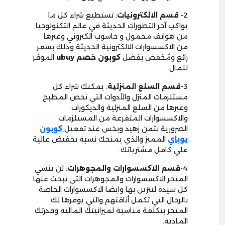
2-
قسم الالكترونيات
: تستطيع شراء كل ما
يواكب آخر التطورات الحديثة في عالم التكنولوجيا
من هواتف محمول و حاسوب الكتروني وغيرها
من الاكسسوارات الالكترونية الحديثة وذلك بسعر
رائع ومُخفض بفضل
كوبون خصم
ubuy
الموفر
للمال.
3-
قسم السلع المنزلية
: يمكنك شراء كل
مستلزمات المنزل والأدوات التي تخص المطبخ
وغيرها من السلع المنزلية والديكورات
والاكسسوارات المتفرعة من المستلزمات
الضرورية بثمن زهيد وبخس عند تفعيل
كوبون
يوباي
المميز والذي يمنحك نسبة تخفيض عالية
علي كامل مشترياتك.
4-
قسم الاكسسوارات والمجوهرات
: لن ينسي
المتجر الاكسسوارات والمجوهرات التي تبحث عنها
كل سيدة لتتزين بها وايضا الاكسسوارات الخاصة
بالرجال التي تكمل أناقتهم والتي يوفرها لك
المتجر بتكلفة مناسبة لميزانيتك المالية وقدرتك
المادية.