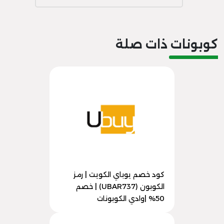
كوبونات ذات صلة
كود خصم يوباي الكويت | رمز
الكوبون (UBAR737) | خصم
50% |وادي الكوبونات