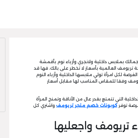
لك بملابس داخلية ولانجري وأزياء نوم بأقمشة
ة تريومف العالمية بأسعار لا تخطر على بالك، فها قد
فرصة لكل امرأة تولي ملابسها الداخلية وأزياء النوم
ريومف وفقا للمقاس المناسب لها مقابل أسعار
داخلية التي تتمتع بقدر عال من الأناقة وتمنح المرأة
فرصة توفر
كوبونات خصم متجر تريومف
واشتري كل
اء تريومف واجعليها