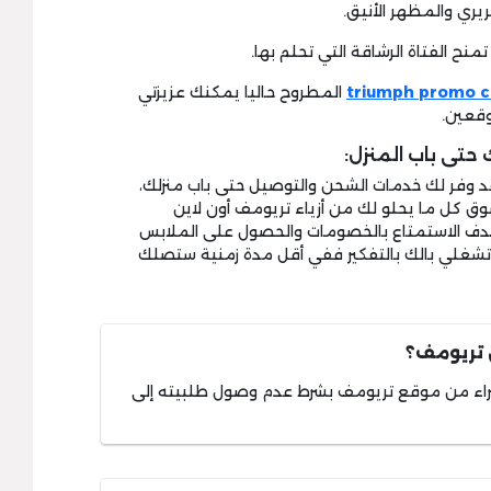
triumph promo 
المطروح حاليا يمكنك عزيزتي
وقعين.
حتى باب المنزل:
 وفر لك خدمات الشحن والتوصيل حتى باب منزلك،
ق كل ما يحلو لك من أزياء تريومف أون لاين
ف الاستمتاع بالخصومات والحصول على الملابس
تشغلي بالك بالتفكير ففي أقل مدة زمنية ستصلك
 تريومف؟
اء من موقع تريومف بشرط عدم وصول طلبيته إلى