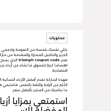
محتويات
دللي نفسك بلمسة من النعومة وادعمي جما
الحرير والدانتيل المميزة والمقدمة من مارك
صدر
triumph coupon code
الذي يمنح ال
اهتماما كبيرا لتتسوق ما تشاء من أزياء ت
اقتصادية.
فهذه الماركة تقدم أفضل الأزياء النسائية ال
الكثير من الراحة والثقة بالنفس، فاغتنمي 
ما يناسبك من المتجر بأفضل سعر.
استمتعي بمزايا أزي
المفضلة لك: