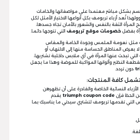
 الجسم بشكل مباشر معتمدا على مواصفاتها والخامات
ا تُعد أزياء تريومف بكل أنواعها الاختيار الأمثل لكل
المرأة الثقة بالنفس والشعور بالأمان تجاه جسدها،
رأة بفضل
خصومات موقع تريومف
التي تتوجها دائما.
 مثل: نعومة الملمس وجودة الخامة والمقاس
ا يعرض المناطق الحساسة منها إلى الالتهاب أو
تي تبحث عنها المرأة في أي ملابس داخلية تشتريها،
قطعة النظير وألوانها المواكبة للموضة وهذا ما يجعل
t
دون تردد.
زياء النسائية الخاصة والقادرة على أن تظهرهن
سن الحظ فإن
triumph coupon code
يقدم
س التي تقدمها تريومف لتشتري سيدتي ما يناسبك بما