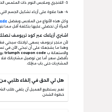
3- اللانجري وملابس النوم ذات الملمس الحريري والمظهر الأنيق.
4- هذا علاوة على أزياء تشكيل الجسم التي تمنح الفتاة الرشاقة التي تحلم بها.
وكل هذه الأنواع من الملابس وبفضل
code
المرأة أن تحصلي عليها بتكلفة أقل مما تت
اشتري أزياءك عبر كود تريومف تصلك 
لأن متجر تريومف يسعى لراحتك سيدتي فقد
وهذا ما يشجعك على أن تبدئي الآن في تسو
والاستعانة ب
triumph coupon code
بهد
بأفضل سعر، أما عن توصيل مشترياتك فلا 
المشتريات حتى باب منزلك.
هل لي الحق في إلغاء طلبي من
نعم يستطيع العميل أن يلغي طلب الشر
خطوة الشحن.