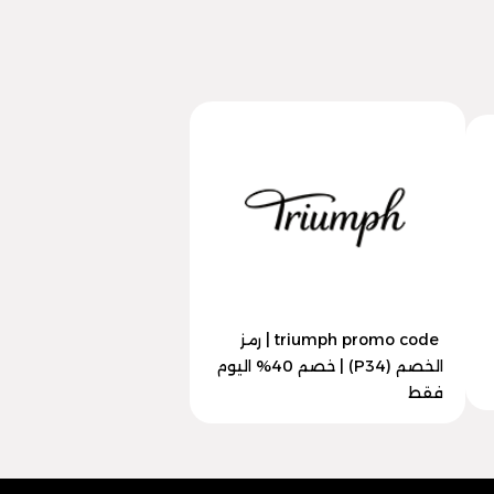
triumph promo code | رمز
الخصم (P34) | خصم 40% اليوم
فقط