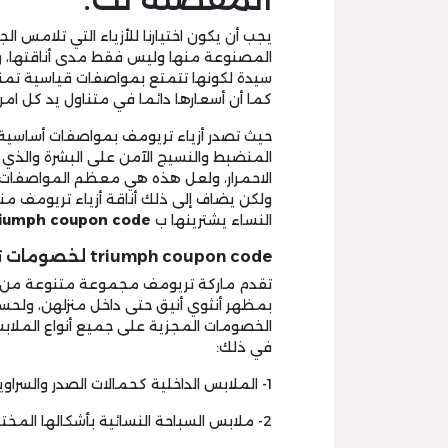
يجب أن يكون اختيارنا للأزياء التي تلامس
المصنوعة منها وليس فقط مدى أناقتها، وولهذ
سيدة لكونها تتمتع بمواصفات قياسية تمنح 
كما أن أسعارها دائما في متناول يد كل ام
حيث تصدر أزياء تريومف بمواصفات أساسية
المنضبط والنسيج الآمن على البشرة والذي ل
الاحمرار، ولعل هذه هي معظم المواصفات ال
ولكن يضاف إلى ذلك أناقة أزياء تريومف من
النساء يشترينها ب
riumph coupon code
triumph coupon code لخصومات تشمل كافة المنتجات:
تقدم ماركة تريومف مجموعة متنوعة من الأ
بمظهر أنثوي أنيق حتى داخل منزلهن، ولح
الخصومات المجزية على جميع أنواع الملاب
في ذلك:
1- الملابس الداخلية كحمالات الصدر والسراويل.
2- ملابس السباحة النسائية بأشكالها المختلفة.