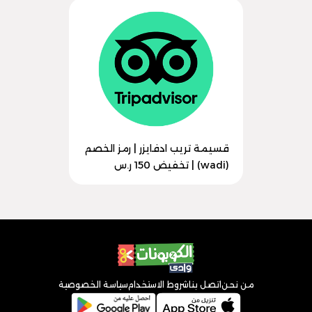
قسيمة تريب ادفايزر | رمز الخصم
(wadi) | تخفيض 150 ر.س
من نحن
اتصل بنا
شروط الاستخدام
سياسة الخصوصية