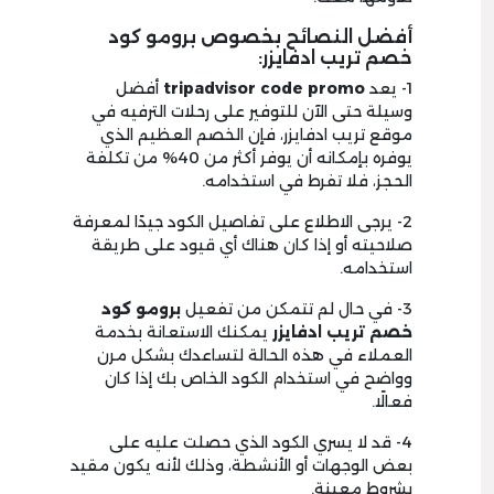
أفضل النصائح بخصوص برومو كود
خصم تريب ادفايزر:
1- يعد
tripadvisor code promo
أفضل
وسيلة حتى الآن للتوفير على رحلات الترفيه في
موقع تريب ادفايزر، فإن الخصم العظيم الذي
يوفره بإمكانه أن يوفر أكثر من 40% من تكلفة
الحجز، فلا تفرط في استخدامه.
2- يرجى الاطلاع على تفاصيل الكود جيدًا لمعرفة
صلاحيته أو إذا كان هناك أي قيود على طريقة
استخدامه.
3- في حال لم تتمكن من تفعيل
برومو كود
خصم تريب ادفايزر
يمكنك الاستعانة بخدمة
العملاء في هذه الحالة لتساعدك بشكل مرن
وواضح في استخدام الكود الخاص بك إذا كان
فعالًا.
4- قد لا يسري الكود الذي حصلت عليه على
بعض الوجهات أو الأنشطة، وذلك لأنه يكون مقيد
بشروط معينة.