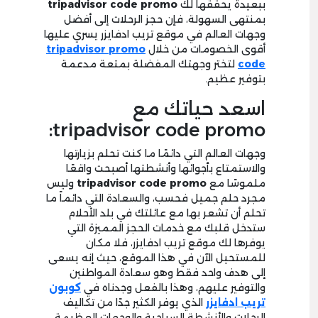
ببعيدة يحققها لك
code promo
tripadvisor
بمنتهى السهولة، فإن حجز الرحلات إلى أفضل
وجهات العالم في موقع تريب ادفايزر يسري عليها
أقوى الخصومات من خلال
tripadvisor promo
code
لتختر وجهتك المفضلة بمتعة مدعمة
بتوفير عظيم.
اسعد حياتك مع
tripadvisor code promo:
وجهات العالم التي دائمًا ما كنت تحلم بزيارتها
والاستمتاع بأجوائها وأنشطتها أصبحت واقعًا
ملموسًا مع
tripadvisor code promo
وليس
مجرد حلم جميل فحسب، والسعادة التي دائماً ما
تحلم أن تشعر بها مع عائلتك في بلد الأحلام
ستدخل قلبك مع خدمات الحجز المميزة التي
يوفرها لك موقع تريب ادفايزر، فلا مكان
للمستحيل الآن في هذا الموقع، حيث إنه يسعى
إلى هدف واحد فقط وهو سعادة المواطنين
والتوفير عليهم، وهذا بالفعل وجدناه في
كوبون
تريب
ادفايزر
الذي يوفر الكثير جدًا من تكاليف
الرحلات والأنشطة السياحية والوجهات العظيمة