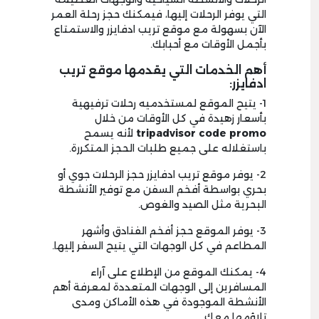
التي يوفر الرحلات إليها، فيمكنك حجز رحلة العمر
الآن بسهولة مع موقع تريب ادفايزر والاستمتاع
بأجمل الأوقات مع أحبابك.
أهم الخدمات التي يقدمها موقع تريب
ادفايزر:
1- يتيح الموقع لمستخدميه رحلات ترفيهية
بأسعار زهيدة في كل الأوقات من خلال
tripadvisor code promo
لأنه يسمح
باستغلاله على جميع طلبات الحجز المتكررة.
2- يوفر موقع تريب ادفايزر حجز الرحلات جوي أو
بحري بواسطة أفخم السفن مع توفير الأنشطة
البحرية مثل الصيد والغوص.
3- يوفر الموقع حجز أفخم الفنادق وأشهر
المطاعم في كل الوجهات التي يتيح السفر إليها.
4- يمكنك الموقع من الإطلاع على آراء
المسافرين إلى الوجهات المتعددة لمعرفة أهم
الأنشطة الموجودة في هذه الأماكن ومدى
تلاؤمها معك.