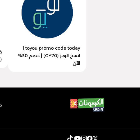
toyou promo code today |
خ
انسخ الرمز (GY70) | خصم 30%
(GY70) | وفر 50% الآن
الآن
م