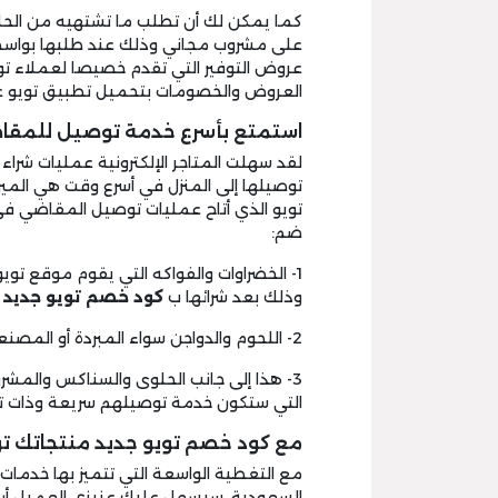
كما يمكن لك أن تطلب ما تشتهيه من الحلو
على مشروب مجاني وذلك عند طلبها بوا
عروض التوفير التي تقدم خصيصا لعملاء تو
العروض والخصومات بتحميل تطبيق تويو ع
استمتع بأسرع خدمة توصيل للمقاضي
لقد سهلت المتاجر الإلكترونية عمليات شراء
توصيلها إلى المنزل في أسرع وقت هي الميز
تويو الذي أتاح عمليات توصيل المقاضي في 
ضم:
1- الخضراوات والفواكه التي يقوم موقع تو
وذلك بعد شرائها ب
كود خصم تويو جديد
2- اللحوم والدواجن سواء المبردة أو المصنعة التي تصلك في أسرع وقت بفضل خدمات توصيل تويو.
3- هذا إلى جانب الحلوى والسناكس والمشر
التي ستكون خدمة توصيلهم سريعة وذات 
مع كود خصم تويو جديد منتجاتك ت
مع التغطية الواسعة التي تتميز بها خدما
السعودية، سيسهل عليك عزيزي العميل أن