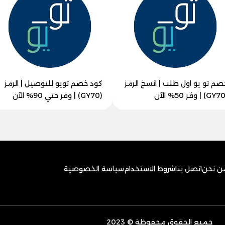
صم تو يو اول طلب | انسخ الرمز
كود خصم تويو للتوصيل | الرمز
(GY70) | وفر حتي 90% الآن
ن نحن
اتصل بنا
شروط الاستخدام
سياسة الخصوصية
جميع الحقوق محفوظة © 2023