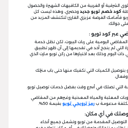
ى الشرقية أو الغربية من الكافيهات الشهيرة والحصول
سطة
كود خصم تويو
جديد
وحصري، وهذه ليست كل
يو فأمامك الفرصة عزيزي القارئ لتكتشف المزيد من
لى جوالك.
 عبر كود تويو :
 المقاضي اليومية على ربات البيوت، لكن تظل خدمة
ة التي لم ينجح أحد في تقديمها إلى أن ظهر تطبيق
ذات اليوم وذلك بعد اختيارها من ركن تويو مارت الذي
يو بتوصيل الكميات التي تكفيك منها حتى باب منزلك
وفعال.
وبات المعلبة والمياه المعدنية وغيرهم من المقاضي
تكلفة مدعومة ب
رمز ترويجي تويو
بقيمة 50%.
وصلك في أي مكان:
ت التوصيل المقدمة من تويو وتشمل جميع أنحاء
 تطلب منتجاتك وتوصلك في أي مكان تتواجد فيه،