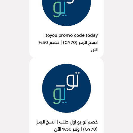
toyou promo code today |
انسخ الرمز (GY70) | خصم 30%
الآن
خصم تو يو اول طلب | انسخ الرمز
(GY70) | وفر 50% الآن