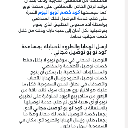
المختلفة من المقاضي المنزلية وذلك بعد أن
تواجد الركن الخاص بالمقاضي على منصة تويو،
كما سيمنحها
كود خصم تويو اليوم
القدرة
على طلب خدمة التوصيل لتلك المقاضي
بواسطة أحد مندوبي التطبيق الذي يقوم
بتوصيلها بكل أمان إلى عتبة دارك وذلك من خلال
خدمة مجانية تماما.
ارسل الهدايا والطرود لأحبابك بمساعدة
كود تو يو توصيل مجاني :
التوصيل المجاني في موقع تويو لا يكلل فقط
خدمات توصيل الأطعمة والمقاضي
والمستلزمات الشخصية، بل يمكن أن يتوج
خدمات توصيل الطرود وإرسال الهدايا للأحباب
والأصدقاء في نطاق المدن السعودية، فكل ما
عليك هو اختيار نوع هديتك سواء كانت باقة من
الزهور من متاجر بيع الورود المتوفرة على تطبيق
تويو أو أي هدية أخرى ثم طلب خدمة توصيلها
بالاستعانة ب
كود تو يو توصيل مجاني
الذي
يجعل خدمة التوصيل تقدم لك مجانا، وهذا ما
يجعل طلب وإرسال الهدايا والطرود لأي مكان في
السعودية أسهل ما يكون.