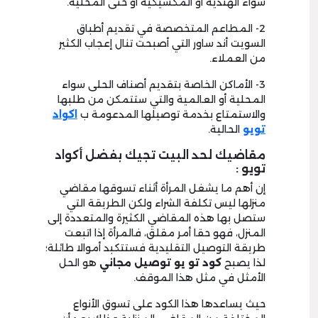
سواء الهندية أو المكسيكية أو حتى المحلية.
2- المطاعم المتخصصة في تقديم أطباق
السويت أند ساور التي أصبحت تنال إعجاب الكثير
من العملاء.
3- الأماكن الخاصة بتقديم أصناف الحلى سواء
المحلية أو العالمية والتي ستتمكن من طلبها
والاستمتاع بخدمة توصيلها المدعومة ب
اكواد
تويو
الحالية.
مقاضيك لحد البيت تجيك بفضل أكواد
تويو :
إن أهم ما يشغل المرأة أثناء تسوقها مقاضي
منزلها ليس تكلفة الشراء ولكن الطريقة التي
ستصل بها هذه المقاضي الكثيرة والمتعددة إلى
المنزل، فهو حقا أمر مقلق، فالمرأة إذا اتبعت
طريقة التوصيل التقليدية فستتكبد أموالا طائلة؛
لذا يصبح
كود تو يو توصيل مجاني
هو الحل
الأمثل في مثل هذا الموقف.
حيث يساعدها هذا الكود على تسوق الأنواع