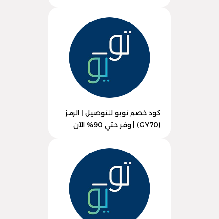
كود خصم تويو للتوصيل | الرمز
(GY70) | وفر حتي 90% الآن