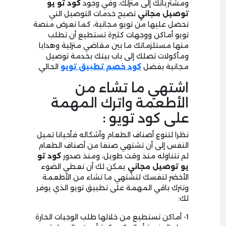
ومشترياتك إلى منزلك، وفي وجود
كود تو يو
توصيل
مجاني
تصبح خدمات التوصيل التي
تحصل عليها من تويو مجانية، كما تعرض منصة
تويو أماكن ووجهات كثيرة تستطيع أن تطلب
منها مستلزماتك ما بين مقاضي منزلية وهدايا
ومأكولات تصلك إلى باب بيتك بخدمة توصيل
مجانية بفضل
كود خصم تطبيق تويو
الحالي.
اشتهي ما تشاء من
الأطعمة واترك المهمة
على كود تويو :
نظرا لتنوع أصناف الطعام وأشكاله فأحيانا تميل
النفس إلى أن تشتهي صنفا من أصناف الطعام
لم نتناوله منذ وقت طويل، ومنذ صدور
كود تو
يو توصيل مجاني
يمكن لك أن تعطي الضوء
الأخضر لنفسك لتشتهي ما تشاء من الأطعمة
وتترك باقي المهمة على تطبيق تويو الذي يوفر
لك:
1- أماكن تستطيع من خلالها طلب الوجبات الحارة