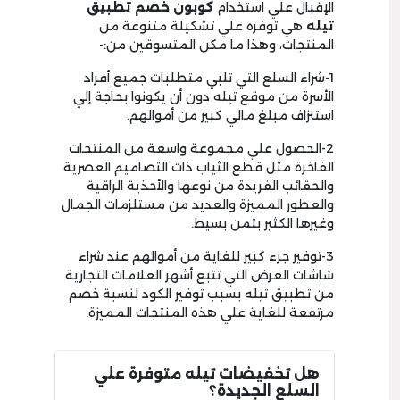
الإقبال علي استخدام
كوبون خصم تطبيق
تيله
هي توفره علي تشكيلة متنوعة من
المنتجات، وهذا ما مكن المتسوقين من:-
1-شراء السلع التي تلبي متطلبات جميع أفراد
الأسرة من موقع تيله دون أن يكونوا بحاجة إلي
استنزاف مبلغ مالي كبير من أموالهم.
2-الحصول علي مجموعة واسعة من المنتجات
الفاخرة مثل قطع الثياب ذات التصاميم العصرية
والحقائب الفريدة من نوعها والأحذية الراقية
والعطور المميزة والعديد من مستلزمات الجمال
وغيرها الكثير بثمن بسيط.
3-توفير جزء كبير للغاية من أموالهم عند شراء
شاشات العرض التي تتبع أشهر العلامات التجارية
من تطبيق تيله بسبب توفير الكود لنسبة خصم
مرتفعة للغاية علي هذه المنتجات المميزة.
هل تخفيضات تيله متوفرة علي
السلع الجديدة؟