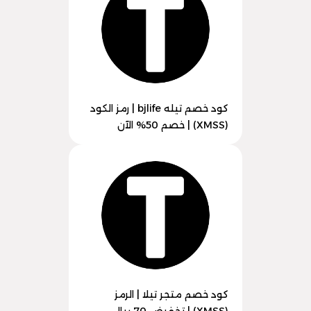
كود خصم تيله bjlife | رمز الكود
(XMSS) | خصم 50% الآن
كود خصم متجر تيلا | الرمز