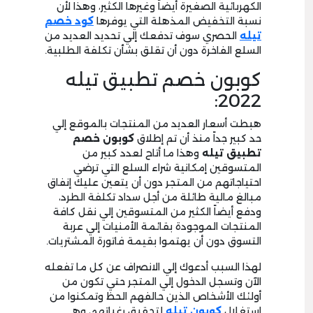
الكهربائية الصغيرة أيضاً وغيرها الكثير، وهذا لأن
نسبة التخفيض المذهلة التي يوفرها
كود خصم
تيله
الحصري سوف تدفعك إلي تحديد العديد من
السلع الفاخرة دون أن تقلق بشأن تكلفة الطلبية.
كوبون خصم تطبيق تيله
2022:
هبطت أسعار العديد من المنتجات بالموقع إلي
حد كبير جداً منذ أن تم إطلاق
كوبون خصم
تطبيق تيله
وهذا ما أتاح لعدد كبير من
المتسوقين إمكانية شراء السلع التي ترضي
احتياجاتهم من المتجر دون أن يتعين عليك إنفاق
مبالغ مالية طائلة من أجل سداد تكلفة الطرد،
ودفع أيضاً الكثير من المتسوقين إلي نقل كافة
المنتجات الموجودة بقائمة الأمنيات إلي عربة
التسوق دون أن يهتموا بقيمة فاتورة المشتريات.
لهذا السبب أدعوك إلي الانصراف عن كل ما تفعله
الآن وتسجل الدخول إلي المتجر حتي تكون من
أولئك الأشخاص الذين حالفهم الحظ وتمكنوا من
استغلال
كوبون تيله
لتحقيق رغباتهم، وهي