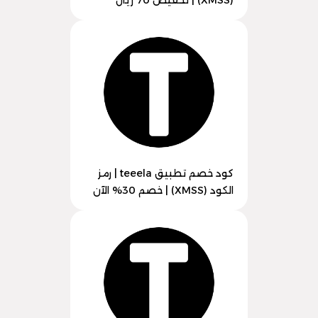
(XMSS) | تخفيض 70 ريال
كود خصم تطبيق teeela | رمز
الكود (XMSS) | خصم 30% الآن