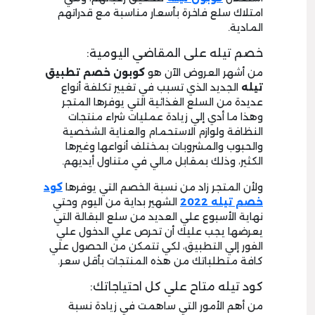
امتلاك سلع فاخرة بأسعار مناسبة مع قدراتهم
المادية.
خصم تيله على المقاضي اليومية:
من أشهر العروض الآن هو
كوبون خصم تطبيق
تيله
الجديد الذي تسبب في تغيير تكلفة أنواع
عديدة من السلع الغذائية التي يوفرها المتجر
وهذا ما أدي إلي زيادة عمليات شراء منتجات
النظافة ولوازم الاستحمام والعناية الشخصية
والحبوب والمشروبات بمختلف أنواعها وغيرها
الكثير، وذلك بمقابل مالي في متناول أيديهم.
ولأن المتجر زاد من نسبة الخصم التي يوفرها
كود
خصم تيله 2022
الشهير بداية من اليوم وحتي
نهاية الأسبوع علي العديد من سلع البقالة التي
يعرضها يجب عليك أن تحرص علي الدخول علي
الفور إلي التطبيق، لكي تتمكن من الحصول علي
كافة متطلباتك من هذه المنتجات بأقل سعر.
كود تيله متاح علي كل احتياجاتك:
من أهم الأمور التي ساهمت في زيادة نسبة