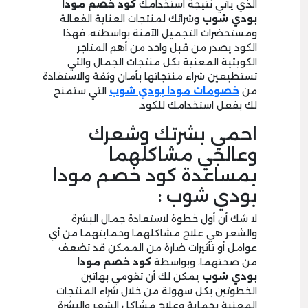
الذي يأتي نتيجة استخدامك
كود خصم مودا
بودي
شوب
وشرائك لمنتجات العناية الفعالة
ومستحضرات التجميل الآمنة بواسطته، فهذا
الكود يصدر من قبل واحد من أهم المتاجر
الكويتية المعنية بكل منتجات الجمال والتي
تستطيعين شراء منتجاتها بأمان وثقة والاستفادة
من
خصومات مودا بودي
شوب
التي ستمنح
لك بفعل استخدامك للكود.
احمي بشرتك وشعرك
وعالجي مشاكلهما
بمساعدة كود خصم مودا
بودي شوب :
لا شك أن أول خطوة لاستعادة جمال البشرة
والشعر هي علاج مشاكلهما وحمايتهما من أي
عوامل أو تأثيرات ضارة من الممكن قد تضعف
من صحتهما، وبواسطة
كود خصم مودا
بودي
شوب
يمكن لك أن تقومي بهاتين
الخطوتين بكل سهولة من خلال شراء المنتجات
المعنية بحماية وعلاج مشاكل الشعر والبشرة