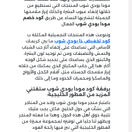
مودا بودي شوب المنتجات التي تستطيع من
خلالها إخفاء عيوب البشرة وكذلك إبراز ملامحها
الجميلة لتشتريها النساء عن طريق
كود خصم
مودا بودي شوب
الفعال.
وتنوعت هذه المنتجات التجميلية المكللة ب
كود
تخفيض ذا بودي شوب
ما بين كريمات
الأساس التي تساعدك على إخفاء آثار حب الشباب
والنمش والتصبغات ومن ثم توحيد لون البشرة،
والكنتور الذي يساعدك على تحديد شكل الوجه
أكثر، هذا إلى جانب المكياج الذي يمكنك من خلاله
إبراز ملامحك الحسناء مثل: أقلام الكحل والأرواج
والماسكرا ومحمرات الخدود وما إلى ذلك.
برفقة كود مودا بودي شوب ستقتني
المزيد من العطور الخليجية:
باعتبار متجر مودا بودي شوب واحد من المتاجر
التي نشأت في دول الخليج، فكان يجب عليك
تلبية ذوق أهل هذه الدول، وهذا ما فعله المتجر
ويظهر لنا جليا في توفيره لمجموعة مميزة من
العطور الخليجية التي تبرز فيها رائحة العود