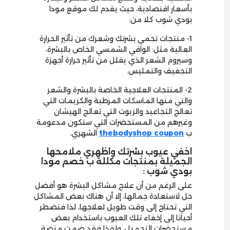
بأسعار اقتصادية، حيث يقدم لك موقع مودا
بودي شوب كلا من:
1- منتجات تحمي بشرتك وشعرك من تأثير الحرارة
العالية مثل: الواقي الشمسي الخاص بالبشرة،
وسيروم الشعر الذي يقلل من تأثير حرارة أجهزة
التجفيف والتمليس.
2- المنتجات العلاجية الخاصة بالبشرة والشعر
والتي منها الماسكات المرطبة والكريمات التي
تعالج التجاعيد والزيوت التي تعالج الهيشان
وغيرهم من المستحضرات التي ستكون مدعومة
ب
thebodyshop coupon
الشهري.
اخفي عيوب بشرتك واظهري ملامحها
الجميلة بمنتجات مكللة ب خصم مودا
بودي شوب :
على الرغم من أن علاج مشاكل البشرة هو أفضل
حل لاستعادة جمالها، إلا أن هناك بعض المشاكل
التي تحتاج إلى وقت طويل لعلاجها، لذا فنضطر
أحيانا إلى إخفاء تلك العيوب باستخدام بعض
مستحضرات التجميل، ولهذا فقد ضمت منصة