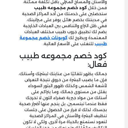
والأسنان والمساج المنزلي بأقل تكلفة ممكنة،
فمن خلال
كود خصم مجموعه طبيب
ستحصلين على خدمتك من أحد المراكز الصحية
في مدينتك بخصم هائل يوفر على ميزانيتك،
ففي ظل النزاع والتنافس بين العيادات الخارجية
يضم لك تطبيق جروب طبيب مختلف العيادات
المعتمدة ويطرح لك
كوبونات خصم مجموعة
طبيب
للتغلب على الأسعار العالية.
كود خصم مجموعه طبيب
فعال:
جمالك يظهر تلقائيًا من عنايتك لبشرتك وأسنانك،
فإن ما يصيب البشرة من حروق نتيجة التعرض
لأشعة الشمس وكذلك ظهور البثور السوداء
يقلل من مستوى جمالك، وما يتراكم على
أسنانك من مواد جيرية صفراء اللون لا تحرجك
فقط عندما تبتسمين، بل ينجم عنها أضرار صحية
بجسدك، لذلك لا فرار من الحصول على جلسات
تنظيف البشرة والأسنان في المراكز الصحية
لنعود نستمتع بالحياة مرة أخرى، ولكي لا تكون
التكاليف عائقًا لك وتمنعك من حجز الجلسات