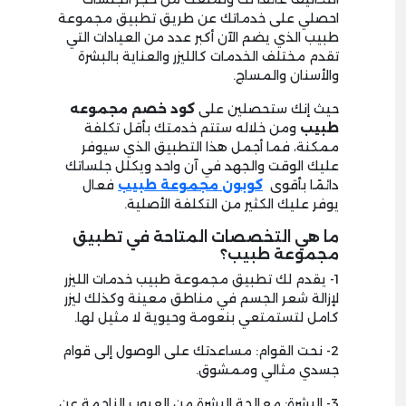
احصلي على خدماتك عن طريق تطبيق مجموعة
طبيب الذي يضم الآن أكبر عدد من العيادات التي
تقدم مختلف الخدمات كالليزر والعناية بالبشرة
والأسنان والمساج.
حيث إنك ستحصلين على
كود
خصم مجموعه
طبيب
ومن خلاله ستتم خدمتك بأقل تكلفة
ممكنة، فما أجمل هذا التطبيق الذي سيوفر
عليك الوقت والجهد في آن واحد ويكلل جلساتك
دائمًا بأقوى
كوبون مجموعة طبيب
فعال
يوفر عليك الكثير من التكلفة الأصلية.
ما هي التخصصات المتاحة في تطبيق
مجموعة طبيب؟
1- يقدم لك تطبيق مجموعة طبيب خدمات الليزر
لإزالة شعر الجسم في مناطق معينة وكذلك ليزر
كامل لتستمتعي بنعومة وحيوية لا مثيل لها.
2- نحت القوام: مساعدتك على الوصول إلى قوام
جسدي مثالي وممشوق.
3- البشرة: معالجة البشرة من العيوب الناجمة عن