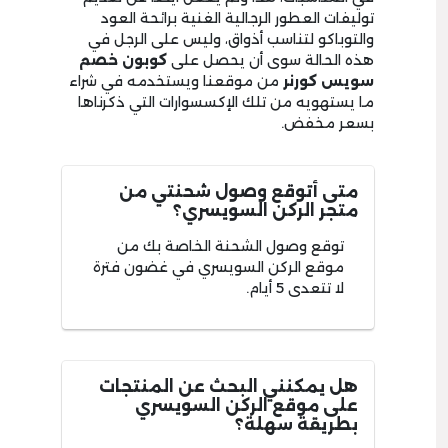
توليفات العطور الرجالية الغنية برائحة العود
والتوباكو لتناسب أذواق، وليس على الرجل في
هذه الحالة سوى أن يحصل على
كوبون خصم
سويس كورنر
من موقعنا ويستخدمه في شراء
ما يستهويه من تلك الإكسسوارات التي ذكرناها
بسعر مخفض.
متى أتوقع وصول شحنتي من
متجر الركن السويسري؟
توقع وصول الشحنة الخاصة بك من
موقع الركن السويسري في غضون فترة
لا تتعدى 5 أيام.
هل يمكنني البحث عن المنتجات
على موقع الركن السويسري
بطريقة سهلة؟