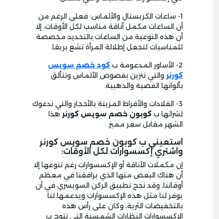
1- ساعات الكريستال والألماس: فعلى الرغم من
أن الساعات مكمل أناقة مناسب لكل الأوقات، إلا
أن هذه النوعية من الساعات بالتحديد مخصصة
للمناسبات لتجعل إطلالة المرأة تشع بريقا.
2- الأساور المدعومة ب
كود خصم سويس
كورنر
والتي تتزين بفصوص الألماس وتتألق
بألوانها الفضية والذهبية.
3- القلادات والأقراط المزينة بالأحجار والتي ندعوك
لشرائها ب
كوبون
خصم سويس كورنر
هذا
الشهر مقابل سعر مميز.
استعيني ب كوبون خصم سويس كورنر
واشتري إكسسوارات لكل الأوقات:
إن مكملات الأناقة أو الإكسسوارات رغم تنوعها إلا
أن هناك البعض منها الذي يرافقنا في معظم
أوقاتنا، وقد نجح تطبيق الركن السويسري في أن
يوفر لنا مثل هذه الإكسسوارات ويدعمها لنا
بالتخفيضات الثرية، وكان على رأس هذه
الإكسسوارات النظارات الشمسية التي تتوج ب