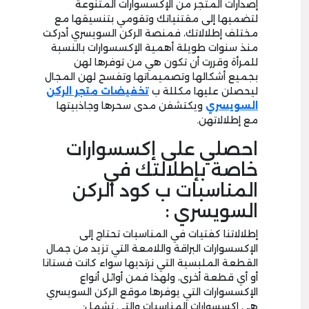
إصدارات المتجر من الإكسسوارات المتنوعة
لتضميها إلى مقتنياتك وتقومي بتنسيقها مع
مختلف إطلالاتك، فمنصة الركن السويسري أدركت
منذ سنوات طويلة أهمية الإكسسوارات بالنسبة
للمرأة وقررت أن تكون هي من توفرها لهن
بجميع أشكالها وتصميماتها وتفسح لهن المجال
ليحصلن عليها مكللة ب
تخفيضات
متجر الركن
السويسري
ويكتشفن مدى سحرها وجاذبيتها
مع إطلالاتهن.
احصلي على إكسسوارات
خاصة بإطلالتك في
المناسبات ب كود الركن
السويسري :
إطلالاتنا كفتيات في المناسبات تحتاج إلى
الإكسسوارات البراقة واللامعة التي تزيد من جمال
القطعة الملبسية التي نرتديها سواء كانت فستانا
أو أي قطعة أخرى، ولهذا فمن أوائل أنواع
الإكسسوارات التي يوفرها موقع الركن السويسري
هي إكسسوارات المناسبات والتي تشمل: