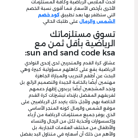
أحدث الملابس الرياضية وكافة المستلزمات
الأخرى بأرخص الأسعار، فما أقوى نسبة الخصم
التي ستظفر بها بعد تطبيق
كود خصم
الشمس والرمال
على طلبك الحالي.
تسوق مستلزماتك
الرياضية بأقل ثمن مع
sun and sand code ksa:
عشاق كرة القدم والمتدربين لدى إحدى النوادي
الرياضية يقع على كاهلهم مسؤولية كبيرة وهي
البحث عن أطقم التدريب والمباراة الجاهزة
مهتمين أيضًا بالخامة الجيدة والتصميم الرائع، بل
وتجد المشجعين أيضًا يريدون إظهار دعمهم
لفريقهم المفضل بارتداء تيشيرتات كرة القدم
الخاصة بهم، ولأجل ذلك يتردد كل الرياضيين على
موقع الشمس والرمال كونه المتجر الأساسي
الذي يوفر جميع مستلزمات الرياضة من أزياء
وإكسسوارات وأحذية لكل من الرجال والنساء
والأطفال من مختلف العلامات التجارية، بل
والأهم من ذلك أن أسعاره في متناول اليد بفضل