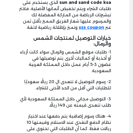
sun and sand code ksa
الذي يستخدم على
طلبات الشراء ويتم تخفيض أثمانها الأصلية، فاختر
تيشيرتات الرياضة من الماركة المفضلة لك
والمرسوم عليها شعار الفريق المميز بأقل ثمن
عبر
sss coupon
وتميز بإطلالة رياضية لائقة.
خيارات التوصيل لمنتجات الشمس
والرمال:
1- طلبات موقع الشمس والرمال سواء كانت أزياء
أو أحذية أو كماليات أخرى يتم توصيلها في
غضون 3-5 أيام عمل داخل المملكة العربية
السعودية.
2- رسوم التوصيل لا تتعدى ال 20 ريالًا سعوديًا
للطلبات التي أقل من الحد الأدنى للشراء.
3- التوصيل مجاني داخل المملكة السعودية لأي
طلب تتعدى قيمته عن 149 ريالًا.
4- هناك رسوم إضافية يتم دفعها عند اختيار
نظام الدفع النقدي عند الاستلام وقيمتها 10
ريالات فقط، كما أن الطلبات التي تحتوي على