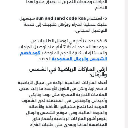
الدراجات ومعدات التمرين لا يطبق عليها هذا
النظام.
5- استخدام
sun and sand code ksa
سيسهل
عليك عملية الشراء ويؤهل طلبيتك إلى خدمة
التوصيل المجاني.
6- قد يحدث تأخير في توصيل الطلبيات عن
موعدها المحدد لمدة 7 أيام عند توصيل الدراجات
والمستلزمات كبيرة الحجم المتوجة بـ
كود خصم
الشمس والرمال
السعودية
الجديد.
أرقى الماركات الرياضية في الشمس
والرمال:
أعداد الماركات العالمية الرائدة في مجال الرياضية
لا حصر لها، ولكن في الشرق الأوسط ما زالت بعض
العلامات التجارية المميزة مثل بوما ونايكي
وأديداس وكونفرس هي المفضلة لدى الشعوب
العربية لما تتميز منتجاتها بالأناقة والأصالة
والجودة العالية، وفي موقع الشمس والرمال
يتوفر أشهر الماركات الرياضية بأسعار خارج
المنافسة تمامًا ويسري على طلبات الشراء