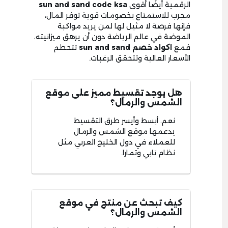
الرقمية أيضًا أقوى
sun and sand code ksa
مجرب للاستمتاع بخصومات قوية توفر المال،
فإنها فرصة لا مثيل لها لمن يريد مواكبة
الموضة في عالم الرياضة دون أن يرهق ميزانيته،
فمع
اكواد خصم sun and sand
تتحطم
الأسعار العالية وتتحقق الرغبات.
هل يوجد تقسيط مميز على موقع
الشمس والرمال؟
نعم، أبسط وأيسر طرق التقسيط
يدعمها موقع الشمس والرمال
للعملاء في دول الخليج العربي مثل
نظام تابي وتمارا.
كيف تبحث عن منتج في موقع
الشمس والرمال؟