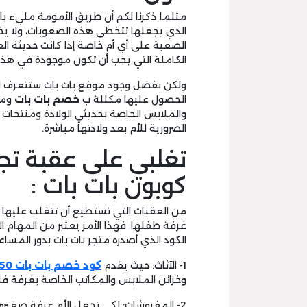
مثلما ذكرنا لكم أن طريق الأمومة مليء ب
الذي يجعلها تتخطى هذه الصعوبات، ولا يخفى
الصعبة على أي أم خاصة إذا كانت حديثة ال
الكاملة التي يجب أن تكون موجودة في هذه ا
ولكن بفضل وجود موقع بات بات ستتعرف ال
الحصول عليها مكللة ب
خصم بات بات
ومن 
والملابس الخاصة بحديثي الولادة ومنتجات 
الضرورية للأم بعد ولادتها مباشرة.
تغلبي على عقبة ت
كوبون بات بات :
من العقبات التي تستطيع أن تتغلب عليها 
غرفة طفلها، فهذا الأمر يعتبر من المهام 
الكود الذي أصدره متجر بات بات بدور المساعد
1- الآثاث: حيث يقدم
كود خصم بات بات 50
وخزائن الملابس والمكاتب الخاصة بغرفة فل
2- المفروشات: لكي تجعل الأم غرفة صغيرها عامرة بالمفروشات الأنيقة فسينبغي لها أن تصطحب