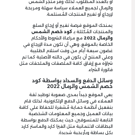
أو بالعدد المطلوب، لذلك وفر متجر الشمس
والرمال لجميع العملاء سياسة سهلة ومريحة
لإرجاع أو تغيير المنتجات المُستلمة.
يمنحك الموقع فرصة تغيير أو إرجاع السلع
والمنتجات المُكللة بـ
كود خصم الشمس
والرمال
2022
مع مراعاة الشروط والأحكام
الخاصة بالموقع، وهي أن تكون مدة الإرجاع في
غضون سبعة أيام من وقت استلام الطلبية
وعلي المنتج أن يكون في حالته الأصلية كما تم
شراؤه مع إرفاق كافة الملصقات والملحقات مثل
فاتورة الشراء.
وسائل الدفع والسداد بواسطة كود
خصم الشمس والرمال 2022
يعي الموقع جيداً بمدى صعوبة توطيد ثقة
العملاء في وسائل الدفع الإلكترونية، لذلك قام
بتفعيل أنظمة حماية مُشفرة للحفاظ علي كافة
بيانات العميل وجميع المعلومات الشخصية
التابعة للمتسوقين، حيث يمكنك الدفع بواسطة
البطاقات الائتمانية مثل الفيزا كارد والماستر كارد
بكل بساطة وبأريحية شديدة.