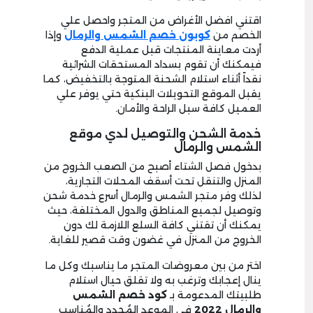
اقتني افضل الأغراض من المتجر واحصل علي
الخصم من
كوبون خصم الشمس والرمال
وإذا
أردت معاينة المنتجات قبل عملية الدفع
فيمكنك أن تقوم بسداد المستحقات الشرائية
نقداً أثناء استلام الشحنة المتوجة بالتخفيض، كما
يقبل الموقع التحويلات البنكية حتي يوفر علي
العميل كافة سبل الراحة والأمان.
خدمة الشحن والتوصيل لدي موقع
الشمس والرمال
بدخول فصل الشتاء أصبح من الصعب الخروج من
المنزل والتنقل تحت أسقف المحلات التجارية،
لذلك وفر متجر الشمس والرمال أسرع خدمة شحن
وتوصيل لجميع المناطق والدول المختلفة، حيث
يمكنك أن تقتني كافة السلع اللازمة لك دون
الخروج من المنزل في غضون وقت قصير للغاية.
اختر من بين معروضات المتجر ما يناسبك وكل ما
ينال إعجابك وترغب به ولا تقلق حيال استلام
طلبيتك المدعومة بـ
كود خصم الشمس
والرمال
2022
في الموعد المُحدد والمُناسب