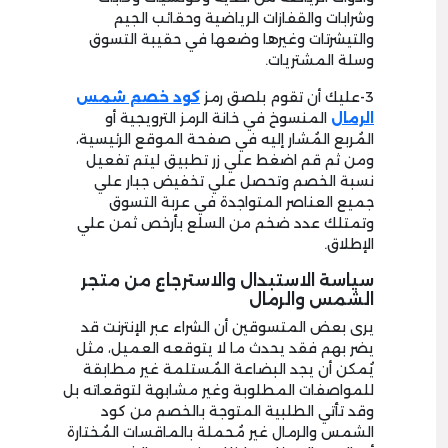
وشرابات والقفازات الرياضية وحقائب الجيم
والتيشرتات وغيرها وضعها في حقيبة التسوق
وسلة المشتريات.
3-عليك أن تقوم بلصق رمز
كود خصم شمس
الرمال
المنسوخ في خانة الرمز الترويجية أو
المُربع المُشار إليه في صفحة الموقع الرئيسية،
ومن ثم قم اضغط علي زر تطبيق ليتم تفعيل
نسبة الخصم وتحصل علي تخفيض جبار علي
جميع العناصر المتواجدة في عربة التسوق
وتمتلك عدد ضخم من السلع بأرخص ثمن علي
الإطلاق.
سياسة الاستبدال والاسترجاع من متجر
الشمس والرمال
يرى بعض المتسوقين أن الشراء عبر الإنترنت قد
يضر بهم فقد يحدث ما لا يتوقعه العميل، مثل
يُمكن أن يجد البضاعة المُستلمة غير مطابقة
للمواصفات المطلوبة وغير مشابهة لتوقعاته بل
وقد تأتي الطلبية المتوجة بالخصم من كود
الشمس والرمال غير مُحملة بالماقسات المُختارة