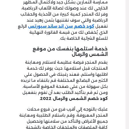
ممارسة التمارين بشكل جيد ولاكتمال المظهر
الخارجي لك عند وصولك لصالة الألعاب الرياضية،
وفر لك المتجر كمية كبيرة من الأحذية والحقائب
الرياضية والتي سوف تقتنيها بثمن زهيد عند
تفعيل
كود خصم سن اند ساند سبورتس
الرائع
الذي يُخفض لك من قيمة الفاتورة النهائية
للسلع الشرائية الخاصة بك.
خدمة استلمها بنفسك من موقع
الشمس والرمال
يقدم المتجر فرصة عظيمة لاستلام ومعاينة
المنتجات قبل استلامها، حيث يوفر لك خدمة
اطلبها واستلم، فعند رغبتك في الحصول علي
الكثير من البضائع المختلفة قم بانتقاء ما تريده
بكل سهولة من علي صفحة الموقع الأساسية،
ومن ثم قم بتأكيد الطلب بعد أن تقوم بتفعيل
كود خصم الشمس والرمال
2022
.
عليك بالتوجه إلي أقرب فرع من فروع محلات
المتجر المعروفة، وقم باستلام الطلبية ومعاينة
جميع الأغراض والتأكد من سلامتها وتحصيل
كافة الملصقات والملحقات الخاصة بالشحنة