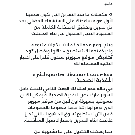
دائم.
2- مكملات ما بعد التمرين التي يكون هدفها
الأول هو مساعدتك على الاستشفاء العضلي بعد
كل تمرين وتحقيق الاستفادة الكاملة من
المجهود البدني المبذول في بناء العضلات.
ويتم توفير هذه المكملات بنكهات متنوعة
ولذيذة تجعلك تستصيغ مذاقها وبفضل
كود
تخفيض موقع سبورتر
ستكون قادرا على اختيار
النكهة المفضلة لك.
sporter discount code ksa لشراء
الأغذية الصحية:
في حالة عدم امتلاكك الوقت الكافي للبحث داخل
السوبر ماركت عن الأغذية الصحية، فيمكن لك أن
تتسوقها بسهولة أون لاين من موقع سبورتر
الذي يوفر لها ركنا خاصا مدعوما بالخصومات،
فمن الآن تستطيع تسوق المشروبات التي تعزز
طاقتك أثناء التمرين بأسعار لا تقبل المنافسة.
كما يمكنك الحصول على ما تشتهيه من