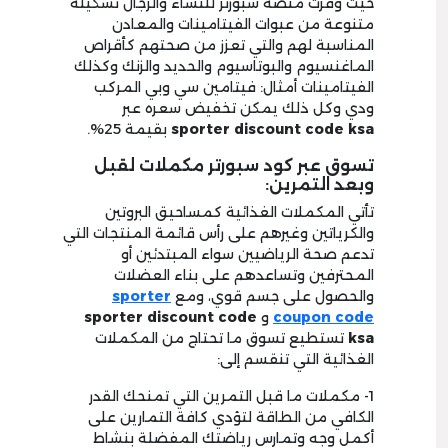
حيث وفرت منصة سبورتر للنساء والرجال تشكيلة
متنوعة من عبوات الفيتامينات والمعادن
المناسبة لهم والتي تعزز من صحتهم كأقراص
الماغنسيوم والبوتاسيوم والحديد والزنك وكذلك
الفيتامينات أمثال: فيتامين سي وبي المركب
ودي وكل ذلك يمكن تخفيض سعره عبر
sporter discount code ksa
بقيمة 25%.
تسوق عبر كود سبورتر مكملات لقبل
وبعد التمرين:
تأتي المكملات الغذائية كمساحيق البروتين
والكرياتين وغيرهم على رأس قائمة المنتجات التي
تدعم صحة الرياضيين سواء المبتدئين أو
المحترفين وتساعدهم على بناء العضلات
والحصول على جسم قوي، ومع
sporter
coupon code
و
sporter discount code
ksa
تستطيع تسوق ما تحتاج من المكملات
الغذائية التي تنقسم إلى:
1- مكملات ما قبل التمرين التي تمنحك القدر
الكافي من الطاقة لتؤدي كافة التمارين على
أكمل وجه وتمارس رياضتك المفضلة بنشاط