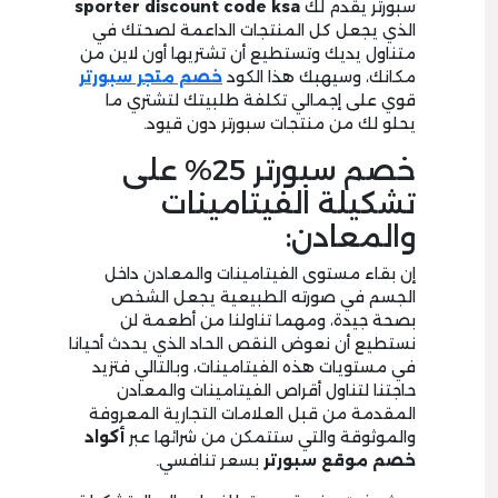
سبورتر يقدم لك
sporter discount code ksa
الذي يجعل كل المنتجات الداعمة لصحتك في
متناول يديك وتستطيع أن تشتريها أون لاين من
مكانك، وسيهبك هذا الكود
خصم متجر سبورتر
قوي على إجمالي تكلفة طلبيتك لتشتري ما
يحلو لك من منتجات سبورتر دون قيود.
خصم سبورتر 25% على
تشكيلة الفيتامينات
والمعادن:
إن بقاء مستوى الفيتامينات والمعادن داخل
الجسم في صورته الطبيعية يجعل الشخص
بصحة جيدة، ومهما تناولنا من أطعمة لن
نستطيع أن نعوض النقص الحاد الذي يحدث أحيانا
في مستويات هذه الفيتامينات، وبالتالي فتزيد
حاجتنا لتناول أقراص الفيتامينات والمعادن
المقدمة من قبل العلامات التجارية المعروفة
والموثوقة والتي ستتمكن من شرائها عبر
أكواد
خصم موقع سبورتر
بسعر تنافسي.