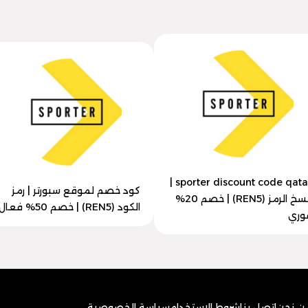
sporter discount code qatar |
كود خصم لموقع سبورتر | رمز
انسخ الرمز (REN5) | خصم 20%
الكود (REN5) | خصم 50% فعال
وري
ن نحن
اتصل بنا
شروط الاستخدام
سياسة الخصوصية