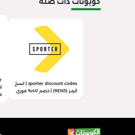
كوبونات ذات صلة
sporter discount codes | انسخ
الرمز (REN5) | خصم 40% فوري
ف
م