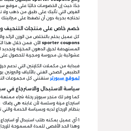
جدًا، حيث إن الخصومات حاليًا على موقع سب
الفرص التي تأتيك على طبق من ذهب ولا 
تحتاجه بحرية دون أن تضغط على ميزانيتك 
خصم خاص على منتجات التنحيف وإن
كل عميل يحلم بالتخلص من الوزن الزائد و
sporter coupons
الآن، فمن خلال هذا ال
المستهدفة لحرق الدهون المخزنة وتجديد ا
عشوائية بل مدروسة ومجربة للحصول على
فبداية من مكملات الكارنتين التي تدعم حر
الطبيعي الصحي الغني بالألياف والبروتين ي
لموقع سبورتر
ستقتني كل مجموعات الت
سياسة الاستبدال والاسترجاع في سبو
كما وفر لك متجر سبورتر رحلة شراء ممتعة 
استرجاع مرنة وسلسة لأن غايته هي رضاك و
بنظام الإرجاع لديه وبسياسة الخدمة والتي 
وهذا الحد الأقصى للمدة المسموحة للإرجاع