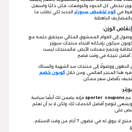
ورتر تتخطى كل الحدود والتوقعات، فكن ذكيًا واستغل
تفرط في
كود تخفيض سبورتر
الجديد لكي تطلب ما
بالمصاريف الباهظة.
قاص الوزن:
الوصول إلى القوام الممشوق المثالي سيحقق حلمه مع
كوبون سيكون بإمكانه اقتناء منتجات سبورتر
لطاقة وتحفيز معدلات الأيض، فالمنتجات ليست
 أفضل نتيجة في وقت قصير.
ق الدهون ووصولًا إلى منتجات سد الشهية والسناك
وفره هذا المتجر العالمي، ومن خلال
كوبون خصم
نحيف بأفضل سعر ممكن.
رتر:
عبر
sporter coupons
فإنه يضمن لك أيضًا سياسة
يسعى لتوفير أفضل الخدمات لك، ولكن لا بد أن تعلم
تنص على:
1-أي عميل يمكنه طلب استبدال أو استرجاع منتج لا يروق له في غضون 7 أيام من وقت الاستلام،
.