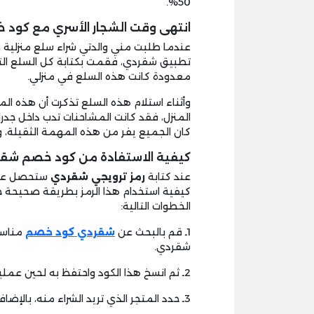
50%.
انتهى وقت الشجار الأسري مع كود
عندما طلبت مني والدتي شراء سلع منزلية 
تطبيق شقردي، فقمت بكتابة كل السلع التي
معدودة كانت هذه السلع في منزلي.
وأثناء استلام هذه السلع تذكرت أن هذه الم
المنزل، فقد كانت المشاحنات تدب داخل جدرا
كان الجميع يفر من هذه المهمة الثقيلة، 
كيفية الاستفادة من كود خصم شق
عند كتابة
رمز ترويجي شقردي
ستحصل على
كيفية استخدام هذا الرمز بطريقة صحيحة 
الخطوات التالية:
1ـ قم بالبحث عن
شقردي كود خصم
مناسب
شقردي.
2ـ ثم انسخ هذا الكود واحتفظ به لحين عملية الشراء.
3ـ حدد المتجر الذي تريد الشراء منه، بالإضافة إلى تحديد السلع التي تحتاج إليها.