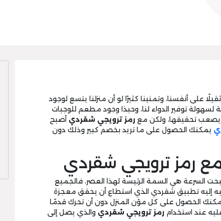
قيلًا على أنفسنا، وتمنينا كثيرًا لو أن منزلنا يتسع لوجود
لسهولة توفير الدواء لنا، وحبذا وجود مطعم للوجبات
ام يصعب تحقيقها، ولكن مع
رمز ترويجي شقردي
أصبح
ي
يمكنك الحصول على ما تريد بخصم كبير وذلك دون
ع رمز ترويجي شقردي
صبحت السرعة هي السمة الرئيسة لهذا العصر، فالجميع
به إليه تطبيق شقردي الذي استطاع أن يحقق معجزة
مكنك الحصول على كل مؤن المنزل دون أن تحرك قدمًا
ليه عند استخدام
رمز ترويجي شقردي
والذي يصل إلى