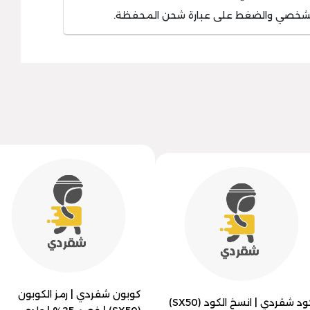
الشخصي والضغط على عبارة شحن المحفظة.
كوبون شقردي | رمز الكوبون
كود شقردي | انسخ الكود (SX50)