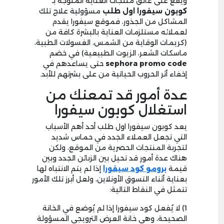
ويقع على عاتق منتجات العناية المتوجة بـ
كوبون سيفورا اول طلب
مسؤولية علاج تلك
المشاكل من الجذور، فموقع سيفورا يقدم
لعملائه مستلزمات العناية بالبشرة كافة من
(كريمات الوقاية من الشمس، الغسولات الطبية،
ماسكات الشعر، الزيوت الطبيعية) في خضم
sephora promo code
حتى يساعدهم في
إخفاء أثر الحروب الحياتية من على بشرتهم للأبد.
عدة أمور قد تمعنك من
استغلال كوبون سيفورا
يعد كوبون سيفورا اول طلب أحد أهم الأسباب
التي تجعل العملاء الجدد في حماس شديد
لتجربة المنتجات الحصرية من الموقع، ولكن
هناك عدة أمور قد تحيل بين الزبائن الجدد وبين
قيمة
برومو كود سيفورا
إذا لم يتم الانتباه لها
بعناية أثناء التسوق الأونلاين، ولعل أبرز تلك الأمور
تتمثل في النقاط التالية:
1) لا يُفعل كود سيفورا إذا لم يُوضع في الخانة
الصحيحة، وهي خانة العرض الترويجي المسؤولة