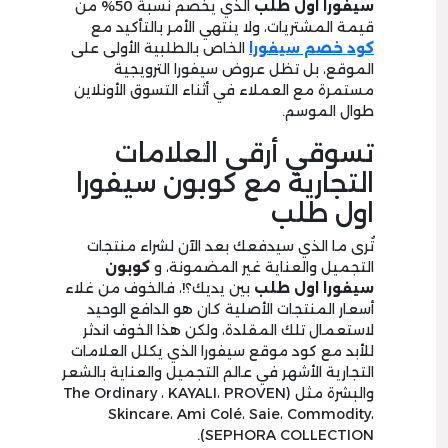
سيفورا اول طلب
الذي يخصم نسبة 50% من
قيمة المشتريات، ولا ينتهي الأمر بالتأكيد مع
كود خصم سيفورا
الخاص بالطلبية الأولى على
الموقع، بل تظل عروض سيفورا الترويجية
مستمرة مع العملاء في أثناء التسوق الأونلاين
طوال الموسم.
تسوقي أرقى العلامات
التجارية مع كوبون سيفورا
اول طلب
تُرى ما الذي سيدفعك بعد الآن لشراء منتجات
التجميل والعناية غير المضمونة، و
كوبون
سيفورا اول طلب
بين يديك؟!، فالخوف من غلاء
أسعار المنتجات الأصلية كان هو الدافع الوحيد
لاستعمال تلك المقلدة، ولكن هذا الخوف اندثر
للأبد مع كود موقع سيفورا الذي يكلل العلامات
التجارية الأشهر في عالم التجميل والعناية بالشعر
والبشرة مثل (The Ordinary ، KAYALI، PROVEN
Skincare، Ami Colé، Saie، Commodity،
SEPHORA COLLECTION).