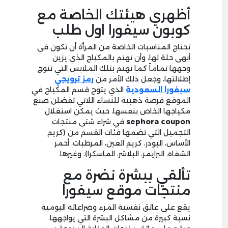
أظهري هيئتك الخاصة مع
كوبون سيفورا اول طلب
تحتاج المناسبات الخاصة من المرأة أن تكون في
أبهى حلة لها، وأن تهتم بالمكياج الذي يزين
وجهها تماماً كما تهتم بتلك الملابس التي تتوج
إطلالتها، وجعل ذلك الأمر من
رمز ترويجي
سيفورا السعودية
الذي يتوج قسم المكياج في
الموقع فرصة ذهبية للنساء اللاتي تفضلن صنع
مكياجها الخاص بنفسها، حيث يمكن استغلال
sephora coupon
في شراء شتى منتجات
التجميل التي تضمها فئات القسم من (كريم
الأساس، البودر، كريم العين، المرطبات، أحمر
الشفاه، البرايمر، البلاشر، الماسكرا)، وغيرها.
تألقي ببشرة نضرة مع
منتجات موقع سيفورا
يقع على عاتق نفسية المرء وصراعاته اليومية
نسبة كبيرة من مشاكل البشرة التي يواجهها،