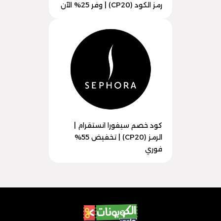
رمز الكود (CP20) | وفر 25% الآن
كود خصم سيفورا انستقرام |
الرمز (CP20) | تخفيض 55%
فوري