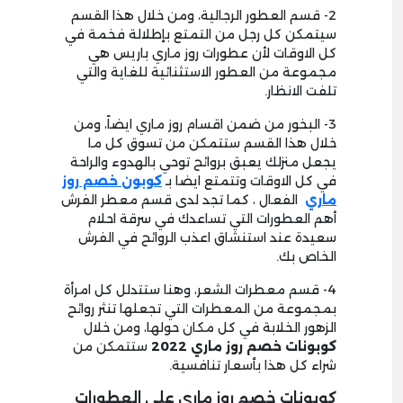
2- قسم العطور الرجالية، ومن خلال هذا القسم
سيتمكن كل رجل من التمتع بإطلالة فخمة في
كل الاوقات لأن عطورات روز ماري باريس هي
مجموعة من العطور الاستثنائية للغاية والتي
تلفت الانظار.
3- البخور من ضمن اقسام روز ماري ايضاً، ومن
خلال هذا القسم ستتمكن من تسوق كل ما
يجعل منزلك يعبق بروائح توحي بالهدوء والراحة
في كل الاوقات وتتمتع ايضا بـ
كوبون خصم روز
ماري
الفعال ، كما تجد لدى قسم معطر الفرش
أهم العطورات التي تساعدك في سرقة احلام
سعيدة عند استنشاق اعذب الروائح في الفرش
الخاص بك.
4- قسم معطرات الشعر، وهنا ستتدلل كل امرأة
بمجموعة من المعطرات التي تجعلها تنثر روائح
الزهور الخلابة في كل مكان حولها، ومن خلال
كوبونات خصم روز ماري
2022
ستتمكن من
شراء كل هذا بأسعار تنافسية.
كوبونات خصم روز ماري على العطورات