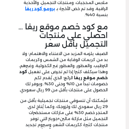
ملابس المحجبات، ومنتجات التجميل، والأحذية
الراقية، وقد تم خص الأخيرة بـ
برومو كود ريفا
بنسبة 40%.
مع كود خصم موقع ريفا …
احصلي على منتجات
التجميل بأقل سعر
الصيف يلزمه المزيد من الاعتناء والاهتمام؛ ولا
بد من كريمات الوقاية من الشمس وكريمات
الترطيب، والعطور، والعطور غير الكحولية، وغيرهم،
وهذا سيكلف كثيرا إذا لم تحرص على تفعيل
كود
خصم موقع ريفا
الرائع؛ الذي يُقدم لكم
خصومات تبدأ من
10
% وحتى
30
%، ويوفر لك
الحصول على منتجات بأقل من
99
ريال سعودي.
فيُمكنك أن تتسوقي منتجات تجميلية بأقل من
29
ريال سعودي لك ولزوجك، وكما يُتاح لدى
المتجر خصم
30
% على ماركات مستحضرات
التجميل مثل ماركة مالين+جويتز التي توفر
منتجات كثيرة ككريمات الشعر، وسيروم تجديد