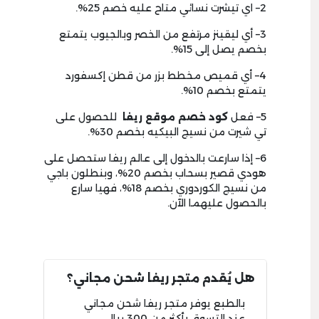
2
– اي تيشرت نسائي متاح عليه خصم 25%
.
3
– أي ليقينز مرتفع من الخصر وبالجيوب يتمتع
بخصم يصل إلى
15%.
4
– أي قميص مخطط بزر من قطن إكسفورد
يتمتع بخصم
10%.
5
– فعل
كود خصم موقع ريفا
للحصول على
تي شيرت من نسيج البيكيه بخصم
30%.
6
– إذا سارعت بالدخول إلى عالم ريفا ستحصل على
هودي قصير بسحاب بخصم
20
%، وبنطلون باجي
من نسيج الكوردوري بخصم 18
%، فهيا سارع
بالحصول عليهما الآن.
هل يُقدم متجر ريفا شحن مجاني؟
بالطبع يوفر متجر ريفا شحن مجاني
عند التسوق بأكثر من 300 ريال