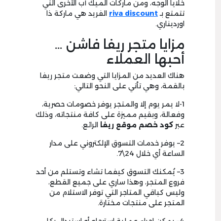
خلايا الوجه، ومن ماركات الميك آب الأخرى التي
تتمتع بـ
riva discount
الفريد هي ماركة ذا
اورديناري.
مزايا متجر ريفا فاشن …
أحبها العملاء
هناك العديد من المزايا التي وضعت متجر ريفا
بالقمة، وهي تأتي على النحو التالي:
1
-لا يمر يوم إلا والمتجر يوفر خصومات حصرية،
وفعالة، وبقيم مميزة على كافة منتجاته، وذلك
عبر
كود خصم موقع ريفا
الرائع.
2
– يوفر خدمات التسوق الإلكتروني على مدار
الساعة أي خلال
24\7.
3
– يُمكنك التسوق كيفما تشاء وتستلم من أحد
فروع المتجر، وهذا ساري على جميع القطع،
وليس كباقي المتاجر التي توفر الاستلام من
المتجر على منتجات مختارة.