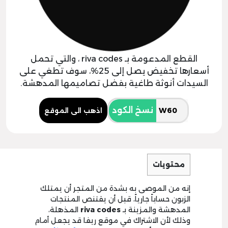
القطع المدعومة بـ riva codes ، والتي تحمل
أسعارها تخفيض يصل إلى 25%، سوف تطغي على
السيدات أنوثة طاغية بفضل تصاميمها المدهشة.
نسخ الكود
اذهب الى الموقع
محتويات
إنه من الموصى به بشدة من المتجر أن يمتلك
الزبون حساباً جارياً، قبل أن يقتنص المنتجات
المدهشة والمزينة بـ
riva codes
المذهلة،
وذلك لأن الاشتراك في موقع ريفا قد يجعل أمام