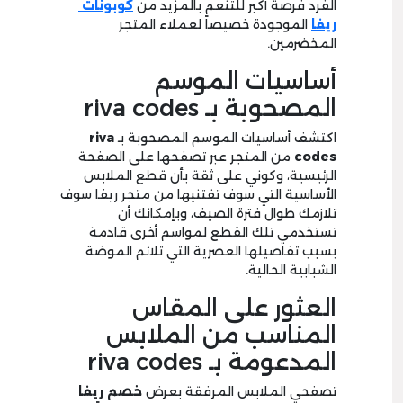
الفرد فرصة أكبر للتنعم بالمزيد من
كوبونات
ريفا
الموجودة خصيصاً لعملاء المتجر
المخضرمين.
أساسيات الموسم
المصحوبة بـ riva codes
اكتشف أساسيات الموسم المصحوبة بـ
riva
codes
من المتجر عبر تصفحها على الصفحة
الرئيسية، وكوني على ثقة بأن قطع الملابس
الأساسية التي سوف تقتنيها من متجر ريفا سوف
تلازمك طوال فترة الصيف، وبإمكانكِ أن
تستخدمي تلك القطع لمواسم أخرى قادمة
بسبب تفاصيلها العصرية التي تلائم الموضة
الشبابية الحالية.
العثور على المقاس
المناسب من الملابس
المدعومة بـ riva codes
تصفحي الملابس المرفقة بعرض
خصم ريفا