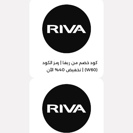
كود خصم من ريفا | رمز الكود
(W60) | تخفيض 40% الآن