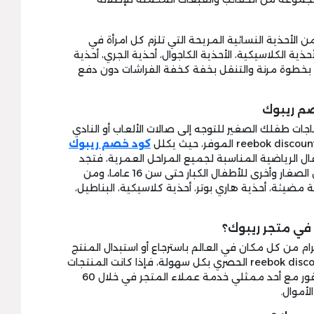
 الأحذية النسائية المريحة التي تلزم كل امرأة في
ية الكلاسيكية، الأحذية الكاجوال، أحذية الجري، أحذية
 بخطوة مرنة والتنقل بخفة كخفة الفراشات دون دفع
صم ريبوك
جات طفلك الصغير للتوجه إلى صالات الألعاب أو النادي
كود خصم ريبوك
ل الرياضية المناسبة لجميع المراحل العمرية، فتجد
داخل المتجر منتجات للرضع وغيرها للأطفال الصغار وأخرى للأطفال الكبار حتى سن 16 عاما، ومن
ية مضيئة، أحذية هاري بوتر، أحذية كلاسيكية، البناطيل،
 في متجر ريبوك؟
 من كل مكان في العالم باسترجاع أو استبدال المنتج
غير المرغوب به المفعل عليه reebok discount coupon الحصري بكل سهولة، فإذا كانت المنتجات
غير مرضية للعميل يمكنه التواصل على الفور مع أحد ممثلي خدمة عملاء المتجر في خلال 60
لأموال.