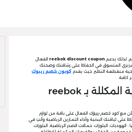
م، لذلك يدعم
reebok discount coupon
الفعال
 عزيزي المتسوق في الحفاظ على رشاقتك وصحتك
حية منقطعة النظير، حيث يقدم
كوبون خصم ريبوك
 كافة.
المستلزمات النسائية المكللة بـ reebok
آن مع
كود خصم ريبوك
الفعال على باقة من لوازم
 على لياقتك البدنية وأداء التمارين الرياضية وأنتِ في
لهوديات، البلوزات، حمالات الصدر الرياضية، البلوزات،
 مجموعة من الحقائب والقبعات المكملة للإطلالة