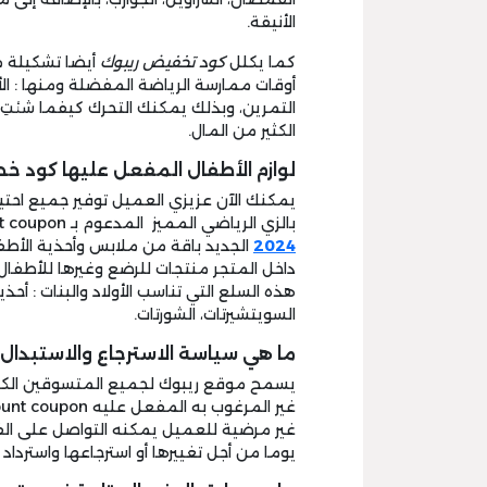
الأنيقة.
كما يكلل
كود تخفيض ريبوك
أيضا تشكيلة من
أوقات ممارسة الرياضة المفضلة ومنها : الأحذ
التمرين، وبذلك يمكنك التحرك كيفما شئتِ
الكثير من المال.
لوازم الأطفال المفعل عليها كود خ
يمكنك الآن عزيزي العميل توفير جميع احتيا
بالزي الرياضي المميز المدعوم بـ reebok discount coupon الموفر، حيث يكلل
2024
الجديد باقة من ملابس وأحذية الأطفا
هذه السلع التي تناسب الأولاد والبنات : أحذ
السويتشيرتات، الشورتات.
ما هي سياسة الاسترجاع والاستبدال
يسمح موقع ريبوك لجميع المتسوقين الكرام
يوما من أجل تغييرها أو استرجاعها واسترداد ا