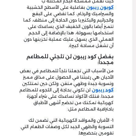
حيث تعمل ممسحة البخار المكللة ب
كوبون
ريبون
بفاعلية على الأسطح الخشبية
والسيراميك والرخام، كما تقضي على البقع
والجراثيم والبكتيريا دون الحاجة إلى منظف، كما
تتميز أيضا بالوزن الخفيف الذي يساعدك على
استخدامها بسهولة، هذا بالإضافة إلى الحجم
العملي الذي يسهل عليك عملية تخزينها دون
أن تشغل مساحة كبيرة.
بفضل كود ريبون لن تلجئي للمطاعم
مجددا:
من الأسباب التي تجعلنا نلجأ للمطاعم في بعض
الأحيان هي رغبتنا في الحصول على مذاق مميز
وتسوية جيدة وطهي متقن، ولكن حين تمتلكين
كود ريبون
لن تكوني بحاجة إلى اللجوء للمطاعم
مجددا، فتلك الأكواد تساعدك على شراء أجهزة
كهربائية تمكنك من تحضير أشهى الأطباق
باحترافية المطاعم مثل:
1- الأفران والمواقد الكهربائية التي تضمن لك
التسوية والطهي الجيد لكل وصفات الطعام التي
تقومين بتحضيرها.