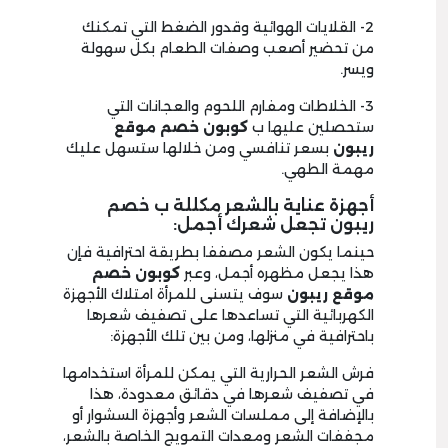
2- القلايات الهوائية وقدور الضغط التي تمكنك
من تحضير أصعب وصفات الطعام بكل سهولة
ويسر.
3- الخلاطات ومفارم اللحوم والعجانات التي
ستحصلين عليها ب
كوبون
خصم موقع
ريبون
بسعر تنافسي ومن خلالها ستسهل عليك
مهمة الطهي.
أجهزة عناية بالشعر مكللة ب خصم
ريبون تجعل شعرك أجمل:
حينما يكون الشعر مصففا بطريقة احترافية فإن
هذا يجعل مظهره أجمل، وعبر
كوبون خصم
موقع ريبون
سوف يتسنى للمرأة امتلاك الأجهزة
الكهربائية التي تساعدها على تصفيف شعرها
باحترافية في منزلها، ومن بين تلك الأجهزة:
فرش الشعر الحرارية التي يمكن للمرأة استخدامها
في تصفيف شعرها في دقائق معدودة، هذا
بالإضافة إلى مملسات الشعر وأجهزة السشوار أو
مجففات الشعر ومعدات التمويج الخاصة بالشعر،