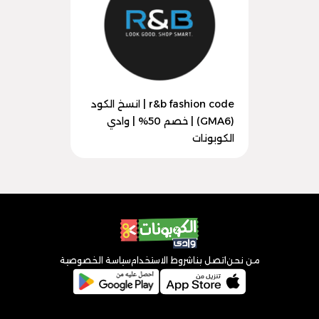
r&b fashion code | انسخ الكود
(GMA6) | خصم 50% | وادي
الكوبونات
من نحن
اتصل بنا
شروط الاستخدام
سياسة الخصوصية