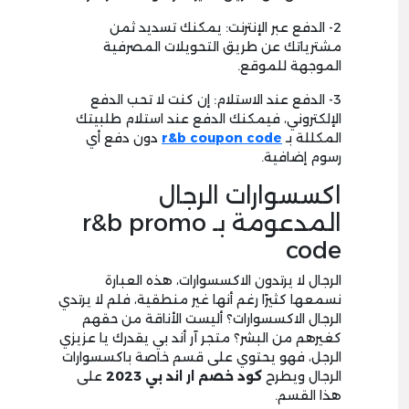
2- الدفع عبر الإنترنت: يمكنك تسديد ثمن
مشترياتك عن طريق التحويلات المصرفية
الموجهة للموقع.
3- الدفع عند الاستلام: إن كنت لا تحب الدفع
الإلكتروني، فيمكنك الدفع عند استلام طلبيتك
المكللة بـ
r&b coupon code
دون دفع أي
رسوم إضافية.
اكسسوارات الرجال
المدعومة بـ r&b promo
code
الرجال لا يرتدون الاكسسوارات، هذه العبارة
نسمعها كثيرًا رغم أنها غير منطقية، فلم لا يرتدي
الرجال الاكسسوارات؟ أليست الأناقة من حقهم
كغيرهم من البشر؟ متجر آر أند بي يقدرك يا عزيزي
الرجل، فهو يحتوي على قسم خاصة باكسسوارات
الرجال ويطرح
كود خصم ار اند بي 2023
على
هذا القسم.