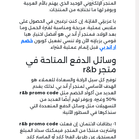
المتجر الإلكتروني الوحيد الذي يهتم بالأم العربية
ويوفر لها ما تحتاجه من المنتجات.
يا عزيزتي القارئة، إن كنتِ ترغبين في الحصول على
ملابس عملية، مريحة ومناسبة لفترة الحمل وما
بعد الولاد، فمتجر آر أند بي هو أفضل اختيار، هيا
قومي بزيارته الآن ولا تنسي تفعيل كوبون
خصم
ار اند بي
قبل إتمام عملية الشراء.
وسائل الدفع المتاحة في
متجر r&b
توفير كل سبل الراحة والسعادة للعملاء هو
الهدف الأساسي لمتجر آر أند بي، لذلك يقدم
العديد من أكواد الخصم مثل
r&b promo code
50% وغيره، ويوفر لهم أيضًا العديد من
التسهيلات مثل وسائل الدفع المتعددة التي
سنذكرها في السطور الآتية:
1- بطاقات الائتمان: إن فعلت
r&b promo code
واشتريت منتجًا من المتجر، فيمكنك سداد المبلغ
المستحق عن طريق الفيزا كارد أو الماستر كارد.