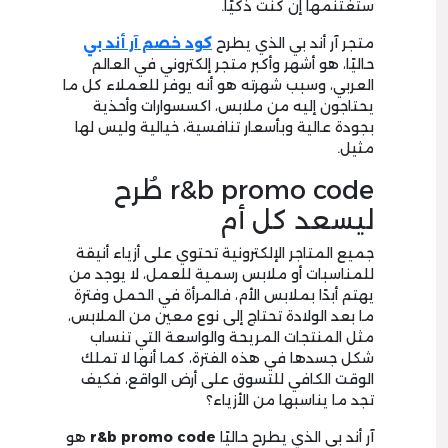
ستغتنمها إن كنت ذكيًا.
متجر آر أند بي الذي يطرح
كود خصم آر أند بي
حاليًا، هو أشهر وأكبر متجر إلكتروني في العالم
العربي، وسبب شهرته هو أنه يوفر للعملاء كل ما
يحتاجون إليه من ملابس، اكسسوارات وأحذية
بجودة عالية وبأسعار تنافسية، خيالية وليس لها
مثيل.
r&b promo code طُرح
ليسعد كل أم
جميع المتاجر الإلكترونية تحتوي على أزياء أنيقة
للمناسبات أو ملابس رسمية للعمل، لا يوجد من
يهتم أبدًا بملابس الأم، فالمرأة في الحمل وفترة
ما بعد الولادة تحتاج إلى نوع معين من الملابس،
مثل المنتجات المريحة والواسعة التي تنساب
شكل جسدها في هذه الفترة، كما أنها لا تملك
الوقت الكافي للتسوق على أرض الواقع، فكيف
تجد ما يناسبها من الأزياء؟
آر أند بي الذي يطرح حاليًا
r&b promo code
هو