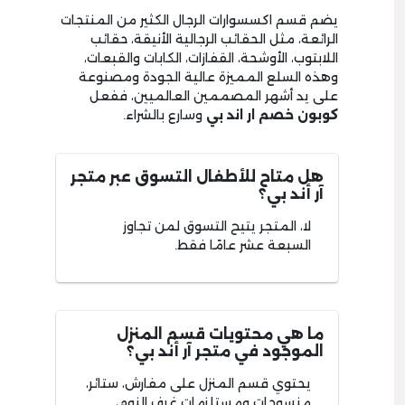
يضم قسم اكسسوارات الرجال الكثير من المنتجات
الرائعة، مثل الحقائب الرجالية الأنيقة، حقائب
اللابتوب، الأوشحة، القفازات، الكابات والقبعات،
وهذه السلع المميزة عالية الجودة ومصنوعة
على يد أشهر المصممين العالميين، ففعل
كوبون خصم ار اند بي
وسارع بالشراء.
هل متاح للأطفال التسوق عبر متجر
آر أند بي؟
لا، المتجر يتيح التسوق لمن تجاوز
السبعة عشر عامًا فقط.
ما هي محتويات قسم المنزل
الموجود في متجر آر أند بي؟
يحتوي قسم المنزل على مفارش، ستائر،
منسوجات ومستلزمات غرف النوم،