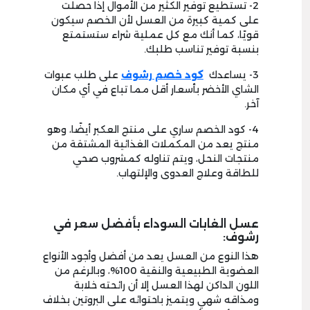
2- تستطيع توفير الكثير من الأموال إذا حصلت
على كمية كبيرة من العسل لأن الخصم سيكون
قويًا، كما أنك مع كل عملية شراء ستستمتع
بنسبة توفير تناسب طلبك.
3- يساعدك
كود خصم رشوف
على طلب عبوات
الشاي الأخضر بأسعار أقل مما تباع في أي مكان
آخر.
4- كود الخصم ساري على منتج العكبر أيضًا، وهو
منتج يعد من المكملات الغذائية المشتقة من
منتجات النحل، ويتم تناوله كمشروب صحي
للطاقة وعلاج العدوى والإلتهاب.
عسل الغابات السوداء بأفضل سعر في
رشوف:
هذا النوع من العسل يعد من أفضل وأجود الأنواع
العضوية الطبيعية والنقية 100%، وبالرغم من
اللون الداكن لهذا العسل إلا أن رائحته خلابة
ومذاقه شهي ويتميز باحتوائه على البروتين بخلاف