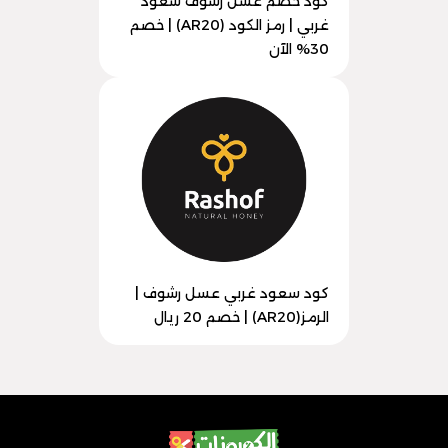
كود خصم عسل رشوف سعود
غربي | رمز الكود (AR20) | خصم
30% الآن
كود سعود غربي عسل رشوف |
الرمز(AR20) | خصم 20 ريال