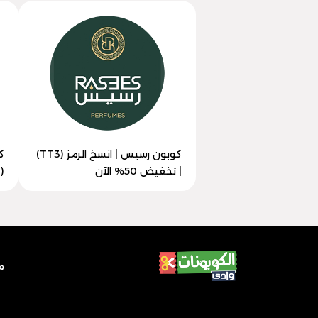
كوبون رسيس | انسخ الرمز (TT3)
ك
| تخفيض 50% الآن
(TT3) | وفر 45% الآن
م