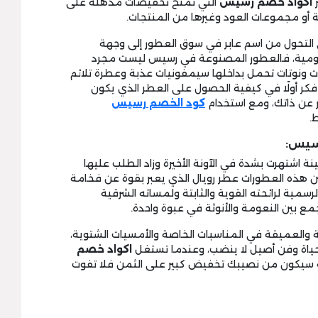
ر
اكواد خصم رسيس
التي تمنح تخفيضات مذهلة على
ة أو مجموعات العود وغيرها من المنتجات.
التحول من اسم عابر في سوق العطور إلى وجهة
اليومية، فالعطور المصنوعة في رسيس ليست مجرد
بات ونوتات تحمل بداخلها سيمفونيات عذبة وعطرة تلائم
فكر أولًا في كيفية الحصول على العطر الذي يكون
ر عن ذاتك، ومع استخدام
كود الخصم رسيس
.
سيس:
ة اشتهرت بشدة في الآونة الأخيرة وزاد الطلب عليها
ين هذه العطورات عطر رويال الذي يعبر بقوة عن فخامة
لرسمية لرائحته القوية والثابتة ولمساته الشرقية
ع بين النعومة والأنوثة في عبوة واحدة.
لة والعميقة في المناسبات الخاصة والأمسيات الشتوية،
 حياة وفن أصيل لا ينضب، وعندما تستغل
اكواد خصم
جة سيكون من نصيبك تخفيض كبير على الثمن فلا تفوت