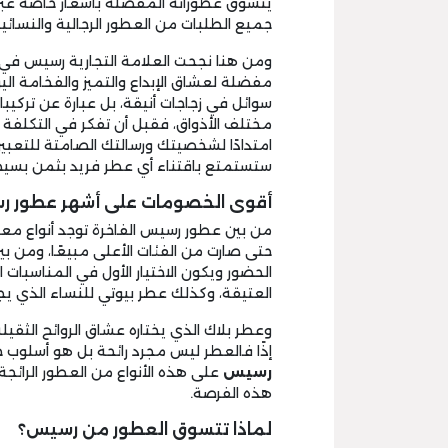
يتسوق عطوراته المفضلة بأسعار خاصة عب
جميع الطلبات من العطور الرجالية والنسائي
ومن هنا نجحت العلامة التجارية رسيس في 
مفضلة لعشاق الإبداع والتميز والفخامة 
سوائل في زجاجات أنيقة، بل عبارة عن تركي
مختلف الأذواق، فقبل أن تفكر في التكلفة 
امتدادًا لشخصيتك ورسالتك الصامتة للتعبي
ستستمتع باقتناء أي عطر فريد بثمن بسيط
أقوى الخصومات على أشهر عطور ر
من بين عطور رسيس الفاخرة توجد أنواع معين
حتى صارت من الفئات الأعلى مبيعًا، ومن ب
الحضور ويكون الاختيار الأول في المناسبات ا
العتيقة، وكذلك عطر بيوتي للنساء الذي يجم
وعطر بلاك الذي يختاره عشاق الروائح الثقي
إذًا فالعطر ليس مجرد رائحة بل هو أسلوب
رسيس
على هذه الأنواع من العطور الرائ
هذه الفرصة.
لماذا تتسوق العطور من رسيس؟