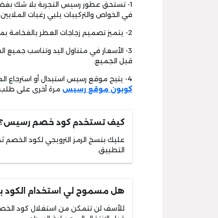
1- تستحق عطور رسيس التجربة بلا شك بفضل ر
في الخواص والتركيبات يلبي رغبات الملايين 
2- يتميز تصميم زجاجات العطر بالفخامة بما يعكس قيمة الرائحة ورقيها.
3- الأسعار في متناول اليد وتناسب جميع الفئات لأن
قبل الجميع.
4- يتيح موقع رسيس استبدال أو استرجاع المنتجات إذا كان بها عيب، ومن ثم تستطيع استغلال
كوبون موقع رسيس
مرة أخرى على طلب 
كيف تستخدم كود خصم رسيس؟
عليك بنسخ الرمز الترويجي لكود الخصم ث
التطبيق.
هل مسموح لي استخدام الكود بع
للأسف لن تتمكن من استغلال كود الخصم