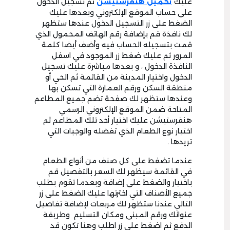
عليك
تحميل هنقرستيشن
ثم تسجيل الدخول
على حساب الموقع الإلكتروني وبعدها عليك
الضغط على زر التسجيل الدخول عندها ستظهر
لك نافذة قم بإضافة رقم الهاتف المحمول الذي
قمت بتسجيله الحساب فيه وأضف أيضا كلمة
المرور ثم عليك ضغط زر الموجود في اسفل
النافذة الدخول ، و بعدها مباشرة عليك تسجيل
الدخول واختيار المدينة من القائمة ثم الحي أو
منطقة السكن ورقم العمارة التي تسكن بها
وعندها ستظهر لك صفحة تضم جميع المطاعم
المتاحة ضمن الموقع الإلكتروني الرسمي
هنقرستيشن عليك اختيار أحد تلك المطاعم ثم
اختيار نوع الطعام الذي تفضله والوجبات التي
تريدها .
عندما تضغط على كل صنف من أنواع الطعام
في القائمة سيظهر لك السعر بالتفصيل قم
باختيار والضغط على إضافة وبعدما تقوم بطلب
جميع الأصناف التي اخترتها عليك الضغط على زر
التالي عندنا ستظهر لك مربعات لإضافة تفاصيل
عنوانك ورقم المبنى ومكان التسليم وطريقة
الدفع ثم اضغط على زر اطلب وهنا تكون قد