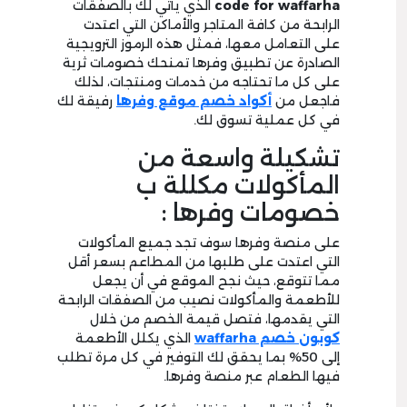
code for waffarha
الذي يأتي لك بالصفقات
الرابحة من كافة المتاجر والأماكن التي اعتدت
على التعامل معها، فمثل هذه الرموز الترويجية
الصادرة عن تطبيق وفرها تمنحك خصومات ثرية
على كل ما تحتاجه من خدمات ومنتجات، لذلك
فاجعل من
أكواد خصم موقع وفرها
رفيقة لك
في كل عملية تسوق لك.
تشكيلة واسعة من
المأكولات مكللة ب
خصومات وفرها :
على منصة وفرها سوف تجد جميع المأكولات
التي اعتدت على طلبها من المطاعم بسعر أقل
مما تتوقع، حيث نجح الموقع في أن يجعل
للأطعمة والمأكولات نصيب من الصفقات الرابحة
التي يقدمها، فتصل قيمة الخصم من خلال
كوبون خصم waffarha
الذي يكلل الأطعمة
إلى 50% بما يحقق لك التوفير في كل مرة تطلب
فيها الطعام عبر منصة وفرها.