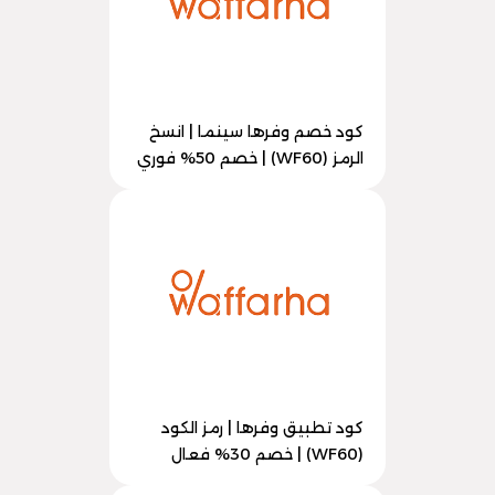
كود خصم وفرها سينما | انسخ
الرمز (WF60) | خصم 50% فوري
كود تطبيق وفرها | رمز الكود
(WF60) | خصم 30% فعال