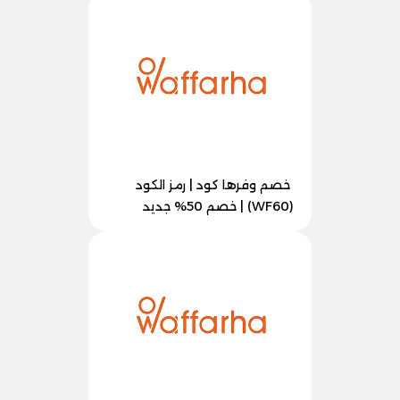
خصم وفرها كود | رمز الكود
(WF60) | خصم 50% جديد