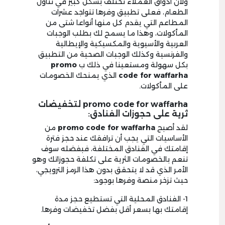
ولأن أذواق العملاء تختلف بشكل كبير في تناول
الطعام، فعلى تطبيق وفرها تتواجد عشرات
المطاعم التي يقدم كل منها أنواعا شتى من
المأكولات، وهذا ما يسمح لك بطلب الوجبات
العربية والأسيوية والمكسيكية والإيطالية
والفرنسية وكذلك الوجبات الصحية من التطبيق
بكل سهولة ومستعينا في ذلك ب
promo
code for waffarha
الذي يمنحك الخصومات
على المأكولات.
promo code for waffarha لتخفيضات
ثرية على حجوزات الفنادق:
لقد أصبح
promo code for waffarha
من
الأساسيات التي يجب أن ترافقك عند حجز فترة
إقامتك في الفنادق المختلفة، فبفضله سوف
تنعم بالخصومات الثرية على تكلفة حجوزاتك وهو
الأمر الذي قد لا يتحقق بدون هذا الرمز الترويجي،
حيث تزخر منصة وفرها بوجود:
1- الفنادق المحلية التي تستطيع حجز مدة
إقامتك بها بسعر أقل بفضل تخفيضات وفرها.