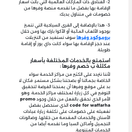
2- الفنادق ذات الماركات العالمية التي باتت أسعار
الإقامة بها بفضل ما تقدمه منصة وفرها من
خصومات في متناول يديك.
3- هذا بالإضافة إلى القرى السياحية التي تتميز
بوجود الألعاب المائية أو الأكوا بارك بها ومن خلال
بروموكود وفرها
سوف تستفيد من التنزيلات
عند حجز الإقامة بها سواء كانت داي يوز أو إقامة
طويلة.
استمتع بالخدمات المختلفة بأسعار
مكللة ب خصم وفرها :
لأننا نتردد على الكثير من مراكز الخدمة سواء
الخاصة بجمالنا أو بصحتنا بشكل مستمر، فكان لا
بد على موقع وفرها أن يمنحنا الفرصة لتحقيق
التوفير في كل زيارة لمختلف مراكز الخدمة، وهو
الأمر الذي تحقق بالفعل من خلال وجود
promo
code for waffarha
الذي سنحصل بفضل
تفعيله على خصومات على تكلفة زيارة عيادات
الأسنان والخدمات المقدمة من خلالها، وصالونات
التجميل وأماكن السبا وما تقدمه أيضا من
الخدمات المتنوعة.