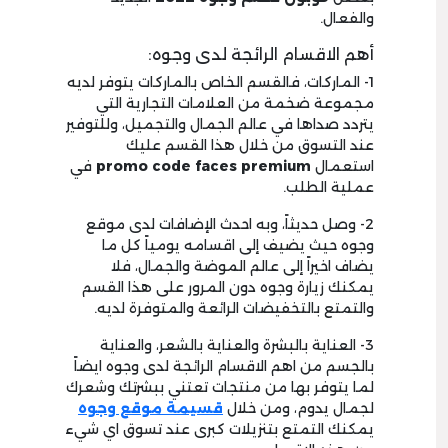
والفعال.
أهم الاقسام الرائجة لدى وجوه:
1- الماركات، فالقسم الخاص بالماركات يتوفر لديه
مجموعة ضخمة من العلامات التجارية التي
يتردد صداها في عالم الجمال والتجميل، وللتوفير
عند التسوق من خلال هذا القسم عليك
استعمال
promo code faces premium
في
عملية الطلب.
2- وصل حديثاً، وبه احدث الإضافات لدى موقع
وجوه حيث يضيف إلى اقسامه يومياً كل ما
يضاف اخيراً إلى عالم الموضة والجمال، فلا
يمكنك زيارة وجوه دون المرور على هذا القسم
والتمتع بالتخفيضات الرائعة والمتوفرة لديه.
3- العناية بالبشرة والعناية بالشعر، والعناية
بالجسم من اهم الاقسام الرائجة لدى وجوه ايضاً
لما يتوفر بها من منتجات تعتني ببشرتك وشعرك
لجمال يدوم، ومن خلال
قسيمة موقع وجوه
يمكنك التمتع بتنزيلات كبرى عند تسوق اي شيء