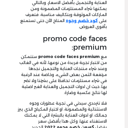
العناية والتجميل بأفضل الاسعار، وبالتالي
يمكنها شراء المستلزمات المضمونة ومن
الماركات الموثوقة وبتكاليف مناسبة، فتعرف
على
كود خصم وجوه
المتاح الآن حتى تستمتع
بأقوى العروض.
promo code faces
premium:
مع
promo code faces premium
ستتمكن
من اختبار تجربة فريدة من نوعها، لأنه في الغالب
وعند شراء منتجات العناية والتجميل نجدها
مرتفعة الثمن بعض الشيء، وخاصة عند الرغبة
في شراء مستلزمات تحافظ على بشرتنا ولا تضر
بها، حيث ان ادوات التجميل والعناية الغير اصلية
لها نتائج عكسية وضارة.
فلا تترددي سيدتي في تجربة عطورات وجوه
الاستثنائية والمضمونة، او اختيار المكياج الذي يبرز
جمالك، او ادوات العناية بالبشرة التي لا يمكنك
الاستغناء عنها، وكل هذا بأفضل سعر
بفضل
كوبون خصم وجوه
2022
الجديد