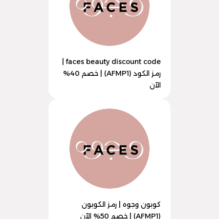
faces beauty discount code |
رمز الكود (AFMP1) | خصم 40%
الآن
كوبون وجوه | رمز الكوبون
(AFMP1) | خصم 50% الآن