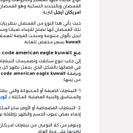
القمصان وبالتحديد النسائية وهو القمصان
امريكان ايجل
الثرية.
حيث يأتي هذا النوع من القمصان بتطريزات 
تلك القمصان أنها تصلح للارتداء صباحا ومس
ايجل بألوان متنوعة ومنحت الفرصة للعملا
kuwait
بسعر مخفض للغاية.
مع promo code american eagle kuwait ستقتن تيشرتات بقصات مختلفة:
إلى جانب تنوع ستايلات وتصميمات التيشرتا
في قصاتها بالشكل الذي يجعل تظهر كل يو
وبرفقة
code american eagle kuwait
من بينها:
والمتناسق والبنية العضلية؛ المكللة بـ
كوبو
2- التيشرتات الفضفاضة أو الأوفر سايز المكللة ب
إخفاء بعض عيوب الجسم والظهر بإطلالة ت
ويتوفر من كلا النوعين من تيشرتات امريك
لترتديها على مدار العام.