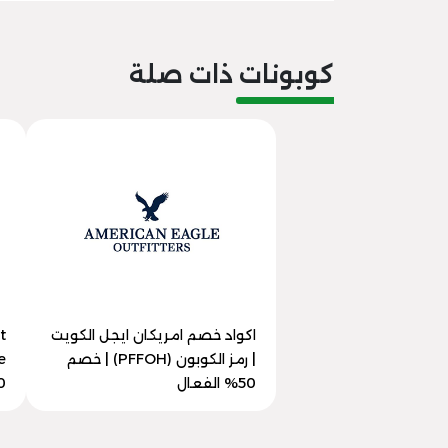
كوبونات ذات صلة
اكواد خصم امريكان ايجل الكويت
t
| رمز الكوبون (PFFOH) | خصم
50% الفعال
40%