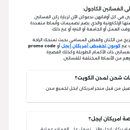
 الفساتين الكاجول:
تين في كل أوقاتهن ندعوكن الآن لزيارة ركن الفساتين
تها الإلكترونية والذي يضم تصميمات وأنماط متعددة
ت العمل أو الجامعة أو التنزه أو غير ذلك.
يج من الكتان والقطن المسامي بحيث تمنحك الراحة
 عبر
كوبون تخفيض أمريكان إيجل
أو
promo code
فساتين ذات الأكمام الطويلة وكذلك القصيرة
هم من الأنماط المختلفة للفساتين.
مات شحن لمدن الكويت؟
وصيل من قبل متجر امريكان ايجل لجميع مدن
ة امريكان ايجل؟
 امريكان ايجل والتي تسهل على العملاء عملية