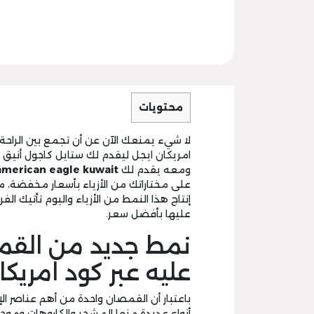
محتويات
لا شيء يمنعك الآن عن أن تجمع بين الراحة
امريكان ايجل ليقدم لك ستايل كاجول أنيق 
ومعه يقدم لك
merican eagle kuwait
على مختاراتك من الأزياء بأسعار مخفضة، م
إنتاج هذا النمط من الأزياء واليوم تأتيك 
عليها بأفضل سعر.
نمط جديد من القم
عليه عبر كود امريكا
باعتبار أن القمصان واحدة من أهم عناصر ال
أنواع عديدة منها المشجر والكاروهات وموحد