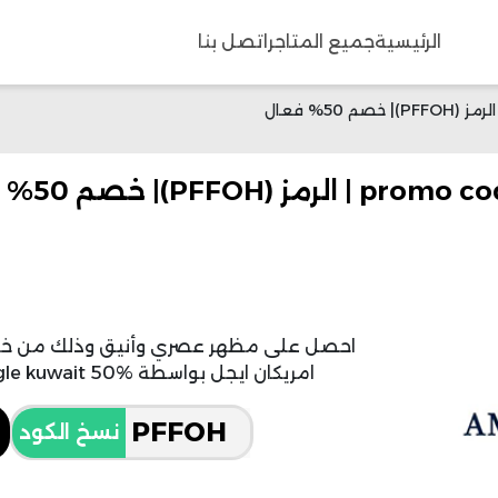
الرئيسية
جميع المتاجر
اتصل بنا
PF)| خصم 50% فعال
احصل على مظهر عصري وأنيق وذلك من خلا
امريكان ايجل بواسطة promo code american eagle kuwait 50% الفعال.
نسخ الكود