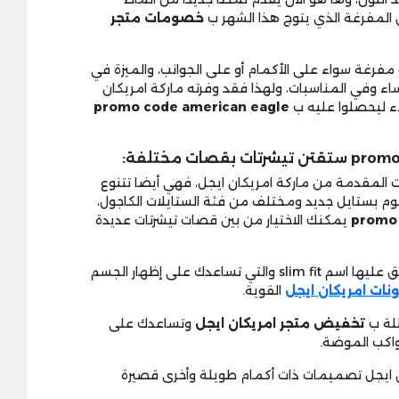
 المفرغة الذي يتوج هذا الشهر ب
خصومات متجر
مفرغة سواء على الأكمام أو على الجوانب، والميزة في
اء وفي المناسبات، ولهذا فقد وفرته ماركة امريكان
ء ليحصلوا عليه ب
promo code american eagle
ت المقدمة من ماركة امريكان ايجل، فهي أيضا تتنوع
م بستايل جديد ومختلف من فئة الستايلات الكاجول،
promo 
يمكنك الاختيار من بين قصات تيشرتات عديدة
1- التيشرتات الضيقة أو المحبوكة والتي يطلق عليها اسم slim fit والتي تساعدك على إظهار الجسم
نات امريكان ايجل
القوية.
تخفيض متجر امريكان ايجل
وتساعدك على
واكب الموضة.
ان ايجل تصميمات ذات أكمام طويلة وأخرى قصيرة