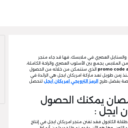
 والستايل العصري في ملابسك، فها قد جاء متجر
من الملابس يجمع بين الأسلوب العصري والراحة الكاملة،
promo code a
الذي ستتمكن من خلاله من الحصول
نذ زمن طويل تعد ماركة امريكان ايجل هي الرائدة في
الفرصة بفضل طرح
الرمز الترويجي امريكان ايجل
لتحصل
صان يمكنك الحصول
ن ايجل :
إطلالة الكاجول فقد تفنن متجر امريكان ايجل في إنتاج
 اللون، وها هو الآن يقدم نمطا جديدا من أنماط