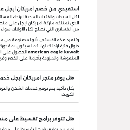
استفيدي من خصم امريكان ايجل على
لكل السيدات والفتيات المحبة لارتداء الفسا
الذي تمتلكه ماركة امريكان ايجل على منص
من الفساتين التي تصلح لكل الأوقات سواء وق
وتنفرد هذه الفساتين بأنها مصنوعة من مز
طوال فترة ارتدائك لها، كما سيكون بمقدورك
american eagle kuwait
الحصول على ال
المنفوشة والمزودة بأحزمة على الخصر وغير
هل يوفر متجر امريكان ايجل خد
بكل تأكيد يتم توفير خدمات الشحن والت
الكويت.
هل تتوفر برامج تقسيط على منص
نعم يتم توفير برامج التقسيط على موقع