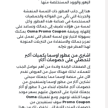
الزهور والورود المستخلصة منها.
هذا إلى جانب العطور ذات اللمسة المنعشة
والجريئة التي تأتي من الفواكه والحمضيات
المستخدمة في صناعة هذه العطور، وكل
لمسة من هؤلاء تضيف إلى جمالك وتساعد على
إظهاره، وبرفقة
Osma Promo Coupon
يمكنك
بسهولة اختيار نوع لمسة العطر التي تعمل على
تعزيز جمالك والاستفادة من التنزيلات المتوجة
لهذا العطر فور شرائه.
اشتري من عطور اوسما بكميات أكبر
لتحصلي على خصومات أكثر:
إن الصفقات الرابحة واحدة من أهم عوامل الجذب
للعملاء، لذلك فهناك سيل من العروض تقدم
الآن على منصة اوسما مما يجعلك سيدتي
تشترين أكثر من عطور اوسما وتستفيدي من
خصومات أكبر، فالشراء ابتداء من 3 عطور أو أكثر
يجعلك قادرة على الحصول عليهم بسعر موحد
مهما اختلف نوعهم، ومع تفعيلك
Osma
Promo Coupon
سوف تستفيدين من
خصومات المتجر الثرية التي تخفض لك من هذا