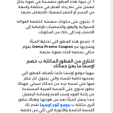
1- أن عبوة هذه العطور مصممة في صورة بخاخ
لتعمل على نشر رذاذ العطر في منطقة واسعة
من الجسم أو الشعر لتشعرك بالانتعاش سريعا.
2- تحتوي على مكونات منعشة كخلاصة الفواكه
الاستوائية والزهور والحمضيات بالإضافة إلى
الأخشاب وما إلى ذلك من المكونات.
3- تتمتع هذه العطور التي تختارها المرأة
وتشتريها عبر
Osma Promo Coupon
بقوام
مثالي يمتصه الجلد بصورة سريعة.
اختاري من العطور المكللة ب خصم
اوسما ما يعزز جمالك:
يبهرنا موقع اوسما دائما بأصناف العطور التي
يقدمها خاصة للنساء والتي يحتوي كل عطر
فيها على لمسة تزيد من جمالك سيدتي، فهناك
عطور تحتوي على اللمسة العربية المستمدة
من رائحة العود وسحر العنبر وفخامة الزعفران
مما يجعل المرأة تعبر عن هويتها، وهناك عطور
أخرى مكللة ب
برومو كود اوسما
تقدم لك
اللمسة الناعمة والأنثوية التي تأتي من خلاصة