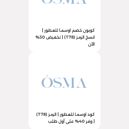
كوبون خصم اوسما للعطور |
انسخ الرمز (T78) | تخفيض 30%
الآن
كود اوسما للعطور | الرمز (T78)
| وفر 40% على أول طلب