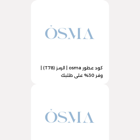
كود عطور osma | الرمز (T78) |
وفر 30% على طلبك