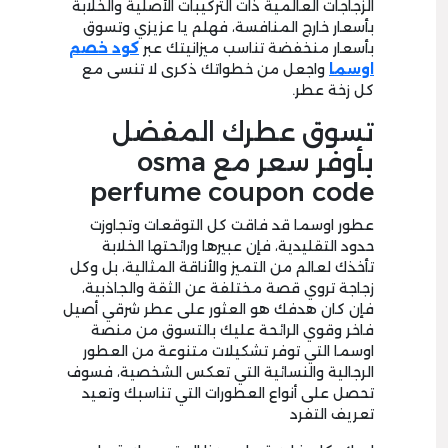
الزجاجات العالمية ذات التركيبات الأصلية والخلابة
بأسعار خارج المنافسة، فهلم يا عزيزي وتسوق
بأسعار منخفضة تناسب ميزانيتك عبر
كود خصم
اوسما
واجعل من خطواتك ذكرى لا تنسى مع
كل زخة عطر.
تسوق عطرك المفضل
بأوفر سعر مع osma
perfume coupon code
عطور اوسما قد فاقت كل التوقعات وتجاوزت
حدود التقليدية، فإن عبيرها ورائحتها الخلابة
تأخذك لعالم من التميز والأناقة المثالية، بل وكل
زجاجة تروي قصة مختلفة عن الثقة والجاذبية،
فإن كان هدفك هو العثور على عطر شرقي أصيل
فاخر وقوي الرائحة عليك بالتسوق من منصة
اوسما التي توفر تشكيلات متنوعة من العطور
الرجالية والنسائية التي تعكس الشخصية، فسوف
تحصل على أنواع العطورات التي تناسبك وتعيد
تعريف التفرد