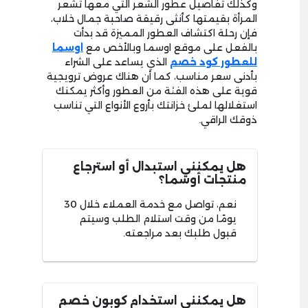
وكذلك تفاصيل عطور الشعر التي معها تشعر
المرأة بقيمتها كأنثى رقيقة صاحبة جمال خلاب،
فإن رحلة اكتشاف العطور المميزة قد بدأت
بالفعل على موقع اوسما وبالأخص مع
اوسما
للعطور كود خصم
الذي يساعد على الشراء
بأدنى سعر مناسب، كما أن هناك عروض ترويجية
قوية على هذه الفئة من العطور وأكثر يمكنك
استغلالها لملئ خزانتك بأروع الأنواع التي تناسب
ذوقك الراقي.
هل يمكنني استبدال أو استرجاع
منتجات أوسما؟
نعم، تواصل مع خدمة العملاء خلال 30
يومًا من وقت استلام الطلب وسيتم
قبول طلبك بعد مراجعته.
هل يمكنني استخدام كوبون خصم