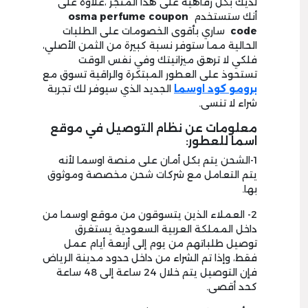
لديك بكل رفاهية على هذا المتجر ،علاوة على
أنك ستستخدم
osma perfume coupon
code
ساري بأقوى الخصومات على الطلبات
الحالية مما ستوفر نسبة كبيرة من الثمن الأصلي،
فلكي لا ترهق ميزانيتك وفي نفس الوقت
تستحوذ على العطور المبتكرة والراقية تسوق مع
برومو كود اوسما
الجديد الذي سيوفر لك تجربة
شراء لا تنسى.
معلومات عن نظام التوصيل في موقع
اسما للعطور:
1-الشحن يتم بكل أمان على منصة اوسما لأنه
يتم التعامل مع شركات شحن مخصصة وموثوق
بها.
2- العملاء الذين يتسوقون من موقع اوسما من
داخل المملكة العربية السعودية يستغرق
توصيل طلباتهم من يوم إلى أربعة أيام عمل
فقط، وإذا تم الشراء من داخل حدود مدينة الرياض
فإن التوصيل يتم خلال 24 ساعة إلى 48 ساعة
كحد أقصى.