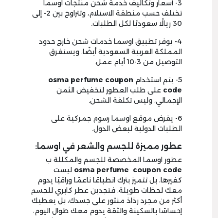
3- أسعار وتكاليف خدمة شحن منتجات اوسما
تختلف حسب منطقة الاستلام، وتتراوح بين 2- إلى
30 ريالًا سعوديًا لكل الطلبات.
4- يوفر تطبيق اوسما خدمات شحن خارج حدود
المملكة العربية السعودية أيضًا، ويستغرق
التوصيل من 3-10 أيام عمل.
5- يتم استخدام
osma perfume coupon
code
على طلب العطور لتخفيض الثمن
الإجمالي، وليس تكلفة الشحن.
6- يفرض موقع اوسما رسوم جمركية على
الطلبات الدولية لبعض الدول.
عطور مميزة للجسم والشعر في اوسما:
عطور اوسما المخصصة للجسم والمكللة ب
osma perfume coupon code
ليست
كغيرها، بل تتميز بترك انطباعًا ناعمًا وراقيًا يدوم
معك لحظات طويلة، فتجدين عطر كابري للجسم
أكثر من مجرد رذاذ منثور على جسدك، بل يعطيك
إحساسًا بالسكينة والثقة يدوم معك طوال اليوم،