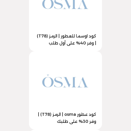
كود اوسما للعطور | الرمز (T78)
| وفر 40% على أول طلب
كود عطور osma | الرمز (T78) |
وفر 30% على طلبك