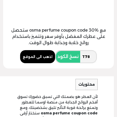
مع osma perfume coupon code 30% ستحصل
على عطرك المفضل بأوفر سعر وتتميز باستخدام
روائح خلابة وجذابة طوال الوقت.
نسخ الكود
اذهب الى الموقع
محتويات
لأن العطر هو بصمتك التي تسبق حضورك تسوق
أفخم الروائح الجذابة من منصة اوسما للعطور
وتمتع برائحة قوية التأثير تليق بشخصيتك، ومع
osma perfume coupon code
ستختار أرقى