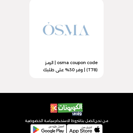
osma coupon code | الرمز
(T78) | وفر 30% على طلبك
من نحن
اتصل بنا
شروط الاستخدام
سياسة الخصوصية