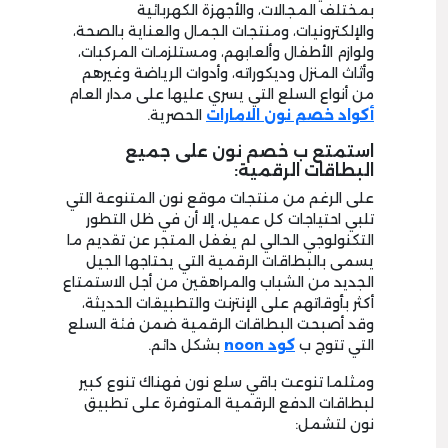
بمختلف المجالات، والأجهزة الكهربائية
والإلكترونيات، ومنتجات الجمال والعناية بالصحة،
ولوازم الأطفال وألعابهم، ومستلزمات المركبات،
وأثاث المنزل وديكوراته، وأدوات الرياضة وغيرهم
من أنواع السلع التي يسري عليها على مدار العام
أكواد خصم نون الامارات
الحصرية.
استمتع ب خصم نون على جميع
البطاقات الرقمية:
على الرغم من منتجات موقع نون المتنوعة التي
تلبي احتياجات كل عميل، إلا أن في ظل التطور
التكنولوجي الحالي لم يغفل المتجر عن تقديم ما
يسمى بالبطاقات الرقمية التي يحتاجها الجيل
الجديد من الشباب والمراهقين من أجل الاستمتاع
أكثر بأوقاتهم على الإنترنت والتطبيقات الحديثة،
وقد أصبحت البطاقات الرقمية ضمن فئة السلع
التي تتوج ب
كود noon
بشكل دائم.
ومثلما تنوعت باقي سلع نون فهناك تنوع كبير
لبطاقات الدفع الرقمية المتوفرة على تطبيق
نون لتشمل: