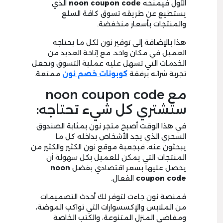
الأول فيمنحه
noon coupon code
الذي
يستطيع عن طريقه تسوق كافة السلع
والمنتجات بأسعار منخفضة.
هذا بالإضافة إلى توفير نون لكل ما يحتاجه
العميل في مكان واحد، مع إتاحة العديد من
الخدمات التي تسهل عليه عملية التسوق وتجعل
تجربة شرائه برفقة
كوبونات خصم نون
ممتعة.
مع noon coupon code
ستشتري كل شيء تحتاجه:
في هذا الوقت أصبح متجر نون بمثابة الصندوق
السحري الذي يجد الأشخاص بداخله كل ما
يبحثون عنه، فبجعبة موقع نون الكثير والكثير من
المنتجات التي يمكن للعميل بكل سهولة أن
يحصل عليها بسعر اقتصادي بفضل
noon
coupon code
الفعال.
فمنصة نون جاءت لتوفر لك أحدث التصميمات
من الملابس والإكسسوارات التي تواكب الموضة،
ومقاضي المنزل المتنوعة، والكتب الخاصة