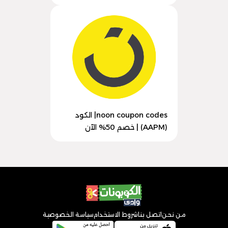
noon coupon codes| الكود
(AAPM) | خصم 50% الآن
من نحن
اتصل بنا
شروط الاستخدام
سياسة الخصوصية