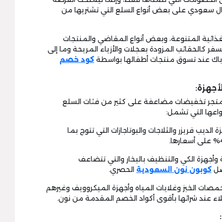
ل على خصم بقيمة تصل إلى 200 ريال سعودي على بعض أنواع السلع التي تشتريها من
ذائية المتنوعة، وبعض أنواع المقاضي والمنتجات
لسفر كالحقائب المزودة بعجلات والأزياء المريحة وما إلى
 باك عند تسوق منتجات أطفالها بواسطة
كود خصم
أجهزة:
متجر تخفيضات مضاعفة على كثير من فئات السلع
نواعها التي تشمل:
 الديب فريزر والثلاجات والبوتاجازات التي تتوج بما
ة وأجهزة الكي والتنظيف بالبخار والتي تتضاعف
كوبون نون السعودية
الحصري.
حمصات الخبز وغلايات المياه وأجهزة الميكروويف وغيرهم
 عند شرائها بأقوى أكواد الخصم المقدمة من نون.