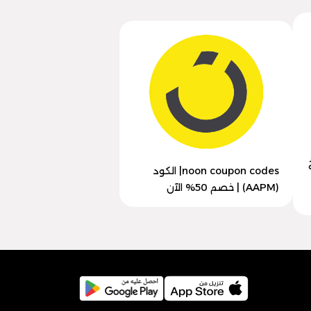
سخ
noon coupon codes| الكود
(AAPM) | خصم 50% الآن