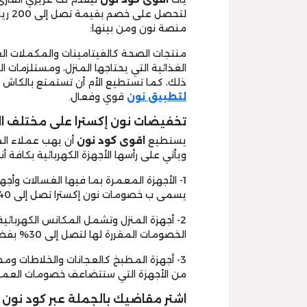
لتحص
منصة نون ومن بينها:
منتجات الصحة كالفيتامينات والمكملات الغ
الغذائية التي يحتاجها المنزل، ومستلزمات ا
ذلك، كما تستطيع الأم أن تستمتع بالكاش
لتطبيق نون
قوي وفعال.
تخفيضات نون إكسترا على مختلف ال
يستطيع
اقوى كود نون
أن يهب عملاء ال
ويأتي على رأسها الأجهزة الكهربائية بكافة أ
1- الأجهزة المعمرة بما فيها الغسالات وأجهزة
يسمى ب خصومات نون إكسترا تصل إلى 40% على أسعارها.
2- أجهزة المنزل وتشمل المكانس الكهربائي
الخصومات المقررة لها لتصل إلى 30% بفضل
3- أجهزة المطبخ كالعجانات والخلاطات وم
من الأجهزة التي ستتضاعف خصومات العملاء
اشتر مقاضيك بالجملة عبر كود نون :