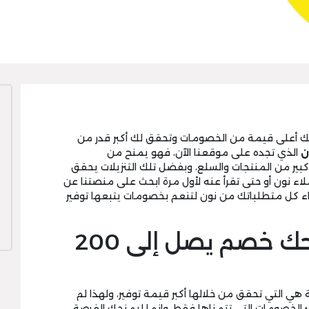
حك أعلى قيمة من الخصومات وتحقق لك أكبر قدر من
ن
الذي تجده على موقعنا الآن، فهو يمنح من
تصل إلى 50% على عدد كبير من المنتجات والسلع، وبفضل تلك التنزيلات يحقق
ء نون أو حتى تقرأ عنه لأول مرة ابحث على منصتنا عن
ء كل متطلباتك من نون لتنعم بخصومات يتبعها توفير
اقوى كود نون يمنحك خصم يصل إلى 200
ية هي التي تحقق من خلالها أكبر قيمة توفير، ولهذا لم
 الخصومات التي تتمناها فقط، وإنما ليمنحك الفرصة