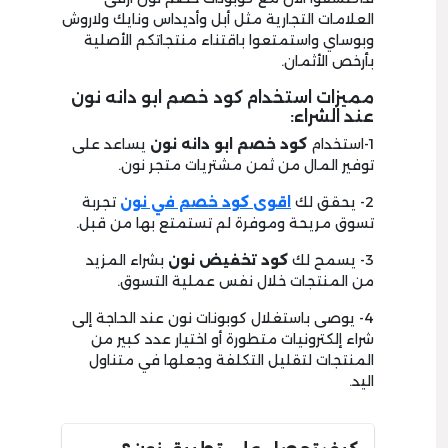
العلامات التجارية مثل أبل وأديداس ونايك ولاروش
وبوساي واستمتعوا باقتناء منتجاتكم الأصلية
بأرخص الأثمان.
مميزات استخدام كود خصم ابو دانه نون
عند الشراء:
1-استخدام
كود خصم ابو دانه نون
يساعد على
توفير المال من ثمن مشتريات متجر نون.
2- يحقق لك
اقوى كود خصم في نون
تجربة
تسوق مريحة وموفرة لم تستمتع بها من قبل.
3- يسمح لك
كود تخفيض نون
بشراء المزيد
من المنتجات خلال نفس عملية التسوق.
4- يوصى باستغلال كوبونات نون عند الحاجة إلى
شراء إلكترونيات متطورة أو اختيار عدد كبير من
المنتجات لتقليل التكلفة وجعلها في متناول
اليد.