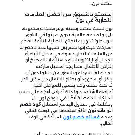
منصة نون.
استمتع بالتسوق من أفضل العلامات
التجارية في نون:
نون ليست منصة رقمية توفر منتجات محدودة،
بل إنها منصة عالمية يدوي صيتها في الشرق
الأوسط وتشتهر بمنتجاتها الأصلية التابعة لأفخم
الماركات، حيث إنها تضم بين جنبيها عدد لا حصر له
من العلامات التجارية سواء في مجال الأزياء أو
الجمال أو الإلكترونيات أو مستلزمات المطبخ أو
أغراض الأطفال، مما يجد العميل ماركته
المفضلة بسهولة ويتسوق من خلالها دون أن
يبذل أي مجهود أو يحتاج للانتقال من مكان لآخر،
ف تحت سقف واحد يتسنى للمواطن اختيار
أغراضه الشخصية وكذلك أغراض أسرته على حسب
الماركات المفضلة أيضًا في موقع نون، بل
وبتكلفة في متناول اليد عبر استغلال
كود خصم
ابو دانه نون
الأكثر استخدامًا في الوقت الحالي
ومعه
قسائم خصم نون
المتاحة في الوقت
الحالي.
فاكتشفوا الآن مع كوبونات خصم نون أرقى