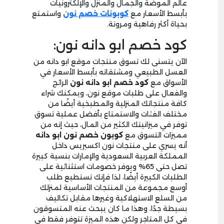
عالم الموضة والجمال والمنزل والإلكترونيات
بأبسط الأسعار مع
كوبونات خصم نون
واستمتع
بحياة أكثر رفاهية ومرونة.
كود خصم ابو دانه نون:
الآن يتسنى لك تسوق منتجات موقع ابو دانه من
العسل الطبيعي ومشتقاته بأبسط الأسعار في
الأسواق مع
كود خصم ابو دانه نون
الرائج
والفعال على طلبات موقع نون، ويمكنك شراء
كافة منتجاتك المنزلية والمطبخية أيضًا من
مختلف الفئات والاستمتاع بأفضل عملية تسوق
توفر في ميزانيتك الكثير من المال، حيث إنه من
مميزات التسوق مع
كوبون خصم نون ابو دانه
أنه يسري على منتجات نون اكسبريس داخل
المملكة العربية السعودية والإمارات بنسبة كبيرة
تصل حتى 65% ويوفر خصومات استثنائية على
الطلبات الكبيرة أيضًا، لذا فإنك تستطيع طلب
أوسع مجموعة من المنتجات الأساسية لمنزلك
من السلع الاستهلاكية وغيرها مقابل تكاليف
بسيطة جدًا، وهذا ما كان يبحث عنه المتسوقون
في كل المتاجر ولكن هذه الميزة تتوفر فقط في