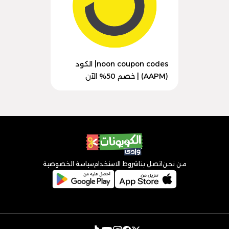
noon coupon codes| الكود
(AAPM) | خصم 50% الآن
من نحن
اتصل بنا
شروط الاستخدام
سياسة الخصوصية