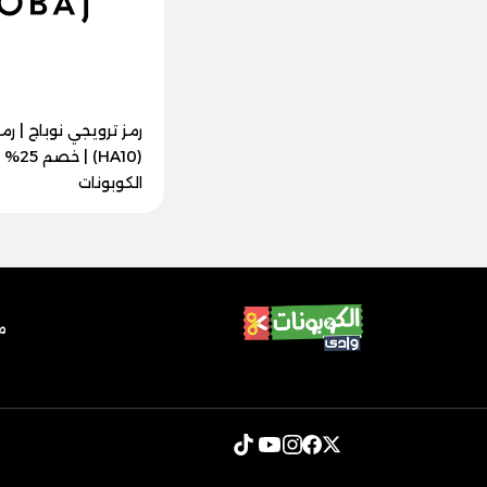
رمز ترويجي نوباج | رم
(HA10) |
الكوبونات
م