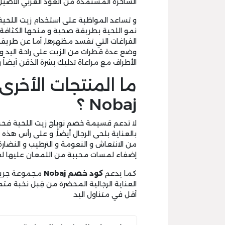
الساحرة المستمدة من العود العربي الأصيل
و تساعد المواظبة على استخدام زيت اللحية
نمو اللحية بطريقة صحية و منحها الكثافة
الفراغات التي تفسد مظهرها, أما عن طريق
وضع عدة قطرات من الزيت على راحة اليد و 
الأطراف مع مراعاة تدليك بشرة الذقن أيضاً 
ما المنتجات الأخر
Nobaj ؟
لا تدعم قسيمة خصم نوباج زيت اللحية فح
بالعناية بلحى الرجال أيضاً, و على رأس هذه
من الانتعاش و النعومة و الترطيب و النضا
إضفاء لمسات محببة من اللمعان عليها ل
كما يدعم
كود خصم
Nobaj
مجموعة جريس 
العناية الرجالية المحضرة من قِبل نخبة مت
أقل في متناول اليد.