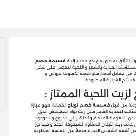
رث للتألق بمظهر مهندمٍ جذاب, إليك
قسيمة خصم
ستلزمات العناية بالشعر و اللحية لتحصل على شكل
لك في مقابل أسعار متواضعة تكسوها عروض و
قسائم الشرائية المطروحة.
يت اللحية الممتاز :
ومة من قِبل
قسيمة خصم نوباج
الفعالة, فهو عبارة
ثالية لتغذية الشعر مثل زيت نواة المشمش الذي
ا النعومة الفائقة, وكذلك زيتي الخروع و الجوجوبا
ى جانب زيت الأرجان المقاوم لشيخوخة الجلد و فيداكير
ن أشعة الشمس الضارة, فضلاً عن اللمسة العطرية