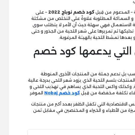
.
 – المدعوم من قِبل
كود خصم نوباج 2022
– على
 و السماكة المطلوبة علاوةً على التخلص من مشكلة
ة الاستعمال فهي سهلة حيث أن الأمر لا يتطلب سوى
تدليكها ثم تمريرها على شعر اللحية من الجذور و حتى
و بعدها تمشط اللحية بالهيئة المرغوبة.
ى التي يدعمها كود خصم
سب بل تدعم جملة من المنتجات الأخرى المنوطة
 المنتجات بلسم اللحية الذي يزود شعر اللحى بدرجة عالية
رة, وكذلك واكس اللحية الذي يساهم في تهذيب اللحى و
قاء تكلفة مخفضة من قِبل
كود خصم Nobaj
الموفر.
الاقتصادية التي تكفل الظفر بعدد أكبر من منتجات
ميزة من الأطباء و الخبراء و المختصين في مقابل ثمن