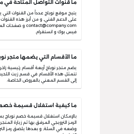
ما قنوات التواصل المتاحة في مو
يتيح موقع نوباج عدداً من القنوات التي
على الدعم الفني, و من أبرز هذه القنوات رقم الهاتف 966115202910+ 
contact@company.com
و صفحات المت
فيس بوك و انستقرام.
ما الأقسام التي يضمها متجر نوبا
يضم متجر نوباج أربعة أقسام رئيسية زاخرة
تتمثل هذه الأقسام في قسم زيت اللحية و
إلى القسم المعني بالعروض الخاصة.
ما كيفية استغلال قسيمة خصم ن
بالإمكان استغلال قسيمة خصم نوباج بس
الرمز الترويجي المرفق بها ثم زيارة المت
وضعه في السلة, و بعدها يلصق رمز التر