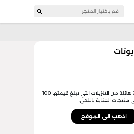
تزود قسيمة خصم نوباج الرجال بباقات حصرية هائلة من التنزيلات التي تبلغ قيمتها 100
منتجات العناية باللحى.
اذهب الى الموقع