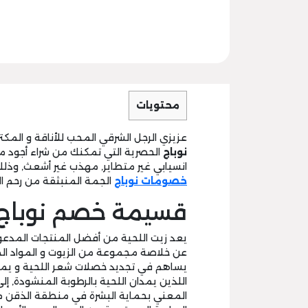
محتويات
عزيزي الرجل الشرقي المحب للأناقة و المكت
نوباج
الحصرية التي تمكنك من شراء أجود م
انسيابي غير متطاير, مهذب غير أشعث, وذ
خصومات نوباج
الجمة المنبثقة من رحم ال
قسيمة خصم نوباج لز
يعد زيت اللحية من أفضل المنتجات المدع
عن خلاصة مجموعة من الزيوت و المواد الم
يساهم في تجديد خصلات شعر اللحية و يمنحه
اللذين يمدان اللحية بالرطوبة المنشودة, إل
المعني بحماية البشرة في منطقة الذقن م