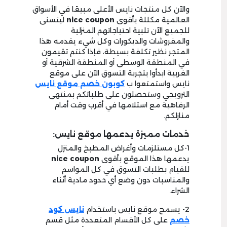
والآن كل منتجات نايس الأعلى مبيعًا في الأسواق
العالمية مكللة بأقوى
nice coupon
ليتسنى
للجميع الآن تلبية احتياجاتهم المنزلية
والمفروشات والديكورات وكل شيء يقدمه هذا
المتجر نظير تكلفة بسيطة، فإذا كنتم تقيمون
في المنطقة الوسطى أو المنطقة الشرقية أو
الغربية ابدأوا بتجربة التسوق الآن على موقع
نايس واستمتعوا ب
كوبون خصم موقع نايس
الترويجي وستحصلون على طلباتكم بمنتهى
الرفاهية مع استلامها في أقرب وقت أمام
منازلكم.
خدمات مميزة يدعمها موقع نايس:
1-كل مستلزمات وأغراض المطبخ والمنزل
يدعمها هذا الموقع بأقوى
nice coupon
للقيام بطلبات التسوق في كل المواسم
والمناسبات دون وضع أي حدود مادية أثناء
الشراء.
2- يسمح موقع نايس باستخدام
نايس
كود
خصم
على كل الأقسام المتعددة مثل قسم