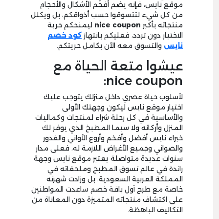
موقع نايس، فإنه يضم أفخم الأشكال والأحجام
من كل شيء لتتسوقوا حسب أذواقكم، بل ويكلل
منتجاته بأكبر
nice coupon
ليمنحكم حرية
الاختيار دون تردد، فعليكم بانتهاز
كود خصم
نايس
والتسوق معه الآن بكامل حريتكم.
عيشوا متعة الحياة مع
nice coupon:
لأسلوب حياة عصري داخل منزلك يتوجب عليك
اختيار موقع نايس ليكون وجهتك الأولى
والأساسية في كل رحلة شراء لمنتجات وكماليات
المنزل وأركانه ولا سيما المطبخ الذي يوفر لك
خبراء نايس أفضل وأفخم وأروع الأواني والقدور
والصواني وجميع الأغراض اللازمة له، فعلى مدار
سنوات عديدة متواصلة يعتبر موقع نايس وجهة
رائدة في عالم تسوق المطبخ وملحقاته في
المملكة العربية السعودية، بل وزادت شهرته
خاصة مع طرح أول باقة خصم ساعدت المواطنين
على اكتشاف منتجاته المتميزة دون المعاناة من
التكاليف الباهظة.