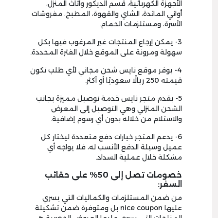
الأجهزة الكهربائية، قسم الديكور وأثاث المنزل،
أواني المائدة، الشاي والقهوة، المطبخ، مفروشات
الأسرة، ومستلزمات الحمام.
3- يمكن إرجاع المنتجات غير المرغوب فيها بكل
سهولة ومرونة على الموقع خلال الفترة المحددة.
4- يوفر موقع نايس شحن مجاني لأي طلب تكون
قيمته 250 ريالًا سعوديًا أو أكثر.
5- يقدم متجر نايس خدمة توصيل مميزة بجانب
الشحن المنزلي وهي التوصيل إلى المعرض
والاستلام من خلاله بدون أي رسوم إضافية.
6- يدعم المتجر خيارات دفع متعددة ليختار كل
عميل وسيلة الدفع الأنسب له، فلا يواجه أي
مشكلة خلال عملية السداد.
خصومات تصل إلى 50% على حقائب
السفر:
من ضمن المستلزمات والكماليات التي يسري
عليها nice coupon بل ومتوفرة ضمن تشكيلة