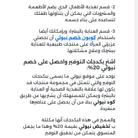
2- قسم تغذية الأطفال: الذي يضم الأطعمة
والمشروبات التي يمكن أن يتناولها طفلك
لتساعده على بناء جسمه.
3- قسم العناية بالبشرة: وبإمكانك أيضا
باستخدام
كوبون خصم نيولي
أن تحصلي
عزيزتي المرأة على منتجات طبيعية للعناية
ببشرتك وعلاج مشكلاتها.
اشترِ بكدجات التوفير واحصل على خصم
نيولي 20%:
يوجد على موقع نيولي ما يسمى ببكدجات
التوفير والتي تتمثل في مجموعة منتجات قد
يكون لها علاقة بالتغذية الصحية أو العناية
بالبشرة ويمكن للمستهلك أن يشتريها عن طريق
كود نيولي
بدلا من أن يحصل على عناصرها
منفردة.
والمميز في هذه البكدجات أنها مكللة
ب
تخفيض نيولي
بقيمة 20% وهذا ما يجعل
المتسوق يتمكن من تحقيق التوفير.