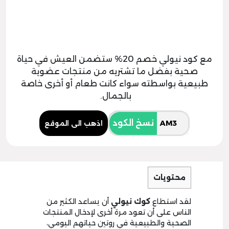
مع كود نيولي خصم 20% ستضمن العيش في حياة
صحية بفضل ما تشتريه من منتجات عضوية
طبيعية بواسطته سواء كانت طعام أو أخرى خاصة
بالجمال.
نسخ الكود
اذهب الى الموقع
محتويات
لقد استطاع
كوك نيولي
أن يساعد الكثير من
الناس على أن تعود مرة أخرى لإدخال المنتجات
الصحية والطبيعية في روتين حياتهم اليومي،