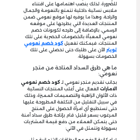
للضرورة، لذلك ينصب اهتمامها على اقتناء
ملابس نسائية داخلية تتمتع بالنعومة والجمال
والراحة، وهذا ما يوفره لها موقع نعومي ضمن
المنتجات العديدة التي يطرحها على موقعه
الرسمي، بالإضافة إلى طرحه لكوبونات خصم
نعومي المعبأة بالخصومات الحصرية على تلك
المنتجات، فيمكنك تفعيل
كود خصم نعومي
تويتر
الآن على طلبك حتى تحصلي على تلك
الخصومات بسهولة.
ما هي طرق السداد المتاحة من متجر
نعومي:
بجانب تقديم متجر نعومي لـ
كود خصم نعومي
الامارات
الفعال على أغلب المنتجات النسائية
ذات الألوان الزاهية والتصميمات المميزة، وذلك
في سبيل التقليل من التكلفة المطروحة عليها
حتى تستطيع أي امرأة الحصول على المنتج
المرغوب بسعر قليل؛ قام بإتاحة طرق سداد آمنة
حتى يتمكن العملاء من دفع قيمة المشتريات
بسهولة وتتمثل في الآتي:
١- إمكانية الدفع عبر البطاقات الائتمانية مثل