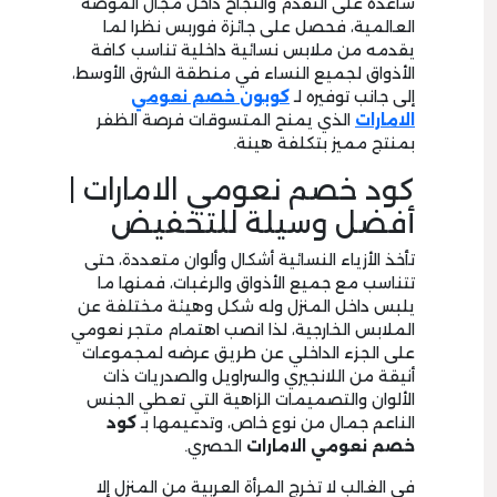
ساعده على التقدم والنجاح داخل مجال الموضة
العالمية، فحصل على جائزة فوربس نظرا لما
يقدمه من ملابس نسائية داخلية تناسب كافة
الأذواق لجميع النساء في منطقة الشرق الأوسط،
إلى جانب توفيره لـ
كوبون خصم نعومي
الامارات
الذي يمنح المتسوقات فرصة الظفر
بمنتج مميز بتكلفة هينة.
كود خصم نعومي الامارات |
أفضل وسيلة للتخفيض
تأخذ الأزياء النسائية أشكال وألوان متعددة، حتى
تتناسب مع جميع الأذواق والرغبات، فمنها ما
يلبس داخل المنزل وله شكل وهيئة مختلفة عن
الملابس الخارجية، لذا انصب اهتمام متجر نعومي
على الجزء الداخلي عن طريق عرضه لمجموعات
أنيقة من اللانجيري والسراويل والصدريات ذات
الألوان والتصميمات الزاهية التي تعطي الجنس
الناعم جمال من نوع خاص، وتدعيمها بـ
كود
خصم نعومي الامارات
الحصري.
في الغالب لا تخرج المرأة العربية من المنزل إلا