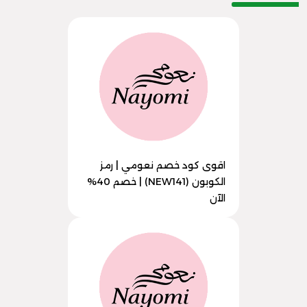
اقوى كود خصم نعومي | رمز
الكوبون (NEW141) | خصم 40%
الآن