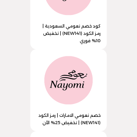
كود خصم نعومي السعودية |
رمز الكود (NEW141) | تخفيض
10% فوري
خصم نعومي الامارات | رمز الكود
(NEW141) | تخفيض 25% الآن