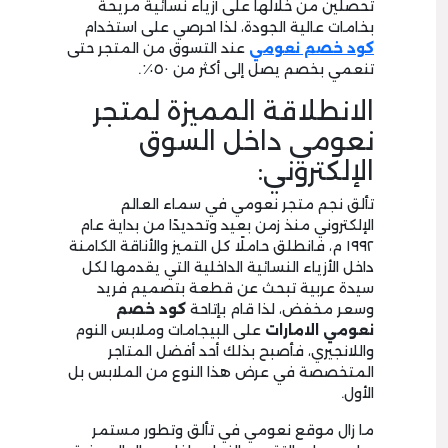
تحصلين من خلالها على أزياء نسائية مريحة
بخامات عالية الجودة، لذا احرصي على استخدام
كود خصم نعومي
عند التسوق من المتجر حتى
تنعمي بخصم يصل إلى أكثر من ٥٠٪.
الانطلاقة المميزة لمتجر
نعومي داخل السوق
الإلكتروني:
تألق نجم متجر نعومي في سماء العالم
الإلكتروني منذ زمن بعيد وتحديدًا من بداية عام
١٩٩٢ م، فانطلق حاملًا كل التميز والأناقة الكامنة
داخل الأزياء النسائية الداخلية التي يقدمها لكل
سيدة عربية تبحث عن قطعة بتصميم فريد
وسعر مخفض، لذا قام بإتاحة
كود خصم
نعومي الامارات
على البيجامات وملابس النوم
واللانجيري، فأصبح بذلك أحد أفضل المتاجر
المتخصصة في عرض هذا النوع من الملابس بل
الأول.
ما زال موقع نعومي في تألق وتطور مستمر