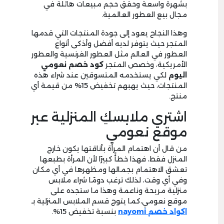
بشهرة واسعة وحقق حجم مبيعات هائلة في
مجال بيع العطور العالمية.
وهذا النجاح يعود إلى جودة المنتجات التي قدمها
المتجر حيث يتوفر لديه أفضل وأذكى أنواع
العطور في العالم مثل العطور الفرنسية والعطور
الأمريكية، وخصص المتجر
كود خصم نعومي
اليوم
لكي يستخدمه المتسوقين عند شراء هذه
المنتجات، حيث يهبهم تخفيض 15% من قيمة أي
منتج.
اشتري ملابسكِ المنزلية عبر
موقع نعومي
من قال أن اهتمام المرأة بأناقتها يكون خارج
المنزل فقط، فهذا خطأً كبيرًا لأن المرأة بطبعها
تعشق الاهتمام بجمالها ومظهرها في أي مكان
وفي أي وقت، لذلك ترغب دومًا شراء ملابس
منزلية مريحة وناعمة وهذا ما ستجده على
موقع نعومي،كما يتوج قسم الملابس المنزلية بـ
اكواد خصم
nayomi
بنسبة تخفيض 15%.