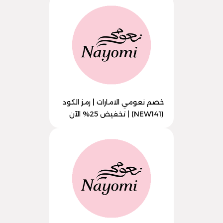
خصم نعومي الامارات | رمز الكود
(NEW141) | تخفيض 25% الآن