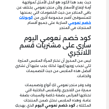
حيث يعد هذا الكود هو الحل الأمثل لمواجهة
أزمة ارتفاع الأسعار، ولأن متجر نعومي يختلف عن
باقي المتاجر من حيث الخصومات التي يمنحها
للمتسوقين أصدر مجموعة أخرى من
كوبونات
خصم نعومي
السارية على جميع أقسام
المنتجات في المتجر.
كود خصم نعومي اليوم
ساري على مشتريات قسم
اللانجري
ليس من المحرج أن تختار المرأة الملابس المثيرة
لكي تجذب زوجها إليها، لذلك يجب عليها أن تشتري
أفضل هذه الملابس من حيث التصميمات
والخامات.
وقد وفر متجر نعومي لكِ أنواع وتصميمات
مميزة من اللانجري والملابس الداخلية التي
تحتاجها العرائس بصفة خاصة والسيدات بصفة
عامة، وهذه الملابس تدخل ضمن المنتجات
المكللة بـ
كود خصم نعومي اليوم
الذي يهديكِ