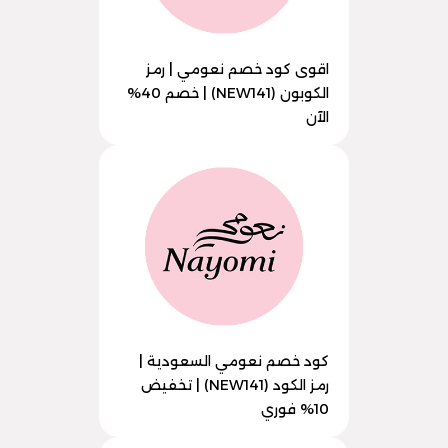
اقوى كود خصم نعومي | رمز
الكوبون (NEW141) | خصم 40%
الآن
كود خصم نعومي السعودية |
رمز الكود (NEW141) | تخفيض
10% فوري