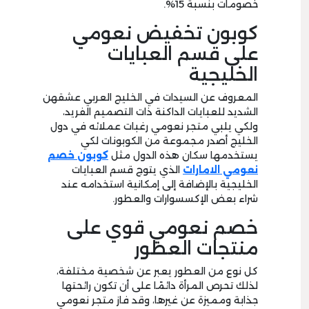
خصومات بنسبة 15%.
كوبون تخفيض نعومي
على قسم العبايات
الخليجية
المعروف عن السيدات في الخليج العربي عشقهن
الشديد للعبايات الداكنة ذات التصميم الفريد،
ولكي يلبي متجر نعومي رغبات عملائه في دول
الخليج أصدر مجموعة من الكوبونات لكي
يستخدمها سكان هذه الدول مثل
كوبون خصم
نعومي الامارات
الذي يتوج قسم العبايات
الخليجية بالإضافة إلى إمكانية استخدامه عند
شراء بعض الإكسسوارات والعطور.
خصم نعومي قوي على
منتجات العطور
كل نوع من العطور يعبر عن شخصية مختلفة،
لذلك تحرص المرأة دائمًا على أن تكون رائحتها
جذابة ومميزة عن غيرها، وقد فاز متجر نعومي