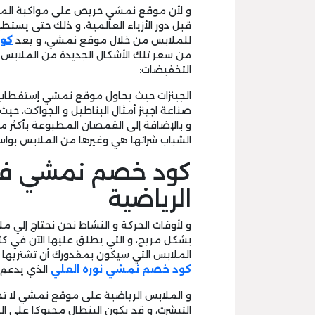
و لأن موقع نمشي حريص على مواكبة الموضة
قبل دور الأزياء العالمية، و ذلك حتى يست
للملابس من خلال موقع نمشي، و يعد
كود
من سعر تلك الأشكال الجديدة من الملابس ال
التخفيضات:
الجينزات حيث يحاول موقع نمشي إستقطاب 
صناعة اجينز أمثال البناطيل و الجواكت، 
و بالإضافة إلى القمصان المطبوعة بأكثر 
الشباب شرائها هي وغيرها من الملابس بو
كود خصم نمشي فع
الرياضية
و لأوقات الحركة و النشاط نحن نحتاج إلي م
بشكل مريح، و التي يطلق عليها الآن في كثي
الملابس التي سيكون بمقدورك أن تشتري
كود خصم نمشي نوره العلي
الذي يدعم ج
و الملابس الرياضية على موقع نمشي لا تخ
التيشرت، و قد يكون البنطال محبوكا على ا