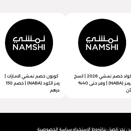
اكواد خصم نمشي 2026 | انسخ
كوبون خصم نمشي الامارات |
الرمز (NABA) | وفر حتى 40%
رمز الكود (NABA) | خصم 150
آن
درهم
ن نحن
اتصل بنا
شروط الاستخدام
سياسة الخصوصية