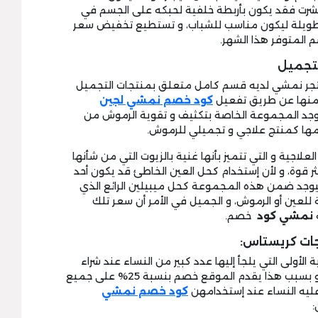
يشرت فقد يكون بأربطة خلفية لحبكه على الجسم في
أو طويلة ليكون مناسب للشباب، و تستطيع تخفيض سعر
المتوفر هذا الشهر.
تجميل
متجر نمشي لديه قسم كامل متعلق بمنتجات التجميل
ر منها عن طريق تفعيل
كود خصم نمشي لجين
 يوجد المجموعة الخاصة بتكثيف و تقوية الرموش من
دمها كمنتج علاجي و تجميلي للرموش.
اجية و التي تتميز بأنها غنية بالزيوت التي من شأنها
ر قوة، و لأن إستخدام كحل العين الخاطئ قد يكون أحد
يوجد ضمن هذه المجموعة كحل ميبيلين الرائع الذي
عين أو الرموش، و الجميل في الأمر أن سعر تلك
نمشي كود
خصم.
الأولى التي يلجأ إليها عدد كبير من النساء عند شراء
منتجات تقدم لهن العناية الفائقة بالشعر، و بسبب هذا يقدم الموقع خصم بنسبة 25% على جميع
ليه النساء عند إستخدامهن
كود خصم نمشي
: