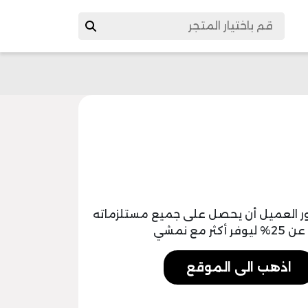
م 25% يصبح بمقدور العميل أن يحصل على جميع مستلزماته
ع نمشي
اذهب الى الموقع