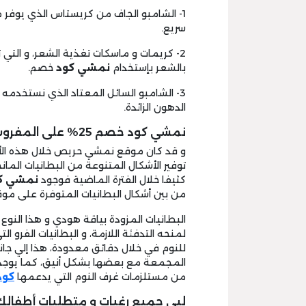
1- الشامبو الجاف من كريستاس الذي يوف
سريع.
2- كريمات و ماسكات تغذية الشعر، و الت
بالشعر بإستخدام
نمشي كود
خصم.
3- الشامبو السائل المعتاد الذي نستخدمه
الدهون الزائدة.
نمشي كود خصم 25% على المفروشات
و قد كان موقع نمشي حريص خلال هذه الأيا
توفير الأشكال المتنوعة من البطانيات الما
كثيفا خلال الفترة الماضية فوجود
نمشي ك
من بين أشكال البطانيات المتوفرة على م
البطانيات المزودة بياقة هودي و هذا النو
لمنحه التدفئة اللازمة، و البطانيات الفرو 
للنوم في خلال دقائق معدودة، هذا إلي جا
المجمعة مع بعضها بشكل أنيق، كما يوجد 
من مستلزمات غرف النوم التي يدعمها
كود
لبي جميع رغبات و متطلبات أطفال