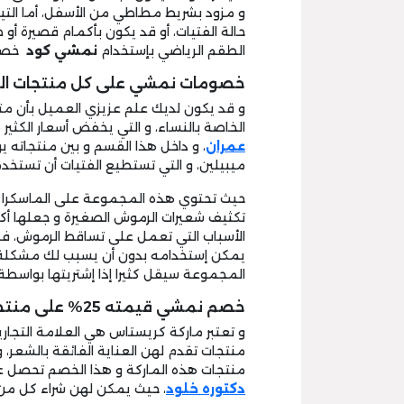
و مزود بشريط مطاطي من الأسفل، أما الت
حالة الفتيات، أو قد يكون بأكمام قصيرة 
الطقم الرياضي بإستخدام
نمشي كود
خصم 
خصومات نمشي على كل منتجات ال
و قد يكون لديك علم عزيزي العميل بأن 
الخاصة بالنساء، و التي يخفض أسعار الكثي
عمران
، و داخل هذا القسم و بين منتجاته
ميبيلين، و التي تستطيع الفتيات أن تستخ
حيث تحتوي هذه المجموعة على الماسكرا العل
تكثيف شعيرات الرموش الصغيرة و جعلها أكث
الأسباب التي تعمل على تساقط الرموش، ف
يمكن إستخدامه بدون أن يسبب لك مشكلة لل
المجموعة سيقل كثيرا إذا إشتريتها بواسطة
خصم نمشي قيمته 25% على منتجات كريستاس:
و تعتبر ماركة كريستاس هي العلامة التجارية 
منتجات هذه الماركة و هذا الخصم تحصل ع
دكتوره خلود
، حيث يمكن لهن شراء كل من