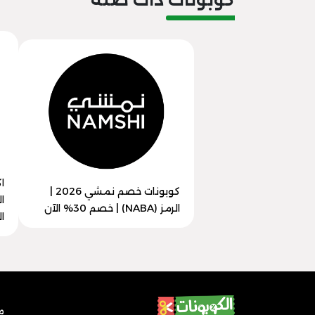
كوبونات خصم نمشي 2026 |
الرمز (NABA) | خصم 30% الآن
ال
م