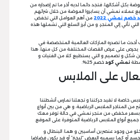
 بكل أشكالها، فتجد دائما لديه أخر ما تم إصداره من
طيع عملاء نمشي أن يسايروا الموضة من خلال شرائهم
 خصم نمشي 2022
من أهم العوامل التي تخفض
تي تأتي إلي المتجر، و من أبرز السلع التي تشملها هذه
أحدث ما تصدره الماركات العالمية المتخصصة في
حيث يحرص على عرض القصات المختلفة من كل منها، هذا
من شكل و تصميم و التي يستطيع كلا من الفتيات و
اسطة
نمشي كود
خصم 25%.
ال على الملابس
لابس خاصة لا تقيد حركتنا و تجعلنا نمارس أنشطتنا
ر من المتاجر الملابس الرياضية، و هي من بين أنواع
ها بسعر مخفض من متجر نمشي في حالة توفر معك
ميع أنواع الملابس الرياضية المتوفرة على الموقع.
لو من وجود عنصرين أساسيين و هما: البنطال و
لجسم أو كما يسميه البعض “ليجنز” أو قد يكون فضاضا