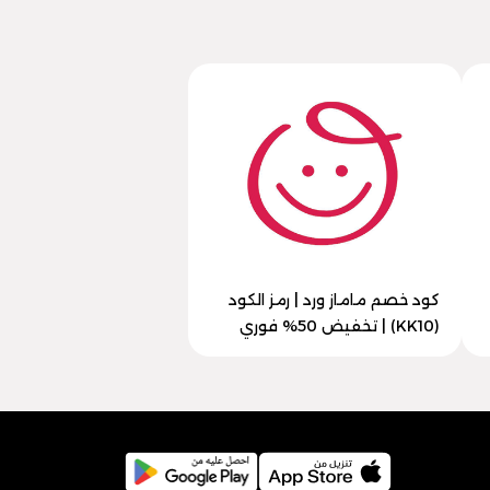
كود خصم ماماز ورد | رمز الكود
(KK10) | تخفيض 50% فوري