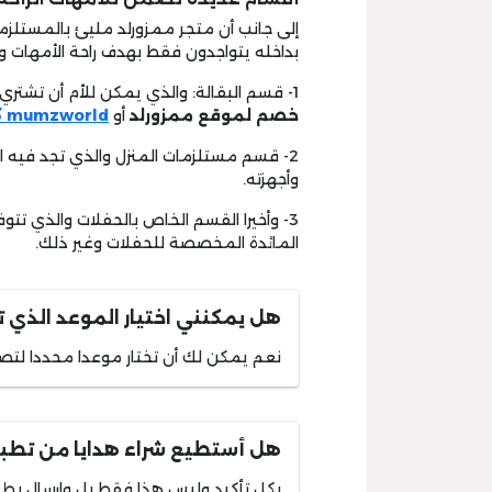
إلى جانب أن متجر ممزورلد مليئ بالمستلزما
بداخله يتواجدون فقط بهدف راحة الأمهات و
1- قسم البقالة: والذي يمكن للأم أن تشتري منه المنتجات الغذائية التي تحتاجها عبر أي
خصم لموقع
ممزورلد
أو
mumzworld كود خصم
2- قسم مستلزمات المنزل والذي تجد فيه ا
وأجهزته.
3- وأخيرا القسم الخاص بالحفلات والذي تتوف
المائدة المخصصة للحفلات وغير ذلك.
هل يمكنني اختيار الموعد الذي 
نعم يمكن لك أن تختار موعدا محددا لتص
هل أستطيع شراء هدايا من تطبي
بكل تأكيد وليس هذا فقط بل وإرسال بطا