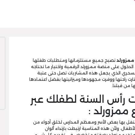
مزورلد
تصبح جميع مستلزماتها ومتطلبات طفلها
الدخول على منصة ممزورلد الرقمية واختيار ما تحتاجه
 السحري الذي يجعل هذه المشتريات تصل حتى عتبة
تارت راحتها ووفرت مجهودها وميزانيتها بفضل اعتمادها
ا من قبلنا.
ات رأس السنة لطفلك عبر
ممزورلد :
 تحتفل بها بعض الأسر ومعظم المدارس لخلق أجواء من
طفال، ولأن هذه المناسبة ارتبطت بارتداء ألوان
 متجر ممزورلد بصفته متخصص في تقديم كل شيء