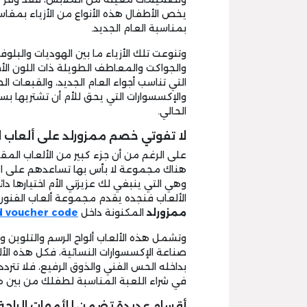
يخص الأطفال هذه الأنواع من الأزياء بمق
بمناسبة العام الجديد.
وتنوعت تلك الأزياء ما بين الهوديات والبلو
والجواكت والمعاطف الطويلة ذات اللون الأح
التي تناسب أجواء العام الجديد، والقبعات الح
والإكسسوارات التي يحق للأم أن تشتريها ب
الحالي.
لا تفوتي خصم ممزورلد على ألعاب ال
على الرغم من أن جزء كبير من الألعاب المقد
هناك مجموعة لا بأس بها تساعدهم على اك
وهي التي ينبغي لك عزيزتي الأم اختيارها دا
الألعاب فنجده يقدم مجموعة ألعاب الفنون و
ممزورلد
المكنونة داخل
 voucher code
وتشمل هذه الألعاب ألواح الرسم والتلوين 
صناعة الإكسسوارات النسائية، فكل هذه ال
بداخله الحس الفني والذوق الرفيع، فلا تت
في شراء اللعبة المناسبة لطفلك من بين ه
أقسام عديدة تضمن للأمهات الراحة