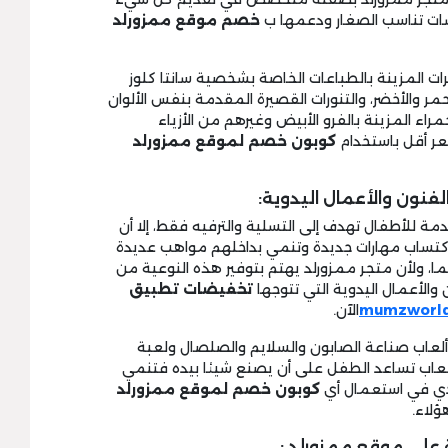
اسات تناسب الصغار ودعمها ب
خصم موقع ممزورلد
فرات المزينة بالطباعات الخاصة بشخصية سانتا كلوز
مر والأخضر، والتنورات القصيرة المقدمة بنفس الألوان
مراء المزينة بالفرو الأبيض وغيرهم من الأزياء
سعر أقل باستخدام
كوبون خصم لموقع ممزورلد
فنون والأعمال اليدوية:
مة للأطفال تهدف إلى التسلية والترفيه فقط، إلا أن
تساب مهارات جديدة وتنمي بداخلهم مواهب عديدة
ئما، ولأن متجر ممزورلد يهتم بتوفير هذه النوعية من
الأعمال اليدوية التي تتوجها
تخفيضات تطبيق
mumzworld
الآن.
وألعاب صناعة الصابون والسلايم والصلصال ولعبة
ألعاب تساعد الطفل على أن يصنع شيئا بيده فتنمي
رددي في استعمال أي
كوبون خصم لموقع ممزورلد
ؤلاء.
 على موقع ممزورلد :