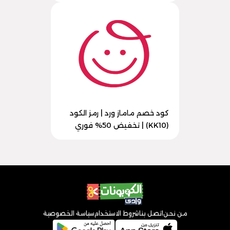
كود خصم ماماز ورد | رمز الكود
(KK10) | تخفيض 50% فوري
من نحن
اتصل بنا
شروط الاستخدام
سياسة الخصوصية