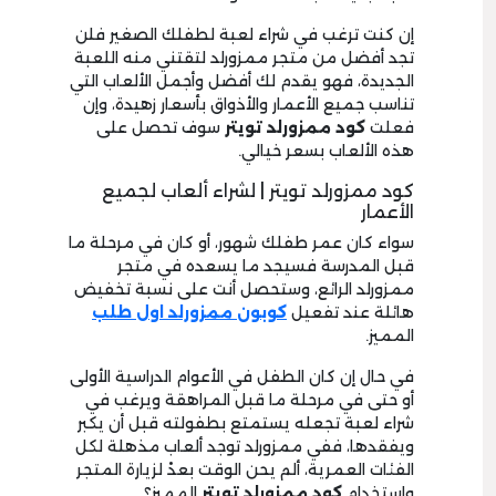
إن كنت ترغب في شراء لعبة لطفلك الصغير فلن
تجد أفضل من متجر ممزورلد لتقتني منه اللعبة
الجديدة، فهو يقدم لك أفضل وأجمل الألعاب التي
تناسب جميع الأعمار والأذواق بأسعار زهيدة، وإن
فعلت
كود ممزورلد تويتر
سوف تحصل على
هذه الألعاب بسعر خيالي.
كود ممزورلد تويتر | لشراء ألعاب لجميع
الأعمار
سواء كان عمر طفلك شهور، أو كان في مرحلة ما
قبل المدرسة فسيجد ما يسعده في متجر
ممزورلد الرائع، وستحصل أنت على نسبة تخفيض
هائلة عند تفعيل
كوبون ممزورلد اول طلب
المميز.
في حال إن كان الطفل في الأعوام الدراسية الأولى
أو حتى في مرحلة ما قبل المراهقة ويرغب في
شراء لعبة تجعله يستمتع بطفولته قبل أن يكبر
ويفقدها، ففي ممزورلد توجد ألعاب مذهلة لكل
الفئات العمرية، ألم يحن الوقت بعدْ لزيارة المتجر
واستخدام
كود ممزورلد تويتر
المميز؟