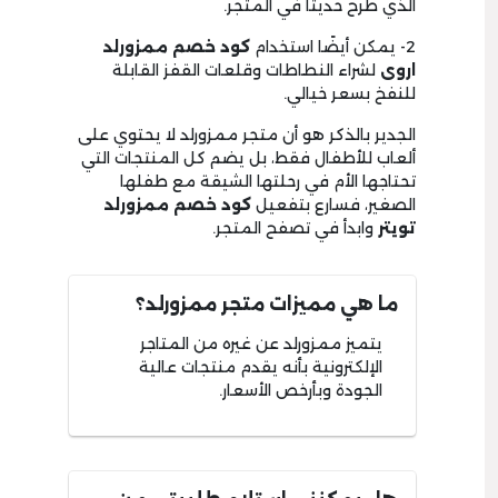
الذي طُرح حديثًا في المتجر.
2- يمكن أيضًا استخدام
كود خصم ممزورلد
اروى
لشراء النطاطات وقلعات القفز القابلة
للنفخ بسعر خيالي.
الجدير بالذكر هو أن متجر ممزورلد لا يحتوي على
ألعاب للأطفال فقط، بل يضم كل المنتجات التي
تحتاجها الأم في رحلتها الشيقة مع طفلها
الصغير، فسارع بتفعيل
كود خصم ممزورلد
تويتر
وابدأ في تصفح المتجر.
ما هي مميزات متجر ممزورلد؟
يتميز ممزورلد عن غيره من المتاجر
الإلكترونية بأنه يقدم منتجات عالية
الجودة وبأرخص الأسعار.