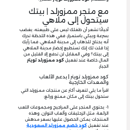
مع متجر ممزورلد | بيتك
سيتحول إلى ملاهي
أحيانًا تشعر أن طفلك ليس على طبيعته، يغضب
بسرعة ويبكي باستمرار، ففي هذه اللحظة تدرك
أنه يحتاج للذهاب إلى مدينة الملاهي، فما رأيك
إذا قلت لك إنك تستطيع إحضار مدينة الملاهي
إلى بيتك؟ وفي المقابل لن تدفع إلا القليل من
المال خاصة عند تفعيل
كود ممزورلد تويتر
الجبار.
كود ممزورلد تويتر | يدعم الألعاب
والمعدات الخارجية
اقرأ ما يلي لتعرف أكثر عن منتجات ممزورلد التي
ستحول بيتك إلى مكان ممتع ورائع:
1- يحتوي المتجر على المراجيح ومجموعات اللعب
الرائعة، مثل الزحليقات وألعاب التوازن، وهذه
المنتجات يمكن الحصول عليها بسعر مدهش
عند تفعيل
كود خصم ممزورلد السعودية