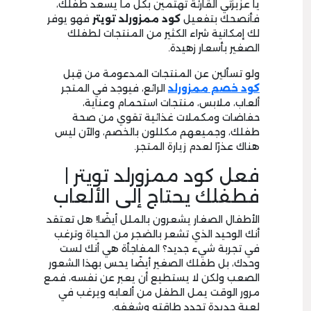
يا عزيزتي القارئة تهتمين بكل ما يسعد طفلك،
فأنصحك بتفعيل
كود ممزورلد تويتر
فهو يوفر
لك إمكانية شراء الكثير من المنتجات لطفلك
الصغير بأسعار زهيدة.
ولو تسألين عن المنتجات المدعومة من قِبل
كود خصم ممزورلد
الرائع، فيوجد في المتجر
ألعاب، ملابس، منتجات استحمام وعناية،
حفاضات ومكملات غذائية تقوي من صحة
طفلك، وجميعهم مكللون بالخصم، والآن ليس
هناك عذرًا لعدم زيارة المتجر.
فعل كود ممزورلد تويتر |
فطفلك يحتاج إلى الألعاب
الأطفال الصغار يشعرون بالملل أيضًا! هل تعتقد
أنك الوحيد الذي تشعر بالضجر من الحياة وترغب
في تجربة شيء جديد؟ المفاجأة هي أنك لست
وحدك، بل طفلك الصغير أيضًا يحس بهذا الشعور
الصعب ولكن لا يستطيع أن يعبر عن نفسه، فمع
مرور الوقت يمل الطفل من ألعابه ويرغب في
لعبة جديدة تجدد طاقته وشغفه.