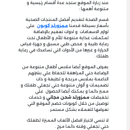
عند زيارة الموقع ستجد عدة أقسام رئيسية و
متنوعة أهمها :
قسم الصحة لتقديم أفضل المنتجات الصحية
بأسعار بسيطة قدمنا
ممزورلد كوبون
على
لوازم الاسعافات و ادوات تعقيم بالإضافة
لمكملات غذاية متنوعة للأم و الأطفال تحت
رعاية طبية و فحص طبي مسبق و جهزة قياس
الحرارة و غيرها من الأدوات التي تساعدك في رعاية
طفلك .
يعرض الموقع أيضا ملابس أطفال متنوعة من
الرضاعة حتي المراهقة للحفاظ علي بشرتهم
الناعمة بملابس مريحة و لطيفة و ذات
تصميمات و ألوان متنوعة حتي تجعلي طفلك و
مميز دائما و يمكنك أيضا الحصول علي
تخفيضات
ممزورلد شحن مجاني
و خدمات
توصيل من خلال كوبونات خصم الموقع التي
نعرضها للعملاء بشكل مستمر .
لا تنسي اختيار افضل الألعاب المميزة لطفلك
حتي تجعلي وقته دائما مرح .