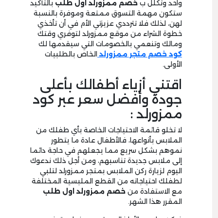
واحد وتكلل ب
خصم ممزورلد اول طلب
بالتأكيد
ستكون مهمة التسوق ممتعة وموفرة بالنسبة
لهن، لذلك فلا تترددي عزيزتي الأم في أن تأخذي
خطوة الشراء من موقع ممزورلد لتوفري وقتك
ومالك وتنعمي بالخصومات التي سيقدمها لك
كود خصم متجر ممزورلد
الخاص بالطلبيات
الأولى.
اقتني أزياء أطفالك بأعلى
جودة وأفضل سعر عبر كود
ممزورلد :
لا تخلو قائمة الاحتياجات الخاصة بأي طفلك من
الملابس بأنواعها، فالأطفال عادة ما يتطور
نموهم بشكل سريع مما يجعلهم في حاجة دائما
إلى ملابس جديدة تناسبهم، ومن أجل ذلك ندعوك
اليوم لزيارة ركن الملابس بمتجر ممزورلد لتلبي
لطفلك احتياجاته من القطع الملبسية المختلفة
مع الاستفادة من
خصم
ممزورلد اول طلب
المقرر هذا الشهر.