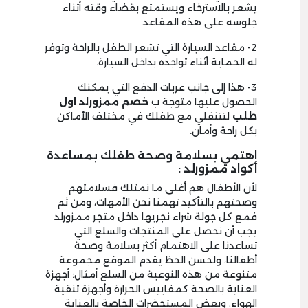
يشعر بالاسترخاء ويستمتع بقضاء وقته أثناء
جلوسه على هذه المقاعد.
2- مقاعد السيارة التي تشعر الطفل بالراحة وتوفر
له الحماية أثناء تواجده بداخل السيارة.
3- هذا إلى جانب عربات الدفع التي يمكنك
الحصول عليها متوجة ب
خصم ممزورلد اول
طلب
لتتنقلي مع طفلك في مختلف الأماكن
بكل راحة وأمان.
اهتمي بسلامة وصحة طفلك بمساعدة
أكواد ممزورلد :
لأن الأطفال هم أغلى ما نمتلك فسلامتهم
وصحتهم بالتأكيد تهمنا نحن الأمهات، ومن ثم
فمع كل جولة شراء نجريها داخل متجر ممزورلد
يجب أن نحصل على المنتجات والسلع التي
تساعدنا على الاهتمام أكثر بسلامة وصحة
أطفالنا، ولحسن الحظ يقدم الموقع مجموعة
متنوعة من هذه النوعية من السلع أمثال: أجهزة
العناية بالصحة كمقاييس الحرارة وأجهزة تنقية
الهواء، وبعض المستحضرات الخاصة بالعناية