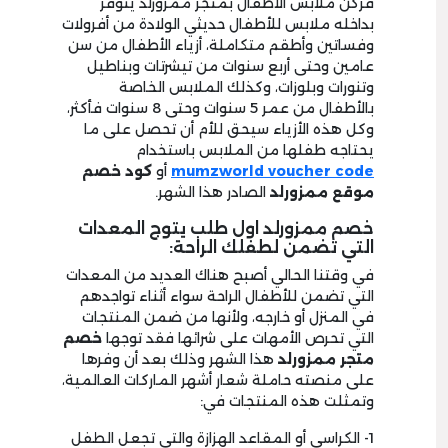
فركن ملابس الأطفال بمتجر ممزورلد يتوفر
بداخله ملابس للأطفال حديثي الولادة من أفرولات
وفساتين وأطقم متكاملة، أزياء الأطفال من سن
عامين وحتى أربع سنوات من تيشرتات وبناطيل
وتنورات وبلوزات، وكذلك الملابس الخاصة
بالأطفال من عمر 5 سنوات وحتى 8 سنوات فأكثر،
وكل هذه الأزياء سيحق للأم أن تحصل على ما
يحتاجه طفلها من الملابس باستخدام
mumzworld voucher code
أو
كود خصم
موقع ممزورلد
الصادر هذا الشهر.
خصم ممزورلد اول طلب يتوج المعدات
التي تضمن لطفلك الراحة:
في وقتنا الحالي أصبح هناك العديد من المعدات
التي تضمن للأطفال الراحة سواء أثناء تواجدهم
في المنزل أو خارجه، ولأنها من ضمن المنتجات
التي تحرص الأمهات على شرائها فقد توجها
خصم
متجر ممزورلد
هذا الشهر وذلك بعد أن وفرها
على منصته حاملة شعار أشهر الماركات العالمية،
وتمثلت هذه المنتجات في:
1- الكراسي أو المقاعد الهزازة والتي تجعل الطفل