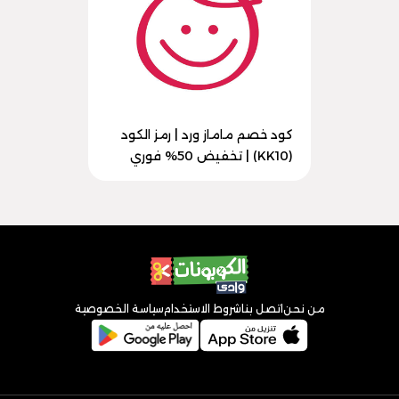
كود خصم ماماز ورد | رمز الكود
(KK10) | تخفيض 50% فوري
من نحن
اتصل بنا
شروط الاستخدام
سياسة الخصوصية