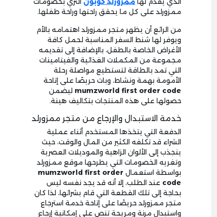
الذي يقدم لها
ممزورلد كوبون
الثري بخصومات
ممزورلد على كل ما يحقق راحتها وراحة طفلها.
من الرائع أن يظهر متجر ممزورلد اهتمامه بالأم
ويوفر لها شنط السفر المناسبة لحمل كافة
الأغراض الخاصة بالطفل، بالإضافة إلى تقديمه
مجموعة من المكملات الغذائية والفيتامينات
التي تمد بالطاقة لتستطيع مواصلة رحلة
الأمومة بهمة ونشاط، وبات حريصًا على إتاحة
mumzworld first order code
ليضمن
حصولها على هذه المنتجات بتكاليف هينة.
خدمة الاستبدال والإرجاع من متجر ممزورلد
الدفعة التي يتخذها المستخدم أثناء عملية
الشراء قد تكلفه الكثير من المال والوقت، حيث
ينجذب إلى الألوان الزاهية والموديلات العصرية
وتغريه الخصومات التي يطرحها موقع ممزورلد
بواسطة استعمال
mumzworld first order
code
عند الطلب
، إلا أنه قد يجد نفسه ليس
بحاجة إلى تلك القطعة التي قام بشرائها، لذا كان
متجر ممزورلد حريصًا على إتاحة خدمة استرجاع
واستبدال مرنة ومريحة تنص على إمكانية إرجاع