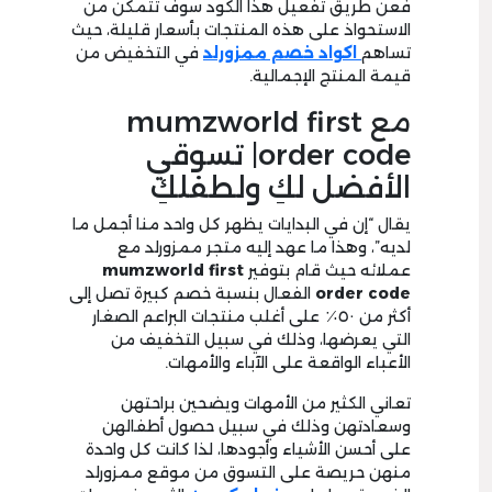
فعن طريق تفعيل هذا الكود سوف تتمكن من
الاستحواذ على هذه المنتجات بأسعار قليلة، حيث
تساهم
اكواد خصم ممزورلد
في التخفيض من
قيمة المنتج الإجمالية.
مع
mumzworld first
order code| تسوقي
الأفضل لكِ ولطفلكِ
يقال “إن في البدايات يظهر كل واحد منا أجمل ما
لديه”، وهذا ما عهد إليه متجر ممزورلد مع
عملائه حيث قام بتوفير
mumzworld first
order code
الفعال بنسبة خصم كبيرة تصل إلى
أكثر من ٥٠٪ على أغلب منتجات البراعم الصغار
التي يعرضها، وذلك في سبيل التخفيف من
الأعباء الواقعة على الآباء والأمهات.
تعاني الكثير من الأمهات ويضحين براحتهن
وسعادتهن وذلك في سبيل حصول أطفالهن
على أحسن الأشياء وأجودها، لذا كانت كل واحدة
منهن حريصة على التسوق من موقع ممزورلد